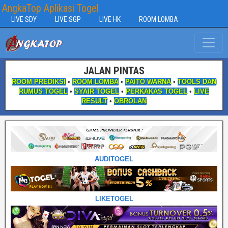
AngkaTop Aplikasi Togel
LIVE SDY
LIVE SGP
LIVE HK
ROOM LOMBA
JALAN PINTAS
ROOM PREDIKSI
•
ROOM LOMBA
•
PAITO WARNA
•
TOOLS DAN
RUMUS TOGEL
•
SYAIR TOGEL
•
PERKAKAS TOGEL
•
LIVE
RESULT
•
OBROLAN
AUDITOGEL
LIKETOGEL