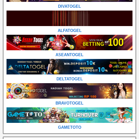
DIVATOGEL
ALFATOGEL
ASEANTOGEL
DELTATOGEL
BRAVOTOGEL
GAMETOTO