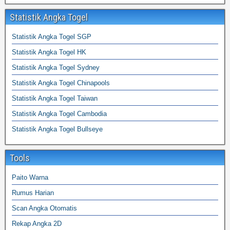
Statistik Angka Togel
Statistik Angka Togel SGP
Statistik Angka Togel HK
Statistik Angka Togel Sydney
Statistik Angka Togel Chinapools
Statistik Angka Togel Taiwan
Statistik Angka Togel Cambodia
Statistik Angka Togel Bullseye
Tools
Paito Warna
Rumus Harian
Scan Angka Otomatis
Rekap Angka 2D