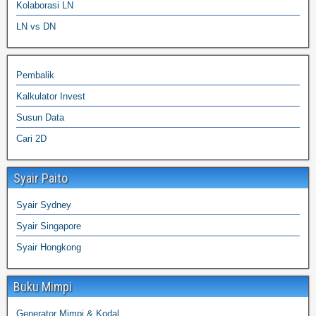
Kolaborasi LN
LN vs DN
Pembalik
Kalkulator Invest
Susun Data
Cari 2D
Syair Paito
Syair Sydney
Syair Singapore
Syair Hongkong
Buku Mimpi
Generator Mimpi & Kodal