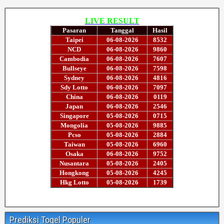
Prediksi Togel Populer