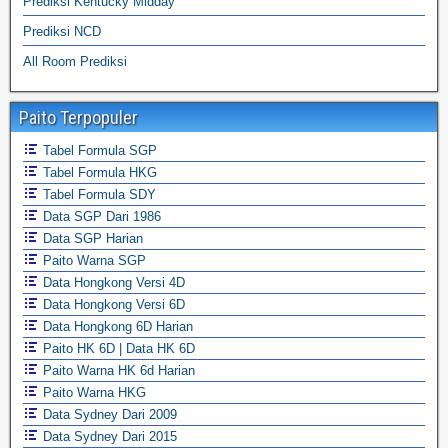
Prediksi Kentucky Midday
Prediksi NCD
All Room Prediksi
Paito Terpopuler
Tabel Formula SGP
Tabel Formula HKG
Tabel Formula SDY
Data SGP Dari 1986
Data SGP Harian
Paito Warna SGP
Data Hongkong Versi 4D
Data Hongkong Versi 6D
Data Hongkong 6D Harian
Paito HK 6D | Data HK 6D
Paito Warna HK 6d Harian
Paito Warna HKG
Data Sydney Dari 2009
Data Sydney Dari 2015