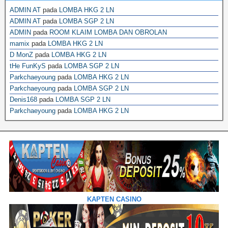
ADMIN AT
pada
LOMBA HKG 2 LN
ADMIN AT
pada
LOMBA SGP 2 LN
ADMIN
pada
ROOM KLAIM LOMBA DAN OBROLAN
mamix
pada
LOMBA HKG 2 LN
D MonZ
pada
LOMBA HKG 2 LN
tHe FunKyS
pada
LOMBA SGP 2 LN
Parkchaeyoung
pada
LOMBA HKG 2 LN
Parkchaeyoung
pada
LOMBA SGP 2 LN
Denis168
pada
LOMBA SGP 2 LN
Parkchaeyoung
pada
LOMBA HKG 2 LN
KAPTEN CASINO