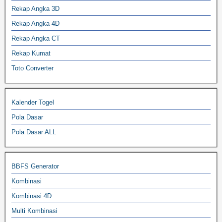
Rekap Angka 3D
Rekap Angka 4D
Rekap Angka CT
Rekap Kumat
Toto Converter
Kalender Togel
Pola Dasar
Pola Dasar ALL
BBFS Generator
Kombinasi
Kombinasi 4D
Multi Kombinasi