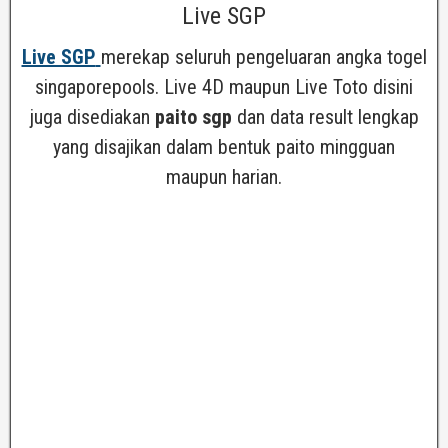
Live SGP
Live SGP
merekap seluruh pengeluaran angka togel
singaporepools. Live 4D maupun Live Toto disini
juga disediakan
paito sgp
dan data result lengkap
yang disajikan dalam bentuk paito mingguan
maupun harian.