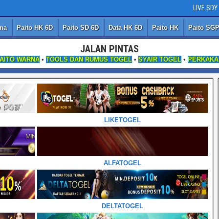
LIVE SDY
rna
Paito HK 6D
Paito SD 6D
Data HK 6D
Paito HK
Paito SG
JALAN PINTAS
AITO WARNA
•
TOOLS DAN RUMUS TOGEL
•
SYAIR TOGEL
•
PERKAKA
LIKETOGEL
ALFATOGEL
DELTATOGEL