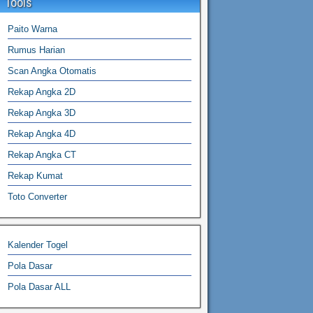
Tools
Paito Warna
Rumus Harian
Scan Angka Otomatis
Rekap Angka 2D
Rekap Angka 3D
Rekap Angka 4D
Rekap Angka CT
Rekap Kumat
Toto Converter
Kalender Togel
Pola Dasar
Pola Dasar ALL