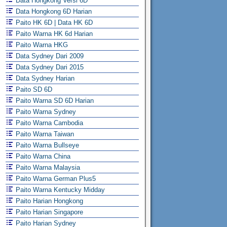
Data Hongkong Versi 6D
Data Hongkong 6D Harian
Paito HK 6D | Data HK 6D
Paito Warna HK 6d Harian
Paito Warna HKG
Data Sydney Dari 2009
Data Sydney Dari 2015
Data Sydney Harian
Paito SD 6D
Paito Warna SD 6D Harian
Paito Warna Sydney
Paito Warna Cambodia
Paito Warna Taiwan
Paito Warna Bullseye
Paito Warna China
Paito Warna Malaysia
Paito Warna German Plus5
Paito Warna Kentucky Midday
Paito Harian Hongkong
Paito Harian Singapore
Paito Harian Sydney