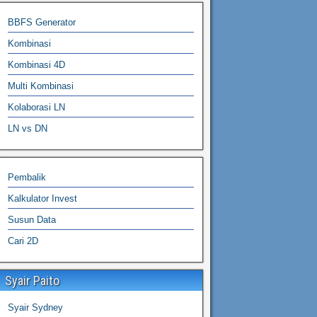
BBFS Generator
Kombinasi
Kombinasi 4D
Multi Kombinasi
Kolaborasi LN
LN vs DN
Pembalik
Kalkulator Invest
Susun Data
Cari 2D
Syair Paito
Syair Sydney