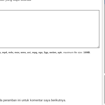
, zip, mp4, m4v, mov, wmv, avi, mpg, ogv, 3gp, webm, apk
, maximum file size:
16MB.
a peramban ini untuk komentar saya berikutnya.