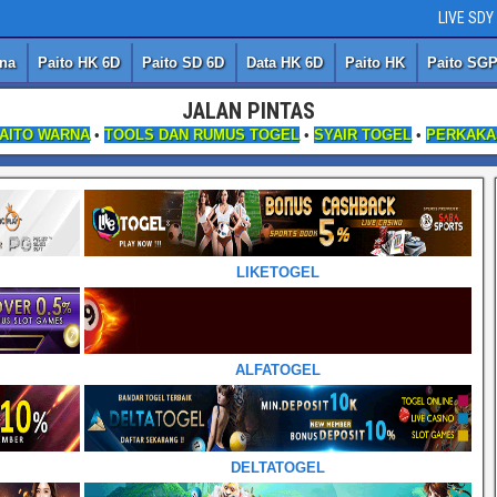
LIVE SDY
rna
Paito HK 6D
Paito SD 6D
Data HK 6D
Paito HK
Paito SG
JALAN PINTAS
AITO WARNA
•
TOOLS DAN RUMUS TOGEL
•
SYAIR TOGEL
•
PERKAKA
LIKETOGEL
ALFATOGEL
DELTATOGEL