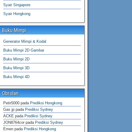
Syair Singapore
Syair Hongkong
Buku Mimpi
Generator Mimpi & Kodal
Buku Mimpi 2D Gambar
Buku Mimpi 2D
Buku Mimpi 3D
Buku Mimpi 4D
Obrolan
Petir5000
pada
Prediksi Hongkong
Gas jp
pada
Prediksi Sydney
ACKE
pada
Prediksi Sydney
JON8764cor
pada
Prediksi Sydney
Emen
pada
Prediksi Hongkong