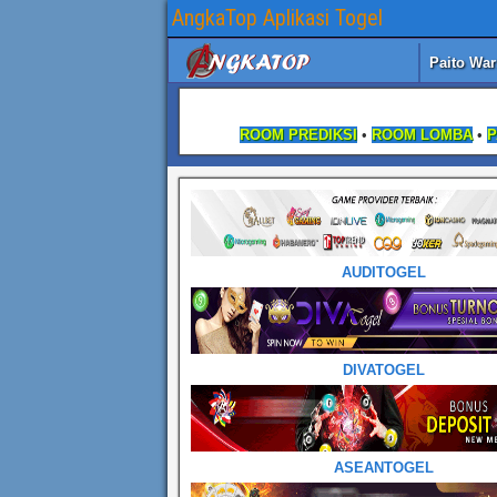
AngkaTop Aplikasi Togel
Paito Wa
ROOM PREDIKSI
•
ROOM LOMBA
•
P
AUDITOGEL
DIVATOGEL
ASEANTOGEL