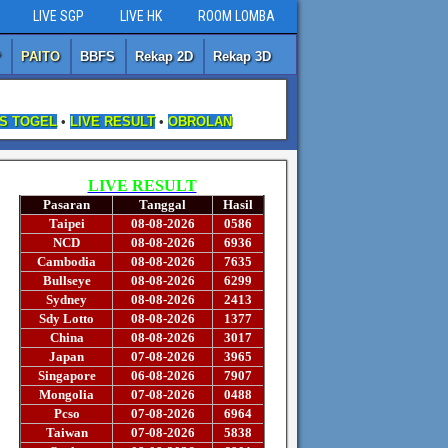
LIVE SGP
LIVE HK
ROOM LOMBA
P
PAITO
BBFS
Rekap 2D
Rekap 3D
S TOGEL
•
LIVE RESULT
•
OBROLAN