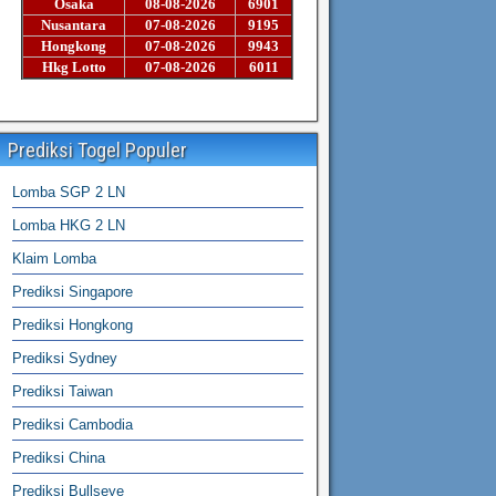
Prediksi Togel Populer
Lomba SGP 2 LN
Lomba HKG 2 LN
Klaim Lomba
Prediksi Singapore
Prediksi Hongkong
Prediksi Sydney
Prediksi Taiwan
Prediksi Cambodia
Prediksi China
Prediksi Bullseye