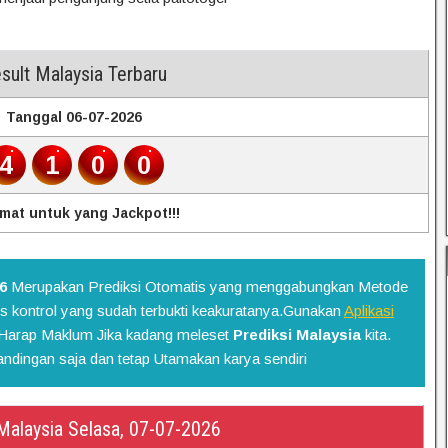
sult Malaysia Terbaru
Tanggal 06-07-2026
4
1
0
0
mat untuk yang Jackpot!!!
6
Merupakan Prediksi Otomatis yang menggabungkan Metode
ontrol yang sudah terbukti keakuratanya.Gunakan
Aplikasi
Harap Maklum Jika kadang meleset
Prediksi Malaysia
kita.
bandingan saja dan tetap Utamakan karya sendiri
 Malaysia Selasa, 07-07-2026