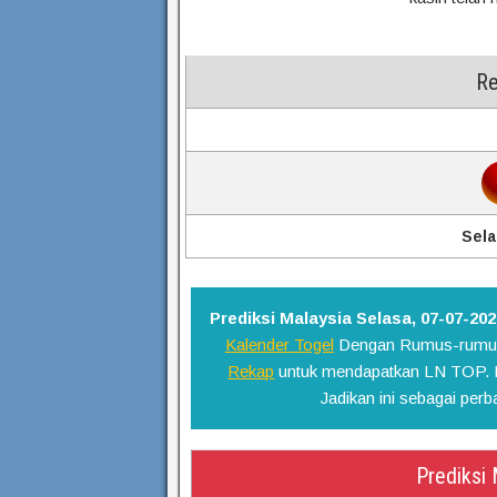
Re
Sela
Prediksi Malaysia Selasa, 07-07-202
Kalender Togel
Dengan Rumus-rumus k
Rekap
untuk mendapatkan LN TOP. 
Jadikan ini sebagai per
Prediksi