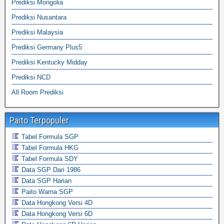
Prediksi Mongolia
Prediksi Nusantara
Prediksi Malaysia
Prediksi Germany Plus5
Prediksi Kentucky Midday
Prediksi NCD
All Room Prediksi
Paito Terpopuler
Tabel Formula SGP
Tabel Formula HKG
Tabel Formula SDY
Data SGP Dari 1986
Data SGP Harian
Paito Warna SGP
Data Hongkong Versi 4D
Data Hongkong Versi 6D