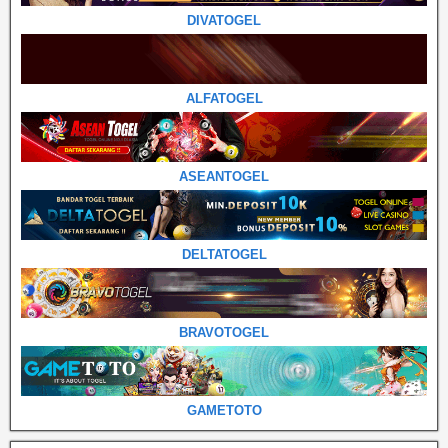
DIVATOGEL
ALFATOGEL
ASEANTOGEL
DELTATOGEL
BRAVOTOGEL
GAMETOTO