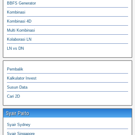
BBFS Generator
Kombinasi
Kombinasi 4D
Multi Kombinasi
Kolaborasi LN
LN vs DN
Pembalik
Kalkulator Invest
Susun Data
Cari 2D
Syair Paito
Syair Sydney
Syair Singapore