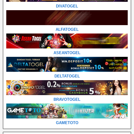
DIVATOGEL
ALFATOGEL
ASEANTOGEL
DELTATOGEL
BRAVOTOGEL
GAMETOTO