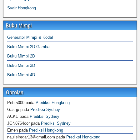
Syair Hongkong
Buku Mimpi
Generator Mimpi & Kodal
Buku Mimpi 2D Gambar
Buku Mimpi 2D
Buku Mimpi 3D
Buku Mimpi 4D
Obrolan
Petir5000
pada
Prediksi Hongkong
Gas jp
pada
Prediksi Sydney
ACKE
pada
Prediksi Sydney
JON8764cor
pada
Prediksi Sydney
Emen
pada
Prediksi Hongkong
naulisiregar13@gmail.com
pada
Prediksi Hongkong