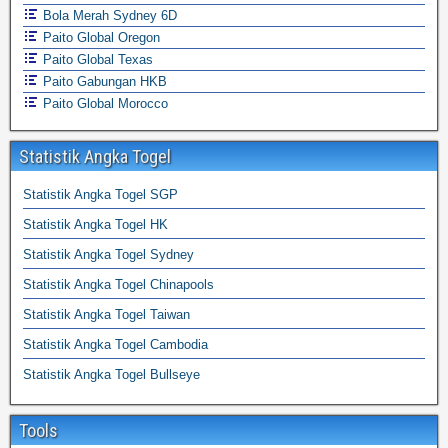
Bola Merah Sydney 6D
Paito Global Oregon
Paito Global Texas
Paito Gabungan HKB
Paito Global Morocco
Statistik Angka Togel
Statistik Angka Togel SGP
Statistik Angka Togel HK
Statistik Angka Togel Sydney
Statistik Angka Togel Chinapools
Statistik Angka Togel Taiwan
Statistik Angka Togel Cambodia
Statistik Angka Togel Bullseye
Tools