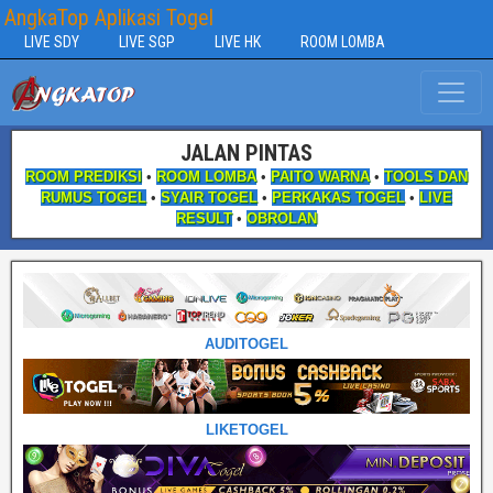
AngkaTop Aplikasi Togel
LIVE SDY
LIVE SGP
LIVE HK
ROOM LOMBA
JALAN PINTAS
ROOM PREDIKSI
•
ROOM LOMBA
•
PAITO WARNA
•
TOOLS DAN
RUMUS TOGEL
•
SYAIR TOGEL
•
PERKAKAS TOGEL
•
LIVE
RESULT
•
OBROLAN
AUDITOGEL
LIKETOGEL