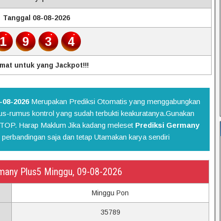
Tanggal 08-08-2026
1
9
3
4
mat untuk yang Jackpot!!!
-08-2026
Merupakan Prediksi Otomatis yang menggabungkan
-rumus kontrol yang sudah terbukti keakuratanya.Gunakan
TOP. Harap Maklum Jika kadang meleset
Prediksi Germany
ai perbandingan saja dan tetap Utamakan karya sendiri
rmany Plus5 Minggu, 09-08-2026
Minggu Pon
35789