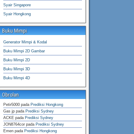
Syair Singapore
Syair Hongkong
Buku Mimpi
Generator Mimpi & Kodal
Buku Mimpi 2D Gambar
Buku Mimpi 2D
Buku Mimpi 3D
Buku Mimpi 4D
Obrolan
Petir5000
pada
Prediksi Hongkong
Gas jp
pada
Prediksi Sydney
ACKE
pada
Prediksi Sydney
JON8764cor
pada
Prediksi Sydney
Emen
pada
Prediksi Hongkong