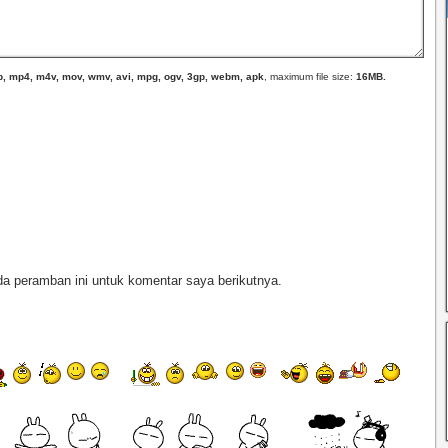
, zip, mp4, m4v, mov, wmv, avi, mpg, ogv, 3gp, webm, apk
, maximum file size:
16MB.
a peramban ini untuk komentar saya berikutnya.