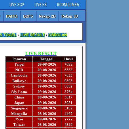
LIVE SGP
LIVE HK
ROOM LOMBA
P
PAITO
BBFS
Rekap 2D
Rekap 3D
S TOGEL
•
LIVE RESULT
•
OBROLAN