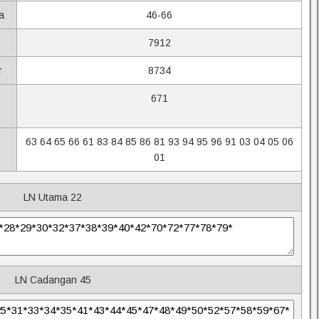
a
46-66
7912
r
8734
671
63 64 65 66 61 83 84 85 86 81 93 94 95 96 91 03 04 05 06
01
LN Utama 22
LN Cadangan 45