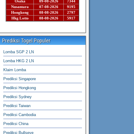
Prediksi Togel Populer
Lomba SGP 2 LN
Lomba HKG 2 LN
Klaim Lomba
Prediksi Singapore
Prediksi Hongkong
Prediksi Sydney
Prediksi Taiwan
Prediksi Cambodia
Prediksi China
Prediksi Bullseye