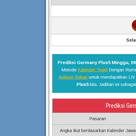
Sela
Prediksi Germany Plus5 Minggu, 09
Metode
Kalender Togel
Dengan Rumus
Aplikasi Rekap
untuk mendapatkan LN 
Plus5
kita. Jadikan ini sebag
Prediksi Ge
Pasaran
Angka Ikut berdasarkan Kalender Jawa