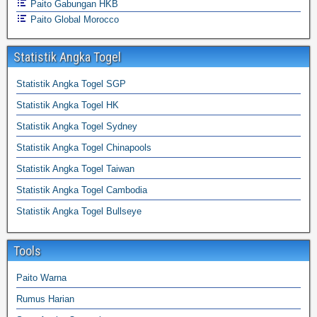
Paito Gabungan HKB
Paito Global Morocco
Statistik Angka Togel
Statistik Angka Togel SGP
Statistik Angka Togel HK
Statistik Angka Togel Sydney
Statistik Angka Togel Chinapools
Statistik Angka Togel Taiwan
Statistik Angka Togel Cambodia
Statistik Angka Togel Bullseye
Tools
Paito Warna
Rumus Harian