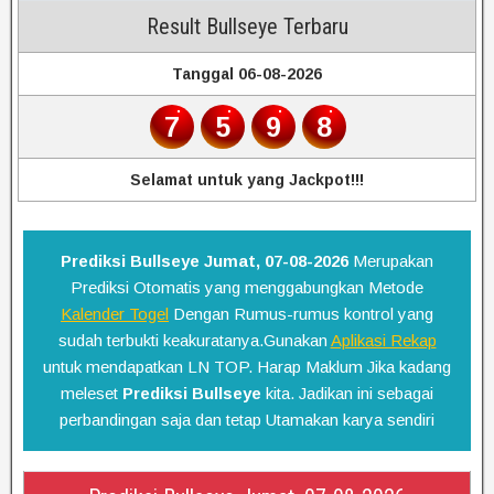
Result Bullseye Terbaru
Tanggal 06-08-2026
7
5
9
8
Selamat untuk yang Jackpot!!!
Prediksi Bullseye Jumat, 07-08-2026
Merupakan
Prediksi Otomatis yang menggabungkan Metode
Kalender Togel
Dengan Rumus-rumus kontrol yang
sudah terbukti keakuratanya.Gunakan
Aplikasi Rekap
untuk mendapatkan LN TOP. Harap Maklum Jika kadang
meleset
Prediksi Bullseye
kita. Jadikan ini sebagai
perbandingan saja dan tetap Utamakan karya sendiri