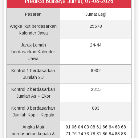
Prediksi Bullseye Jumat, 07-08-2026
Pasaran
Jumat Legi
Angka Ikut berdasarkan
25678
Kalender Jawa
Jarak Lemah
24-44
berdasarkan Kalender
Jawa
Kontrol 1 berdasarkan
8902
Jumlah 2D
Kontrol 2 berdasarkan
2815
Jumlah As + Ekor
Kontrol 3 berdasarkan
893
Jumlah Kop + Kepala
Angka Mati
01 06 04 03 08 61 66 64 63 68
berdasarkan kepala &
71 76 74 73 78 81 86 84 83 88