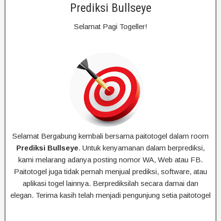
Prediksi Bullseye
Selamat Pagi Togeller!
Selamat Bergabung kembali bersama paitotogel dalam room
Prediksi Bullseye
. Untuk kenyamanan dalam berprediksi,
kami melarang adanya posting nomor WA, Web atau FB.
Paitotogel juga tidak pernah menjual prediksi, software, atau
aplikasi togel lainnya. Berprediksilah secara damai dan
elegan. Terima kasih telah menjadi pengunjung setia paitotogel