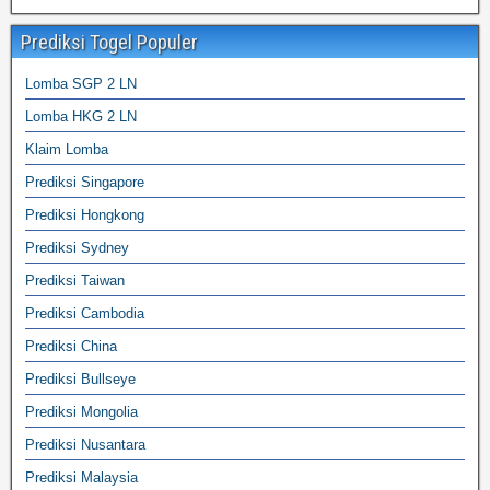
Prediksi Togel Populer
Lomba SGP 2 LN
Lomba HKG 2 LN
Klaim Lomba
Prediksi Singapore
Prediksi Hongkong
Prediksi Sydney
Prediksi Taiwan
Prediksi Cambodia
Prediksi China
Prediksi Bullseye
Prediksi Mongolia
Prediksi Nusantara
Prediksi Malaysia