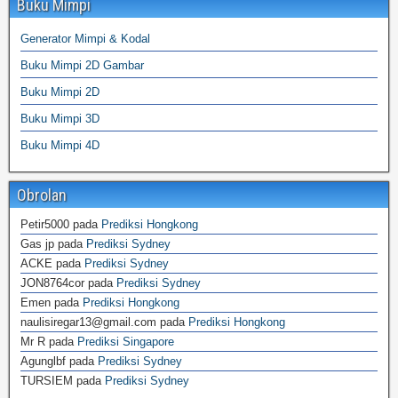
Buku Mimpi
Generator Mimpi & Kodal
Buku Mimpi 2D Gambar
Buku Mimpi 2D
Buku Mimpi 3D
Buku Mimpi 4D
Obrolan
Petir5000
pada
Prediksi Hongkong
Gas jp
pada
Prediksi Sydney
ACKE
pada
Prediksi Sydney
JON8764cor
pada
Prediksi Sydney
Emen
pada
Prediksi Hongkong
naulisiregar13@gmail.com
pada
Prediksi Hongkong
Mr R
pada
Prediksi Singapore
Agunglbf
pada
Prediksi Sydney
TURSIEM
pada
Prediksi Sydney