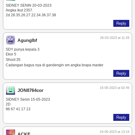
SIDNEY SENIN 20-03-2023
Angka ikut 2357.
2d 28.35.26.27.22.34.36.37.38
Reply
26-03-2023 at 11:29
Agunglbf
SDY punya kepala 3
Ekor 5
Shoot 35
Cadangan bagus nya di gandengin sm angka brapa master
Reply
15-05-2023 at 02:49
JON8764cor
SIDNEY Senin 15-05-2023
2D
96 67 41 17 13
Reply
24-05-2023 at 13:19
ACKE