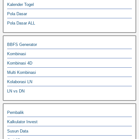
Kalender Togel
Pola Dasar
Pola Dasar ALL
BBFS Generator
Kombinasi
Kombinasi 4D
Multi Kombinasi
Kolaborasi LN
LN vs DN
Pembalik
Kalkulator Invest
Susun Data