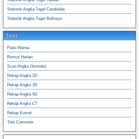
Statistik Angka Togel Cambodia
Statistik Angka Togel Bullseye
Tools
Paito Warna
Rumus Harian
Scan Angka Otomatis
Rekap Angka 2D
Rekap Angka 3D
Rekap Angka 4D
Rekap Angka CT
Rekap Kumat
Toto Converter