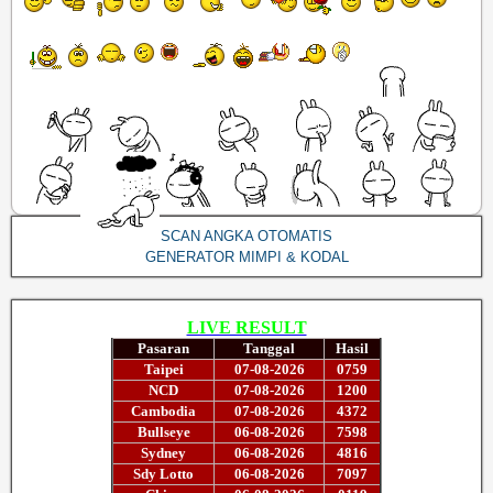
SCAN ANGKA OTOMATIS
GENERATOR MIMPI & KODAL