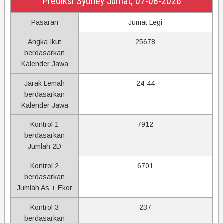
Prediksi Sydney Jumat, 07-08-2026
Pasaran
Jumat Legi
Angka Ikut
25678
berdasarkan
Kalender Jawa
Jarak Lemah
24-44
berdasarkan
Kalender Jawa
Kontrol 1
7912
berdasarkan
Jumlah 2D
Kontrol 2
6701
berdasarkan
Jumlah As + Ekor
Kontrol 3
237
berdasarkan