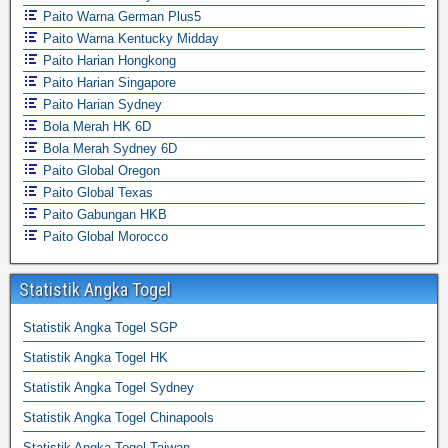
Paito Warna German Plus5
Paito Warna Kentucky Midday
Paito Harian Hongkong
Paito Harian Singapore
Paito Harian Sydney
Bola Merah HK 6D
Bola Merah Sydney 6D
Paito Global Oregon
Paito Global Texas
Paito Gabungan HKB
Paito Global Morocco
Statistik Angka Togel
Statistik Angka Togel SGP
Statistik Angka Togel HK
Statistik Angka Togel Sydney
Statistik Angka Togel Chinapools
Statistik Angka Togel Taiwan