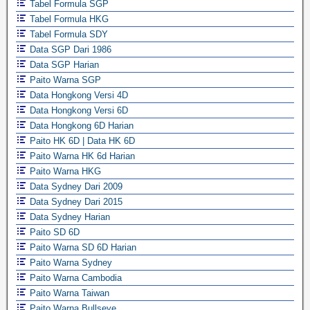
Tabel Formula SGP
Tabel Formula HKG
Tabel Formula SDY
Data SGP Dari 1986
Data SGP Harian
Paito Warna SGP
Data Hongkong Versi 4D
Data Hongkong Versi 6D
Data Hongkong 6D Harian
Paito HK 6D | Data HK 6D
Paito Warna HK 6d Harian
Paito Warna HKG
Data Sydney Dari 2009
Data Sydney Dari 2015
Data Sydney Harian
Paito SD 6D
Paito Warna SD 6D Harian
Paito Warna Sydney
Paito Warna Cambodia
Paito Warna Taiwan
Paito Warna Bullseye