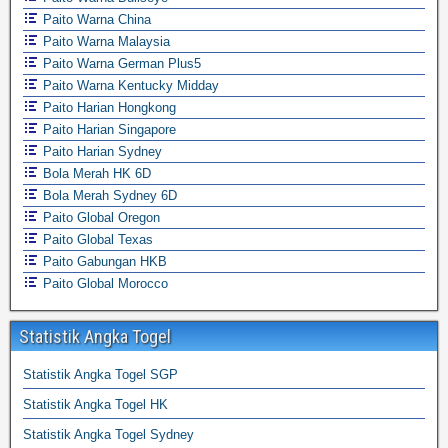
Paito Warna China
Paito Warna Malaysia
Paito Warna German Plus5
Paito Warna Kentucky Midday
Paito Harian Hongkong
Paito Harian Singapore
Paito Harian Sydney
Bola Merah HK 6D
Bola Merah Sydney 6D
Paito Global Oregon
Paito Global Texas
Paito Gabungan HKB
Paito Global Morocco
Statistik Angka Togel
Statistik Angka Togel SGP
Statistik Angka Togel HK
Statistik Angka Togel Sydney