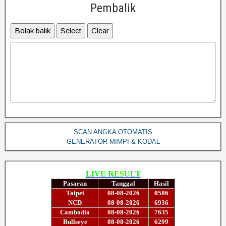
Pembalik
SCAN ANGKA OTOMATIS
GENERATOR MIMPI & KODAL