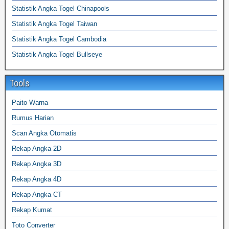
Statistik Angka Togel Chinapools
Statistik Angka Togel Taiwan
Statistik Angka Togel Cambodia
Statistik Angka Togel Bullseye
Tools
Paito Warna
Rumus Harian
Scan Angka Otomatis
Rekap Angka 2D
Rekap Angka 3D
Rekap Angka 4D
Rekap Angka CT
Rekap Kumat
Toto Converter