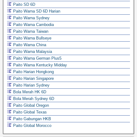
Paito SD 6D
Paito Warna SD 6D Harian
Paito Warna Sydney
Paito Warna Cambodia
Paito Warna Taiwan
Paito Warna Bullseye
Paito Warna China
Paito Warna Malaysia
Paito Warna German Plus5
Paito Warna Kentucky Midday
Paito Harian Hongkong
Paito Harian Singapore
Paito Harian Sydney
Bola Merah HK 6D
Bola Merah Sydney 6D
Paito Global Oregon
Paito Global Texas
Paito Gabungan HKB
Paito Global Morocco