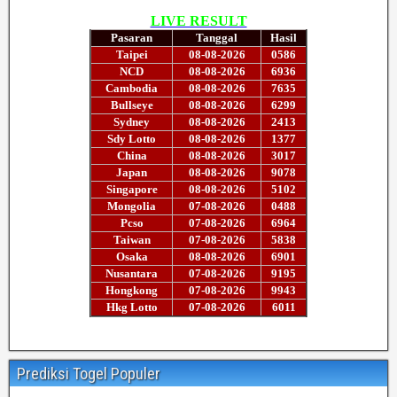
Prediksi Togel Populer