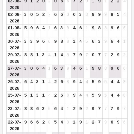
03-08-
9
1
2
0
2
0
6
6
7
2
9
1
9
1
2
2
4
2026
02-08-
3
0
5
2
7
6
6
3
0
3
3
9
9
9
8
5
4
2026
01-08-
5
9
6
4
1
6
3
9
4
6
1
9
8
8
9
6
6
2026
30-07-
3
3
9
6
6
9
8
8
1
4
5
6
3
9
6
4
1
2026
29-07-
8
8
1
3
4
1
4
5
7
9
7
0
7
7
2
9
2
2026
27-07-
3
0
6
4
1
6
3
9
4
6
1
9
8
8
9
6
6
2026
26-07-
6
4
3
1
4
2
6
8
9
4
4
5
9
5
4
4
8
2026
25-07-
5
1
3
1
4
2
6
8
9
4
4
5
9
5
4
4
8
2026
23-07-
8
8
6
3
9
6
4
1
2
9
2
9
7
7
7
9
7
2026
22-07-
9
6
6
2
8
5
4
9
1
9
1
2
7
9
6
9
6
2026