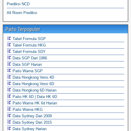
Prediksi NCD
All Room Prediksi
Paito Terpopuler
Tabel Formula SGP
Tabel Formula HKG
Tabel Formula SDY
Data SGP Dari 1986
Data SGP Harian
Paito Warna SGP
Data Hongkong Versi 4D
Data Hongkong Versi 6D
Data Hongkong 6D Harian
Paito HK 6D | Data HK 6D
Paito Warna HK 6d Harian
Paito Warna HKG
Data Sydney Dari 2009
Data Sydney Dari 2015
Data Sydney Harian