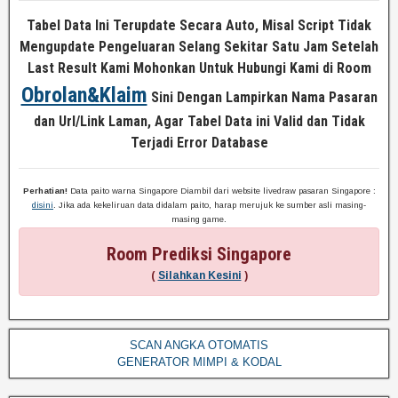
Tabel Data Ini Terupdate Secara Auto, Misal Script Tidak
Mengupdate Pengeluaran Selang Sekitar Satu Jam Setelah
Last Result Kami Mohonkan Untuk Hubungi Kami di Room
Obrolan&Klaim
Sini Dengan Lampirkan Nama Pasaran
dan Url/Link Laman, Agar Tabel Data ini Valid dan Tidak
Terjadi Error Database
Perhatian!
Data paito warna Singapore Diambil dari website livedraw pasaran Singapore :
disini
. Jika ada kekeliruan data didalam paito, harap merujuk ke sumber asli masing-
masing game.
Room Prediksi Singapore
(
Silahkan Kesini
)
SCAN ANGKA OTOMATIS
GENERATOR MIMPI & KODAL