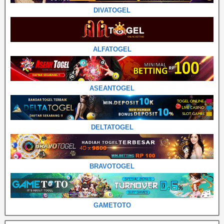
DIVATOGEL
ALFATOGEL
ASEANTOGEL
DELTATOGEL
BRAVOTOGEL
GAMETOTO