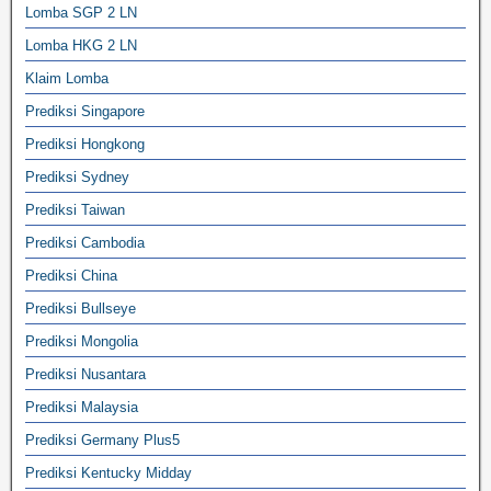
Lomba SGP 2 LN
Lomba HKG 2 LN
Klaim Lomba
Prediksi Singapore
Prediksi Hongkong
Prediksi Sydney
Prediksi Taiwan
Prediksi Cambodia
Prediksi China
Prediksi Bullseye
Prediksi Mongolia
Prediksi Nusantara
Prediksi Malaysia
Prediksi Germany Plus5
Prediksi Kentucky Midday