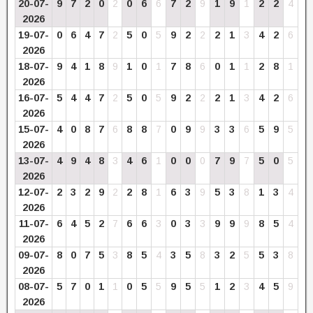
20-07-
9
7
2
0
2
0
6
6
7
2
9
1
9
1
2
2
4
2026
19-07-
0
6
4
7
2
5
0
5
9
2
2
2
1
3
4
2
6
2026
18-07-
9
4
1
8
9
1
0
1
7
8
6
0
1
1
2
8
1
2026
16-07-
5
4
4
7
2
5
0
5
9
2
2
2
1
3
4
2
6
2026
15-07-
4
0
8
7
6
8
8
7
0
9
9
3
3
6
5
9
5
2026
13-07-
4
9
4
8
3
4
6
1
0
0
0
7
9
7
5
0
5
2026
12-07-
2
3
2
9
2
2
8
1
6
3
9
5
3
8
1
3
4
2026
11-07-
6
4
5
2
7
6
6
3
0
3
3
9
9
9
8
5
4
2026
09-07-
8
0
7
5
3
8
5
4
3
5
8
3
2
5
5
3
8
2026
08-07-
5
7
0
1
1
0
5
5
9
5
5
1
2
3
4
5
9
2026