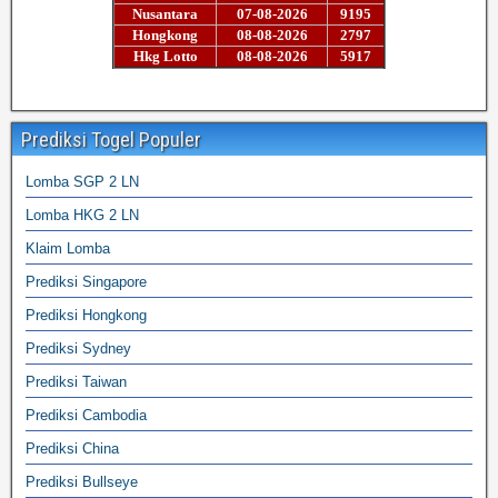
Prediksi Togel Populer
Lomba SGP 2 LN
Lomba HKG 2 LN
Klaim Lomba
Prediksi Singapore
Prediksi Hongkong
Prediksi Sydney
Prediksi Taiwan
Prediksi Cambodia
Prediksi China
Prediksi Bullseye