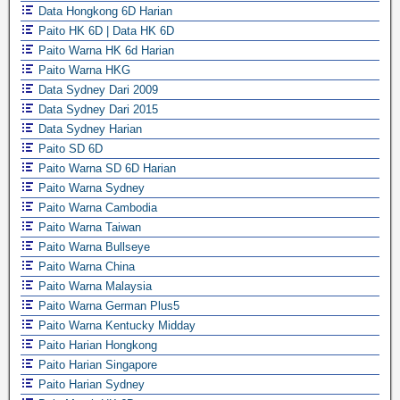
Data Hongkong 6D Harian
Paito HK 6D | Data HK 6D
Paito Warna HK 6d Harian
Paito Warna HKG
Data Sydney Dari 2009
Data Sydney Dari 2015
Data Sydney Harian
Paito SD 6D
Paito Warna SD 6D Harian
Paito Warna Sydney
Paito Warna Cambodia
Paito Warna Taiwan
Paito Warna Bullseye
Paito Warna China
Paito Warna Malaysia
Paito Warna German Plus5
Paito Warna Kentucky Midday
Paito Harian Hongkong
Paito Harian Singapore
Paito Harian Sydney