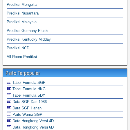
Prediksi Mongolia
Prediksi Nusantara
Prediksi Malaysia
Prediksi Germany Plus5
Prediksi Kentucky Midday
Prediksi NCD
All Room Prediksi
Paito Terpopuler
Tabel Formula SGP
Tabel Formula HKG
Tabel Formula SDY
Data SGP Dari 1986
Data SGP Harian
Paito Warna SGP
Data Hongkong Versi 4D
Data Hongkong Versi 6D