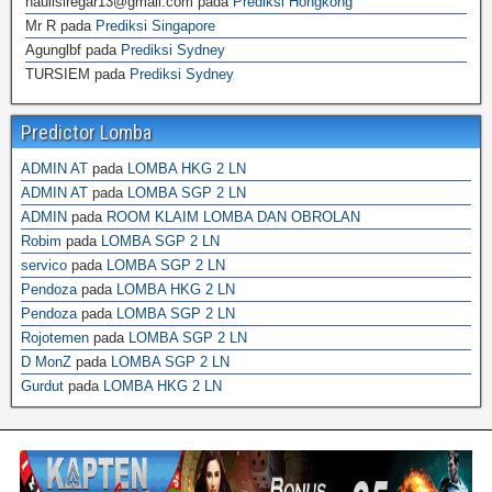
naulisiregar13@gmail.com
pada
Prediksi Hongkong
Mr R
pada
Prediksi Singapore
Agunglbf
pada
Prediksi Sydney
TURSIEM
pada
Prediksi Sydney
Predictor Lomba
ADMIN AT
pada
LOMBA HKG 2 LN
ADMIN AT
pada
LOMBA SGP 2 LN
ADMIN
pada
ROOM KLAIM LOMBA DAN OBROLAN
Robim
pada
LOMBA SGP 2 LN
servico
pada
LOMBA SGP 2 LN
Pendoza
pada
LOMBA HKG 2 LN
Pendoza
pada
LOMBA SGP 2 LN
Rojotemen
pada
LOMBA SGP 2 LN
D MonZ
pada
LOMBA SGP 2 LN
Gurdut
pada
LOMBA HKG 2 LN