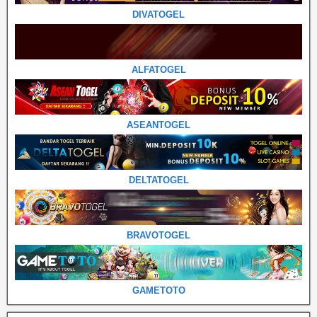
DIVATOGEL
ALFATOGEL
ASEANTOGEL
DELTATOGEL
BRAVOTOGEL
GAMETOTO