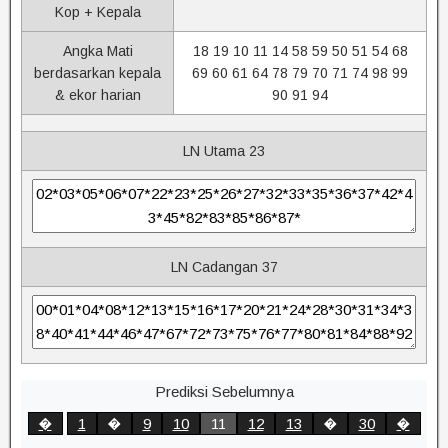
Kop + Kepala
Angka Mati
18 19 10 11 14 58 59 50 51 54 68
berdasarkan kepala
69 60 61 64 78 79 70 71 74 98 99
& ekor harian
90 91 94
LN Utama 23
LN Cadangan 37
Prediksi Sebelumnya
�
1
�
9
10
11
12
13
�
30
�