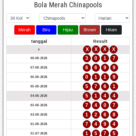
Bola Merah Chinapools
Merah
Biru
Hijau
Brown
Hitam
tanggal
Result
X
X
X
X
x
3
0
1
7
08-08-2026
6
6
9
9
07-08-2026
0
1
1
9
06-08-2026
5
7
6
1
05-08-2026
5
1
4
4
04-08-2026
7
4
0
7
03-08-2026
1
2
6
8
02-08-2026
7
4
9
4
01-08-2026
1
5
7
5
31-07-2026