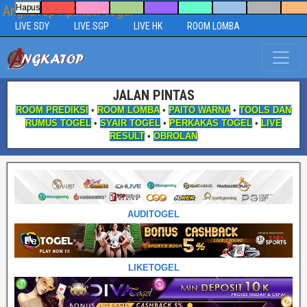
AngkaTop Aplikasi Togel
Hapus
LIVE SDY
LIVE SGP
LIVE HK
ROOM LOMBA
JALAN PINTAS
ROOM PREDIKSI
•
ROOM LOMBA
•
PAITO WARNA
•
TOOLS DAN
RUMUS TOGEL
•
SYAIR TOGEL
•
PERKAKAS TOGEL
•
LIVE
RESULT
•
OBROLAN
AUDITOGEL
LIKETOGEL