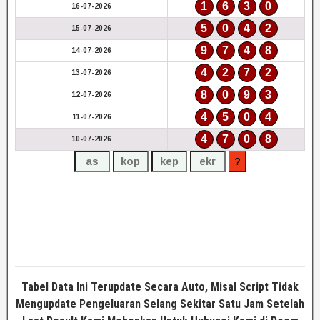
1
6
3
0
16-07-2026
5
0
4
2
15-07-2026
9
7
4
8
14-07-2026
4
2
7
2
13-07-2026
8
0
9
3
12-07-2026
4
5
0
4
11-07-2026
4
7
0
8
10-07-2026
Tabel Data Ini Terupdate Secara Auto, Misal Script Tidak
Mengupdate Pengeluaran Selang Sekitar Satu Jam Setelah