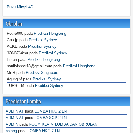
Buku Mimpi 4D
Obrolan
Petir5000
pada
Prediksi Hongkong
Gas jp
pada
Prediksi Sydney
ACKE
pada
Prediksi Sydney
JON8764cor
pada
Prediksi Sydney
Emen
pada
Prediksi Hongkong
naulisiregar13@gmail.com
pada
Prediksi Hongkong
Mr R
pada
Prediksi Singapore
Agunglbf
pada
Prediksi Sydney
TURSIEM
pada
Prediksi Sydney
Predictor Lomba
ADMIN AT
pada
LOMBA HKG 2 LN
ADMIN AT
pada
LOMBA SGP 2 LN
ADMIN
pada
ROOM KLAIM LOMBA DAN OBROLAN
bolong
pada
LOMBA HKG 2 LN