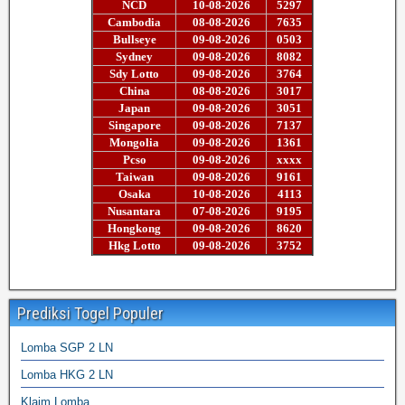
Prediksi Togel Populer
Lomba SGP 2 LN
Lomba HKG 2 LN
Klaim Lomba