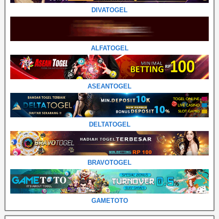
DIVATOGEL
ALFATOGEL
ASEANTOGEL
DELTATOGEL
BRAVOTOGEL
GAMETOTO