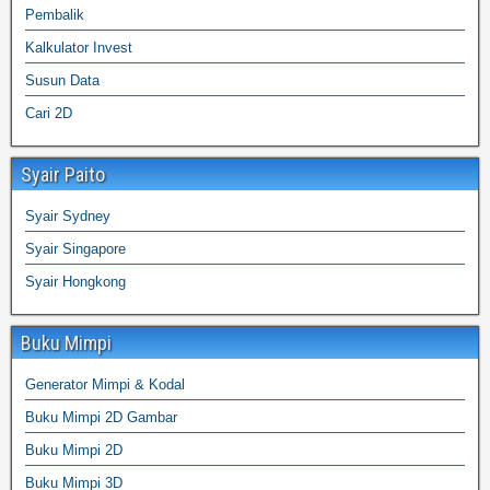
Pembalik
Kalkulator Invest
Susun Data
Cari 2D
Syair Paito
Syair Sydney
Syair Singapore
Syair Hongkong
Buku Mimpi
Generator Mimpi & Kodal
Buku Mimpi 2D Gambar
Buku Mimpi 2D
Buku Mimpi 3D