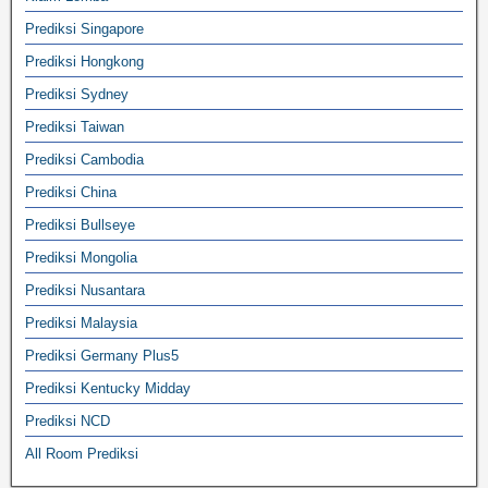
Prediksi Singapore
Prediksi Hongkong
Prediksi Sydney
Prediksi Taiwan
Prediksi Cambodia
Prediksi China
Prediksi Bullseye
Prediksi Mongolia
Prediksi Nusantara
Prediksi Malaysia
Prediksi Germany Plus5
Prediksi Kentucky Midday
Prediksi NCD
All Room Prediksi