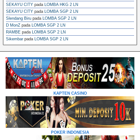
SEKAYU CITY
pada
LOMBA HKG 2 LN
SEKAYU CITY
pada
LOMBA SGP 2 LN
Slendang Biru
pada
LOMBA SGP 2 LN
D MonZ
pada
LOMBA SGP 2 LN
RAMBE
pada
LOMBA SGP 2 LN
Sikembar
pada
LOMBA SGP 2 LN
KAPTEN CASINO
POKER INDONESIA