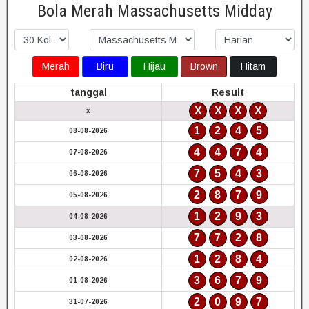
Bola Merah Massachusetts Midday
Merah
Biru
Hijau
Brown
Hitam
tanggal
Result
X
X
X
X
x
1
2
4
5
08-08-2026
4
4
7
4
07-08-2026
7
5
4
3
06-08-2026
2
8
7
9
05-08-2026
1
2
9
3
04-08-2026
7
7
2
8
03-08-2026
1
2
8
4
02-08-2026
3
6
7
9
01-08-2026
2
0
9
7
31-07-2026