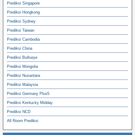
Prediksi Singapore
Prediksi Hongkong
Prediksi Sydney
Prediksi Taiwan
Prediksi Cambodia
Prediksi China
Prediksi Bullseye
Prediksi Mongolia
Prediksi Nusantara
Prediksi Malaysia
Prediksi Germany Plus5
Prediksi Kentucky Midday
Prediksi NCD
All Room Prediksi