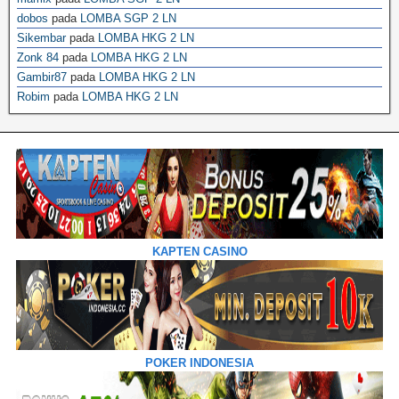
dobos
pada
LOMBA SGP 2 LN
Sikembar
pada
LOMBA HKG 2 LN
Zonk 84
pada
LOMBA HKG 2 LN
Gambir87
pada
LOMBA HKG 2 LN
Robim
pada
LOMBA HKG 2 LN
KAPTEN CASINO
POKER INDONESIA