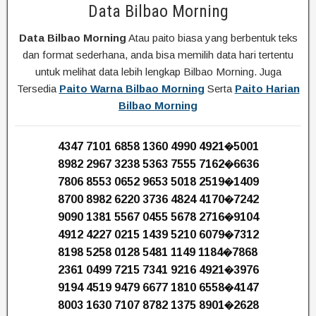
Data Bilbao Morning
Data Bilbao Morning
Atau paito biasa yang berbentuk teks
dan format sederhana, anda bisa memilih data hari tertentu
untuk melihat data lebih lengkap Bilbao Morning. Juga
Tersedia
Paito Warna Bilbao Morning
Serta
Paito Harian
Bilbao Morning
4347 7101 6858 1360 4990 4921�5001
8982 2967 3238 5363 7555 7162�6636
7806 8553 0652 9653 5018 2519�1409
8700 8982 6220 3736 4824 4170�7242
9090 1381 5567 0455 5678 2716�9104
4912 4227 0215 1439 5210 6079�7312
8198 5258 0128 5481 1149 1184�7868
2361 0499 7215 7341 9216 4921�3976
9194 4519 9479 6677 1810 6558�4147
8003 1630 7107 8782 1375 8901�2628