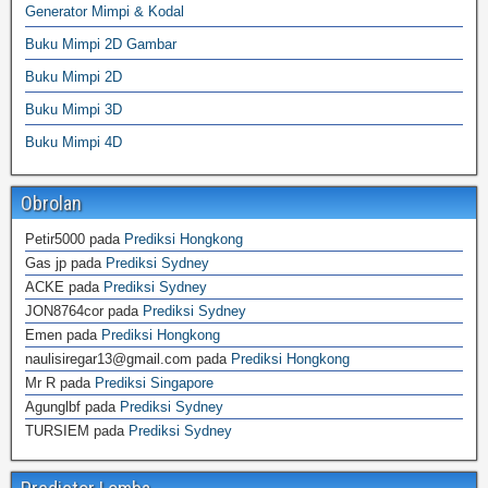
Generator Mimpi & Kodal
Buku Mimpi 2D Gambar
Buku Mimpi 2D
Buku Mimpi 3D
Buku Mimpi 4D
Obrolan
Petir5000
pada
Prediksi Hongkong
Gas jp
pada
Prediksi Sydney
ACKE
pada
Prediksi Sydney
JON8764cor
pada
Prediksi Sydney
Emen
pada
Prediksi Hongkong
naulisiregar13@gmail.com
pada
Prediksi Hongkong
Mr R
pada
Prediksi Singapore
Agunglbf
pada
Prediksi Sydney
TURSIEM
pada
Prediksi Sydney