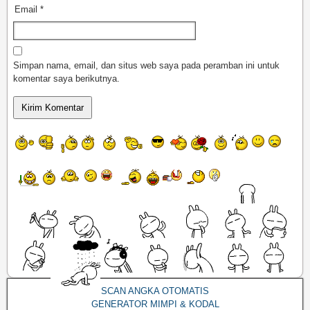
Email
*
Simpan nama, email, dan situs web saya pada peramban ini untuk
komentar saya berikutnya.
SCAN ANGKA OTOMATIS
GENERATOR MIMPI & KODAL