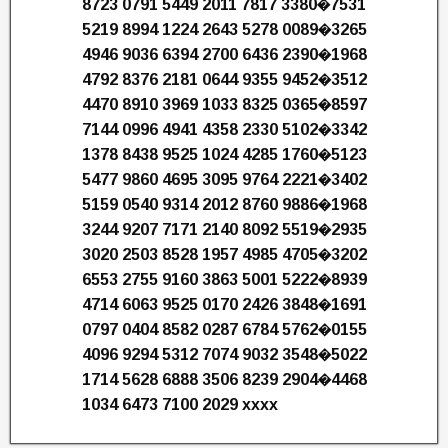
8723 0791 5449 2011 7817 3380�7531
5219 8994 1224 2643 5278 0089�3265
4946 9036 6394 2700 6436 2390�1968
4792 8376 2181 0644 9355 9452�3512
4470 8910 3969 1033 8325 0365�8597
7144 0996 4941 4358 2330 5102�3342
1378 8438 9525 1024 4285 1760�5123
5477 9860 4695 3095 9764 2221�3402
5159 0540 9314 2012 8760 9886�1968
3244 9207 7171 2140 8092 5519�2935
3020 2503 8528 1957 4985 4705�3202
6553 2755 9160 3863 5001 5222�8939
4714 6063 9525 0170 2426 3848�1691
0797 0404 8582 0287 6784 5762�0155
4096 9294 5312 7074 9032 3548�5022
1714 5628 6888 3506 8239 2904�4468
1034 6473 7100 2029 xxxx