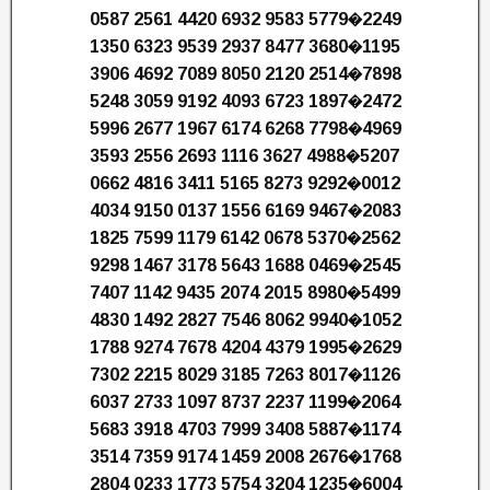
0587 2561 4420 6932 9583 5779�2249
1350 6323 9539 2937 8477 3680�1195
3906 4692 7089 8050 2120 2514�7898
5248 3059 9192 4093 6723 1897�2472
5996 2677 1967 6174 6268 7798�4969
3593 2556 2693 1116 3627 4988�5207
0662 4816 3411 5165 8273 9292�0012
4034 9150 0137 1556 6169 9467�2083
1825 7599 1179 6142 0678 5370�2562
9298 1467 3178 5643 1688 0469�2545
7407 1142 9435 2074 2015 8980�5499
4830 1492 2827 7546 8062 9940�1052
1788 9274 7678 4204 4379 1995�2629
7302 2215 8029 3185 7263 8017�1126
6037 2733 1097 8737 2237 1199�2064
5683 3918 4703 7999 3408 5887�1174
3514 7359 9174 1459 2008 2676�1768
2804 0233 1773 5754 3204 1235�6004