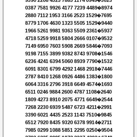
9590 2208 4525 7885 1174 0949�3623
0387 7581 9926 4177 7239 4489�8974
2880 7112 1953 3166 2523 1529�7695
8779 1706 4630 1323 5505 1529�9440
1966 5261 9981 9363 5509 2361�5937
4718 5259 9918 5804 2666 0107�9532
7149 6950 7603 5908 2669 5846�7093
9198 7155 3899 9382 8743 9708�1546
6236 4241 6394 5060 8939 7790�1532
6091 8301 6799 4292 1468 2918�7446
2787 8410 1268 0926 4486 1383�1800
6064 3316 2796 3918 6649 4574�1693
6511 0246 9884 2600 4787 1108�2640
1809 4273 8910 2075 4771 6649�2544
7268 2230 6939 5487 6723 4211�2991
3390 6021 4435 2523 1143 7510�9845
6512 7920 8435 9320 6378 9914�2711
7985 0299 1088 5851 2295 0250�9504