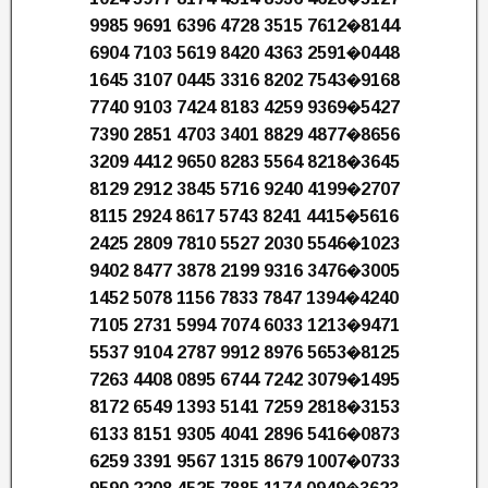
9985 9691 6396 4728 3515 7612�8144
6904 7103 5619 8420 4363 2591�0448
1645 3107 0445 3316 8202 7543�9168
7740 9103 7424 8183 4259 9369�5427
7390 2851 4703 3401 8829 4877�8656
3209 4412 9650 8283 5564 8218�3645
8129 2912 3845 5716 9240 4199�2707
8115 2924 8617 5743 8241 4415�5616
2425 2809 7810 5527 2030 5546�1023
9402 8477 3878 2199 9316 3476�3005
1452 5078 1156 7833 7847 1394�4240
7105 2731 5994 7074 6033 1213�9471
5537 9104 2787 9912 8976 5653�8125
7263 4408 0895 6744 7242 3079�1495
8172 6549 1393 5141 7259 2818�3153
6133 8151 9305 4041 2896 5416�0873
6259 3391 9567 1315 8679 1007�0733