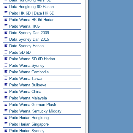
Data Hongkong Versi 6D
Data Hongkong 6D Harian
Paito HK 6D | Data HK 6D
Paito Warna HK 6d Harian
Paito Warna HKG
Data Sydney Dari 2009
Data Sydney Dari 2015
Data Sydney Harian
Paito SD 6D
Paito Warna SD 6D Harian
Paito Warna Sydney
Paito Warna Cambodia
Paito Warna Taiwan
Paito Warna Bullseye
Paito Warna China
Paito Warna Malaysia
Paito Warna German Plus5
Paito Warna Kentucky Midday
Paito Harian Hongkong
Paito Harian Singapore
Paito Harian Sydney