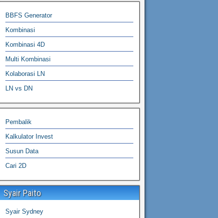
BBFS Generator
Kombinasi
Kombinasi 4D
Multi Kombinasi
Kolaborasi LN
LN vs DN
Pembalik
Kalkulator Invest
Susun Data
Cari 2D
Syair Paito
Syair Sydney