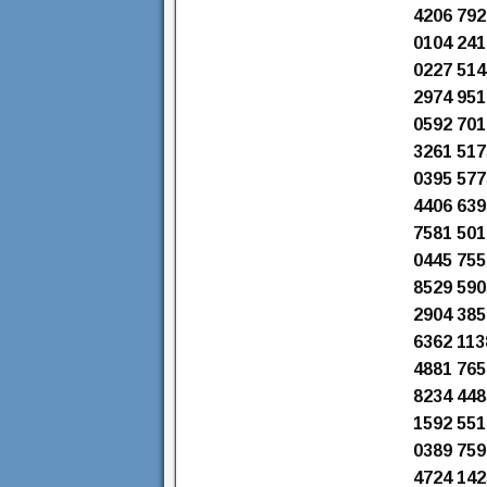
4206 792
0104 241
0227 514
2974 951
0592 701
3261 517
0395 577
4406 639
7581 501
0445 755
8529 590
2904 385
6362 113
4881 765
8234 448
1592 551
0389 759
4724 142