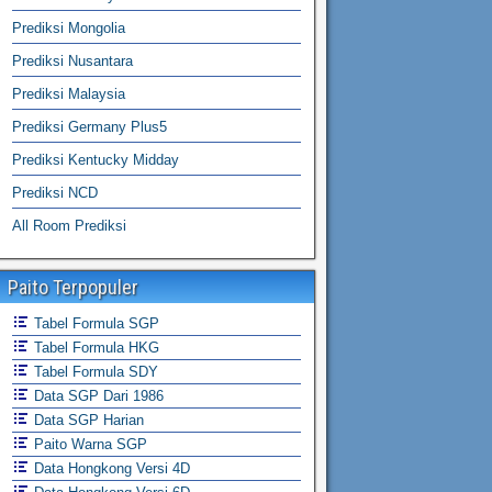
Prediksi Mongolia
Prediksi Nusantara
Prediksi Malaysia
Prediksi Germany Plus5
Prediksi Kentucky Midday
Prediksi NCD
All Room Prediksi
Paito Terpopuler
Tabel Formula SGP
Tabel Formula HKG
Tabel Formula SDY
Data SGP Dari 1986
Data SGP Harian
Paito Warna SGP
Data Hongkong Versi 4D