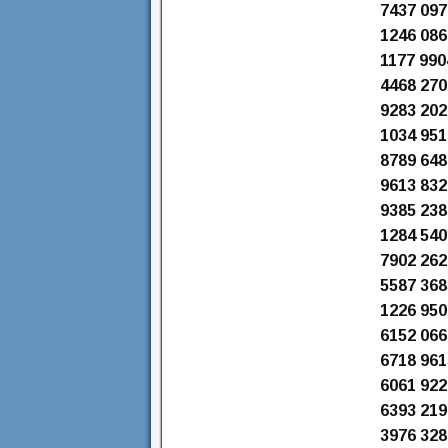
7437 097
1246 086
1177 990
4468 270
9283 202
1034 951
8789 648
9613 832
9385 238
1284 540
7902 262
5587 368
1226 950
6152 066
6718 961
6061 922
6393 219
3976 328