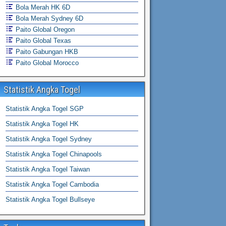
Bola Merah HK 6D
Bola Merah Sydney 6D
Paito Global Oregon
Paito Global Texas
Paito Gabungan HKB
Paito Global Morocco
Statistik Angka Togel
Statistik Angka Togel SGP
Statistik Angka Togel HK
Statistik Angka Togel Sydney
Statistik Angka Togel Chinapools
Statistik Angka Togel Taiwan
Statistik Angka Togel Cambodia
Statistik Angka Togel Bullseye