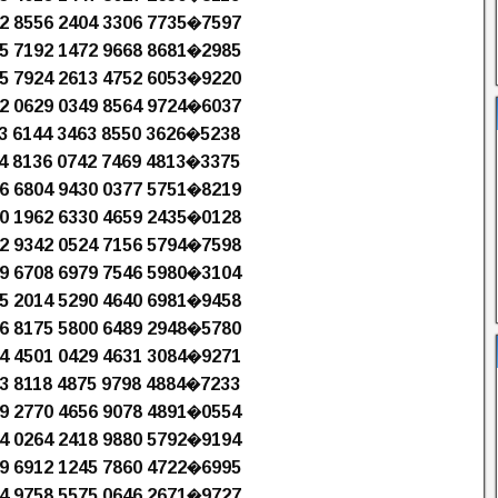
2 8556 2404 3306 7735�7597
5 7192 1472 9668 8681�2985
5 7924 2613 4752 6053�9220
2 0629 0349 8564 9724�6037
3 6144 3463 8550 3626�5238
4 8136 0742 7469 4813�3375
6 6804 9430 0377 5751�8219
0 1962 6330 4659 2435�0128
2 9342 0524 7156 5794�7598
9 6708 6979 7546 5980�3104
5 2014 5290 4640 6981�9458
6 8175 5800 6489 2948�5780
4 4501 0429 4631 3084�9271
3 8118 4875 9798 4884�7233
9 2770 4656 9078 4891�0554
4 0264 2418 9880 5792�9194
9 6912 1245 7860 4722�6995
4 9758 5575 0646 2671�9727