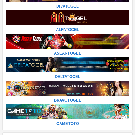
DIVATOGEL
ALFATOGEL
ASEANTOGEL
DELTATOGEL
BRAVOTOGEL
GAMETOTO