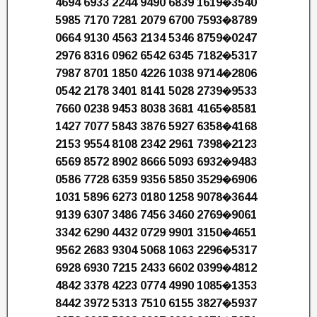
4694 6933 2244 9490 6839 1619�3540
5985 7170 7281 2079 6700 7593�8789
0664 9130 4563 2134 5346 8759�0247
2976 8316 0962 6542 6345 7182�5317
7987 8701 1850 4226 1038 9714�2806
0542 2178 3401 8141 5028 2739�9533
7660 0238 9453 8038 3681 4165�8581
1427 7077 5843 3876 5927 6358�4168
2153 9554 8108 2342 2961 7398�2123
6569 8572 8902 8666 5093 6932�9483
0586 7728 6359 9356 5850 3529�6906
1031 5896 6273 0180 1258 9078�3644
9139 6307 3486 7456 3460 2769�9061
3342 6290 4432 0729 9901 3150�4651
9562 2683 9304 5068 1063 2296�5317
6928 6930 7215 2433 6602 0399�4812
4842 3378 4223 0774 4990 1085�1353
8442 3972 5313 7510 6155 3827�5937