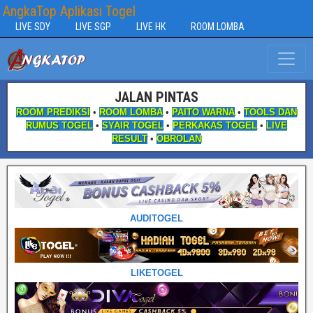
AngkaTop Aplikasi Togel
LIVE SDY
LIVE SGP
LIVE HK
ROOM LOMBA
JALAN PINTAS
ROOM PREDIKSI
•
ROOM LOMBA
•
PAITO WARNA
•
TOOLS DAN
RUMUS TOGEL
•
SYAIR TOGEL
•
PERKAKAS TOGEL
•
LIVE
RESULT
•
OBROLAN
AUDITOGEL
LIKETOGEL