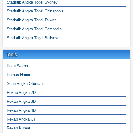
Statistik Angka Togel Sydney
Statistik Angka Togel Chinapools
Statistik Angka Togel Taiwan
Statistik Angka Togel Cambodia
Statistik Angka Togel Bullseye
Tools
Paito Warna
Rumus Harian
Scan Angka Otomatis
Rekap Angka 2D
Rekap Angka 3D
Rekap Angka 4D
Rekap Angka CT
Rekap Kumat