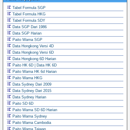
Tabel Formula SGP
Tabel Formula HKG
Tabel Formula SDY
Data SGP Dari 1986
Data SGP Harian
Paito Warna SGP
Data Hongkong Versi 4D
Data Hongkong Versi 6D
Data Hongkong 6D Harian
Paito HK 6D | Data HK 6D
Paito Warna HK 6d Harian
Paito Warna HKG
Data Sydney Dari 2009
Data Sydney Dari 2015
Data Sydney Harian
Paito SD 6D
Paito Warna SD 6D Harian
Paito Warna Sydney
Paito Warna Cambodia
Paito Warna Taiwan