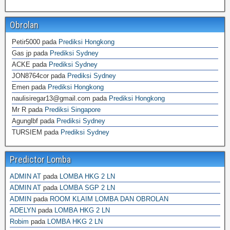
Obrolan
Petir5000
pada
Prediksi Hongkong
Gas jp
pada
Prediksi Sydney
ACKE
pada
Prediksi Sydney
JON8764cor
pada
Prediksi Sydney
Emen
pada
Prediksi Hongkong
naulisiregar13@gmail.com
pada
Prediksi Hongkong
Mr R
pada
Prediksi Singapore
Agunglbf
pada
Prediksi Sydney
TURSIEM
pada
Prediksi Sydney
Predictor Lomba
ADMIN AT
pada
LOMBA HKG 2 LN
ADMIN AT
pada
LOMBA SGP 2 LN
ADMIN
pada
ROOM KLAIM LOMBA DAN OBROLAN
ADELYN
pada
LOMBA HKG 2 LN
Robim
pada
LOMBA HKG 2 LN