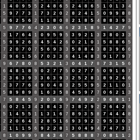
1
4
0
9
5
5
2
4
8
6
5
2
4
8
6
5
1
0
1
3
4
5
9
7
7
3
1
7
3
2
0
2
8
2
4
1
5
0
9
9
8
8
8
6
2
5
6
2
1
1
8
0
8
2
1
8
5
4
8
8
3
9
3
5
9
7
7
6
4
2
3
0
6
6
2
3
1
8
9
1
4
2
7
9
3
1
7
6
4
1
0
9
5
9
5
3
9
2
1
3
3
8
0
3
3
5
9
9
2
6
8
4
5
4
2
6
0
2
1
0
1
5
8
8
6
5
7
2
0
7
0
7
5
6
9
3
3
5
8
8
4
3
8
3
9
6
6
2
9
6
1
5
6
7
0
3
3
6
4
1
4
8
3
9
1
7
9
7
9
6
7
8
0
8
5
3
2
1
3
0
4
1
7
8
7
3
1
5
6
6
4
8
1
8
9
0
2
7
7
5
0
2
7
7
5
0
9
1
6
7
2
3
6
3
9
3
3
6
3
9
3
2
5
2
8
1
8
9
2
4
6
2
3
7
7
6
4
9
0
4
8
3
2
5
5
9
5
2
1
1
0
1
5
8
9
8
9
8
1
6
3
5
8
4
5
9
7
7
0
6
2
1
3
7
5
8
4
5
9
2
0
3
6
9
7
4
9
2
2
9
6
9
1
1
6
0
2
1
3
4
3
8
4
3
7
3
8
2
9
2
2
6
4
2
6
5
1
4
5
5
1
1
3
1
6
7
8
9
3
5
8
7
4
4
4
8
2
2
0
6
4
1
2
8
5
1
6
9
3
9
2
2
9
5
3
0
3
2
1
1
1
5
6
9
2
2
8
1
3
0
4
9
4
7
4
7
3
1
8
1
0
9
9
9
8
4
3
4
7
5
8
8
8
7
0
8
1
1
2