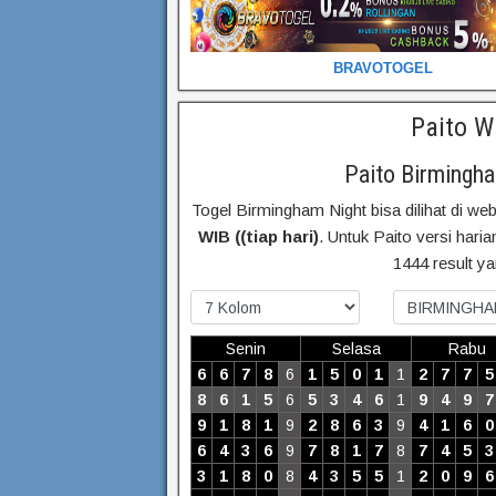
BRAVOTOGEL
Paito W
Paito Birmingh
Togel Birmingham Night bisa dilihat di w
WIB ((tiap hari)
. Untuk Paito versi hari
1444 result ya
Senin
Selasa
Rabu
6
6
7
8
6
1
5
0
1
1
2
7
7
5
8
6
1
5
6
5
3
4
6
1
9
4
9
7
9
1
8
1
9
2
8
6
3
9
4
1
6
0
6
4
3
6
9
7
8
1
7
8
7
4
5
3
3
1
8
0
8
4
3
5
5
1
2
0
9
6