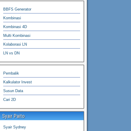
BBFS Generator
Kombinasi
Kombinasi 4D
Multi Kombinasi
Kolaborasi LN
LN vs DN
Pembalik
Kalkulator Invest
Susun Data
Cari 2D
Syair Paito
Syair Sydney