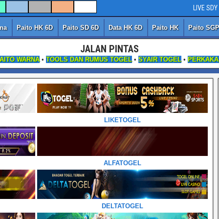
LIVE SDY
rna
Paito HK 6D
Paito SD 6D
Data HK 6D
Paito HK
Paito SG
JALAN PINTAS
AITO WARNA
•
TOOLS DAN RUMUS TOGEL
•
SYAIR TOGEL
•
PERKAKA
LIKETOGEL
ALFATOGEL
DELTATOGEL