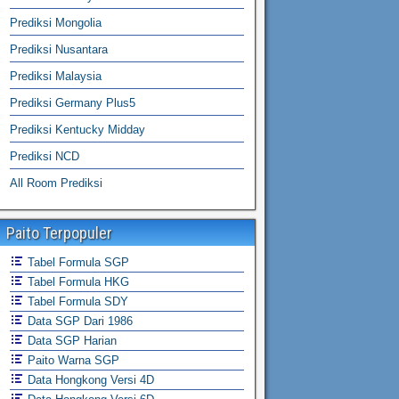
Prediksi Mongolia
Prediksi Nusantara
Prediksi Malaysia
Prediksi Germany Plus5
Prediksi Kentucky Midday
Prediksi NCD
All Room Prediksi
Paito Terpopuler
Tabel Formula SGP
Tabel Formula HKG
Tabel Formula SDY
Data SGP Dari 1986
Data SGP Harian
Paito Warna SGP
Data Hongkong Versi 4D