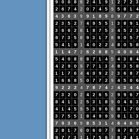
9
0
0
8
8
2
4
1
9
1
2
7
2
3
2
6
7
4
2
0
7
4
5
9
5
8
1
4
4
3
6
3
9
9
1
8
9
8
9
7
7
2
2
3
5
2
7
4
9
5
5
1
3
8
9
1
3
6
6
2
8
1
8
7
5
3
4
5
2
3
8
7
3
5
8
9
3
1
7
8
9
0
5
7
5
4
1
9
1
4
0
2
2
4
8
0
5
8
1
1
4
7
2
6
2
6
8
5
4
0
6
4
5
4
0
8
8
8
7
1
4
5
4
3
8
4
4
2
9
0
9
7
7
1
3
4
8
3
5
8
1
1
7
6
4
4
0
9
2
2
3
6
8
7
1
6
6
8
5
0
7
7
2
9
4
5
0
6
9
2
2
2
4
7
8
7
4
2
4
3
4
4
7
3
2
0
2
4
2
6
5
2
9
9
6
7
8
4
1
1
2
5
3
1
8
9
0
4
6
3
4
1
4
5
9
5
3
9
6
6
8
1
7
0
3
7
5
5
1
8
4
9
9
9
8
1
1
3
7
9
3
6
9
8
5
3
1
4
6
4
6
9
2
8
1
7
8
0
6
0
7
7
4
7
8
7
9
7
7
3
1
1
7
5
6
2
8
2
4
1