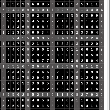
1
9
5
0
9
9
6
8
8
5
4
4
1
8
5
4
5
3
1
1
2
6
2
4
1
8
9
0
3
0
1
1
9
2
7
2
9
1
3
4
0
4
6
0
8
9
3
3
9
2
4
8
3
7
4
9
5
5
6
3
9
9
9
9
3
2
4
2
6
4
5
4
7
2
2
1
8
6
5
2
1
4
7
2
9
1
1
3
6
9
4
0
8
3
2
5
9
5
1
6
0
0
4
8
3
1
0
1
3
6
9
0
0
3
4
7
8
8
8
3
2
3
3
0
4
4
9
8
2
4
1
5
0
9
9
5
5
0
4
1
5
6
6
2
2
4
6
1
8
4
7
7
5
2
1
3
8
2
5
5
2
1
3
1
8
2
0
2
4
4
4
0
6
6
3
0
6
2
8
1
3
0
1
1
6
6
1
8
9
1
7
9
9
9
9
2
9
7
8
6
8
6
0
7
7
5
8
5
0
5
9
6
2
8
6
5
3
8
7
7
5
1
7
6
3
9
2
5
0
4
4
1
5
5
1
6
7
2
6
4
7
2
2
5
5
3
8
9
1
1
2
3
9
5
3
3
9
3
7
4
6
6
3
2
0
2
1
3
1
0
9
8
8
4
8
5
1
7
8
2
9
4
5
9
3
6
8
6
5
1
2
4
9
4
6
7
7
6
5
2
3
9
9
5
5
2
1
2
4
6
5
3
6
6
3
5
4
1
3
1
4
4
0
3
2
5
7
8
4
9
4
1
4
1
6
7
3
6
5
6
2
8
5
2
3
3
6
1
1
8
0
8
2
7
0
2
2
2
2
1
0
8
8
4
8
5
9
5
2
1
6
4
1
1
0
6
0
6
5
5
5
9
5
5
3
6
3
5
8
0
6
9
1
1
9
4
1
1
2