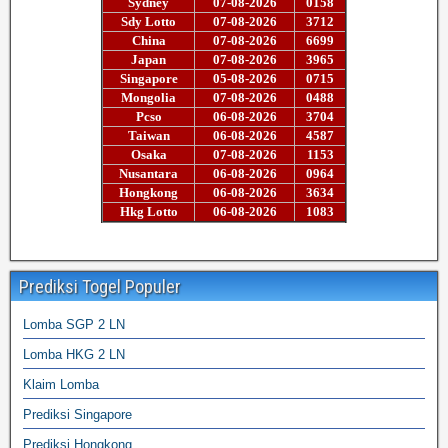
Prediksi Togel Populer
Lomba SGP 2 LN
Lomba HKG 2 LN
Klaim Lomba
Prediksi Singapore
Prediksi Hongkong