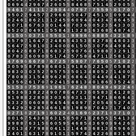
0
6
9
4
4
2
9
6
7
4
2
6
0
5
5
8
4
6
8
5
7
5
1
4
5
2
9
0
5
5
9
4
6
1
7
4
1
1
1
2
2
9
0
4
4
0
7
9
7
7
7
5
5
9
5
0
1
7
0
7
9
5
0
2
2
9
4
5
7
3
2
9
6
6
3
5
0
4
7
2
4
5
1
0
1
0
9
9
4
4
0
2
4
6
1
8
6
2
1
3
1
2
4
5
9
6
0
9
4
4
0
4
3
4
7
8
6
4
5
9
6
0
7
1
8
6
7
6
3
9
0
1
4
4
8
7
0
3
6
9
0
5
2
3
5
4
3
3
0
3
9
5
2
0
2
0
4
9
1
1
5
5
8
4
3
1
3
2
8
1
6
3
6
8
5
4
8
7
4
2
8
1
5
0
5
0
3
7
1
8
5
5
0
1
1
9
9
9
6
6
6
8
8
5
4
3
2
1
8
9
6
5
7
9
7
1
6
4
7
2
2
4
8
6
5
4
3
5
3
8
8
2
7
8
6
4
8
0
3
3
5
6
4
7
2
5
8
1
0
1
3
4
0
0
0
6
1
5
0
5
3
0
7
6
4
4
9
8
4
3
8
0
4
2
6
8
8
7
1
8
6
8
3
2
5
9
0
7
6
4
1
9
8
8
7
3
2
9
1
1
0
7
8
3
2
6
0
9
0
9
5
1
7
4
2
5
7
5
8
4
4
7
1
1
2
5
8
1
2
3
4
7
6
9
6
6
6
7
0
7
6
7
2
5
7
5
9
0
7
7
7
6
5
0
5
7
1
0
2
2
3
0
5
9
5
8
7
8
9
8
6
8
0
1
1
9
1
8
6
5
2
2
1
6
7
0
5
8
8
7
9
8
3
0
3
0
3
5
2
7
9
5
7
5
3
5
0
1
3
4
8
0
5
2
7
1
4
0
0
0
7
8
0
8
8
3
1
5
4
9
9
6
2
8
1
6
8
6
4
1
0
4
4
9
4
4
1
8
7
6
1
3
5
6
2
6
1
7
0
7
9
2
4
1
5
8
8
1
3
4
0
1
8
6
5
3
5
2
4
6
5
1
5
3
8
7
5
3
6
9
1
9
6
1
7
6
2
4
8
3
8
0
4
9
4
9
2
2
4
6
8
5
3
6
9
3
8
2
2
4
9
0
7
8
6
4
7
3
3
6
0
5
8
3
2
4
1
2
8
1
9
1
9
8
8
2
2
8
0
8
3
0
3
6
9
6
3
1
1
2
9
4
7
1
8
6
6
6
4
1
5
3
3
2
5
0
6
0
8
8
9
4
5
4
9
4
0
9
7
7
2
0
5
4
9
5
2
7
4
2
5
4
2
9
2
9
2
8
5
4
6
6
1
8
9
1
9
8
9
8
7
0
4
3
7
1
7
4
0
4
0
2
7
1
8
2
7
1
9
1
6
0
2
2
4
0
1
6
9
6
2
3
7
1
8
3
7
1
0
1
0
0
1
6
7
5
4
3
6
9
6
3
1
5
6
5
0
7
1
8
2
6
5
5
1
5
4
1
3
4
9
9
8
8
7
6
3
1
5
6
6
0
5
9
5
4
6
8
5
4
3
6
9
0
9
9
4
2
6
8
2
0
1
3
4
7
7
9
8
8
0
4
1
1
2
1
4
4
8
3
6
8
1
3
4
5
9
6
6
3
3
4
0
1
1
6
3
1
7
8
9
1
0
1
1
5
9
7
4
2
4
2
2
6
8
8
3
1
9
1