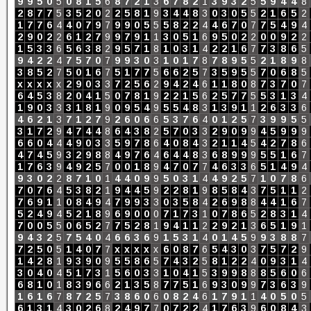
9
9
5
0
5
0
8
1
5
6
8
7
2
1
3
6
7
8
2
1
3
9
3
2
5
5
9
4
4
8
2
8
7
7
5
3
5
2
0
2
2
5
8
1
9
3
4
4
8
3
0
3
0
5
5
2
1
6
5
2
1
7
7
6
4
4
0
7
9
7
9
9
0
5
5
5
8
2
2
4
4
6
7
0
7
7
5
4
9
4
2
9
0
2
2
6
1
2
7
9
9
7
9
1
1
3
0
5
1
6
9
5
0
2
2
0
0
9
2
2
1
5
3
3
6
5
6
3
8
2
9
5
7
1
8
1
0
3
1
4
2
2
1
6
7
7
3
8
6
5
9
4
2
2
4
7
5
7
0
7
9
9
3
0
3
1
0
1
7
8
7
8
9
5
5
2
1
8
9
8
3
8
5
2
7
5
0
1
6
7
5
1
7
7
5
6
6
2
5
7
3
5
9
5
5
7
0
6
8
5
x
x
x
x
x
2
9
0
3
3
7
2
5
6
2
9
4
2
4
6
1
1
8
0
8
7
3
7
0
7
6
4
5
3
8
2
0
4
1
5
0
7
8
1
9
2
2
1
5
6
2
5
7
7
5
5
3
1
3
4
1
9
0
3
3
3
1
8
1
9
0
9
5
4
9
5
5
4
8
3
1
3
9
1
1
2
6
3
3
6
4
6
2
1
3
7
1
2
7
9
2
6
0
6
6
5
3
7
6
4
0
1
2
5
7
3
9
9
5
5
3
1
7
2
9
4
7
4
4
8
6
4
3
8
2
5
7
0
3
3
2
9
0
9
9
4
5
9
9
9
6
6
0
4
4
4
9
0
3
3
5
9
7
8
6
4
0
8
4
3
2
1
1
4
5
4
2
7
8
6
4
7
4
5
9
3
2
9
8
8
4
9
7
6
4
6
4
4
8
3
6
8
9
9
9
5
5
1
6
7
1
7
6
3
9
4
9
2
5
7
0
0
1
8
9
4
7
0
7
7
4
6
3
3
6
5
1
4
9
4
9
3
0
2
2
8
7
1
0
1
4
4
0
9
9
5
0
3
1
4
4
9
2
5
7
1
0
7
8
6
7
0
7
6
4
5
3
8
2
1
9
4
4
5
9
2
2
8
1
9
8
5
8
4
3
7
5
1
1
2
7
6
9
1
1
0
8
4
9
4
7
9
9
3
3
0
3
5
8
4
2
6
9
8
8
4
4
1
6
7
5
2
4
9
4
5
2
1
8
9
6
9
0
0
0
7
1
7
3
1
0
7
8
6
5
2
8
3
1
4
7
0
0
5
5
0
6
5
2
7
7
5
2
8
1
9
4
1
1
2
2
9
2
1
3
6
5
1
9
1
9
4
3
2
5
7
5
4
0
4
6
6
3
6
9
1
5
3
1
4
0
1
4
5
9
9
3
8
8
7
7
2
5
0
5
1
4
0
7
7
x
x
x
x
x
6
0
8
7
6
5
4
3
0
3
7
5
7
2
9
1
4
2
8
1
9
3
9
0
9
5
5
8
6
5
7
4
3
2
5
8
1
2
2
4
0
9
3
1
4
3
0
4
0
4
5
1
7
3
1
5
6
0
3
3
1
0
4
1
5
3
9
9
8
8
8
5
6
0
6
6
8
1
0
1
8
3
9
6
6
2
1
3
5
8
7
7
5
1
6
9
3
0
9
9
7
3
6
3
9
1
6
1
6
7
8
7
2
5
7
3
8
6
0
6
0
8
2
4
6
1
7
9
1
1
4
0
5
0
5
6
1
3
1
4
3
0
2
6
8
2
4
9
7
7
0
7
2
2
4
1
7
6
3
9
6
0
8
4
3