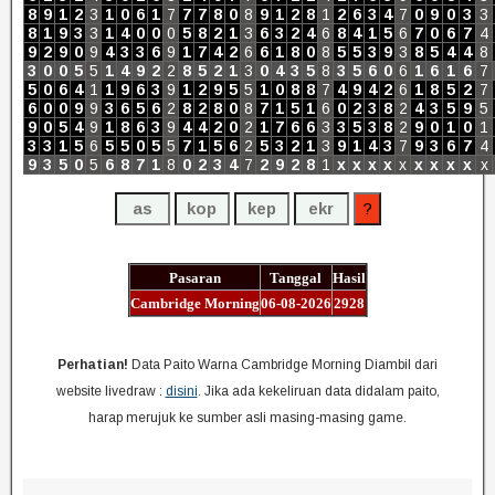
8
9
1
2
3
1
0
6
1
7
7
7
8
0
8
9
1
2
8
1
2
6
3
4
7
0
9
0
3
3
8
1
9
3
3
1
4
0
0
0
5
8
2
1
3
6
3
2
4
6
8
4
1
5
6
7
0
6
7
4
9
2
9
0
9
4
3
3
6
9
1
7
4
2
6
6
1
8
0
8
5
5
3
9
3
8
5
4
4
8
3
0
0
5
5
1
4
9
2
2
8
5
2
1
3
0
4
3
5
8
3
5
6
0
6
1
6
1
6
7
5
0
6
4
1
1
9
6
3
9
1
2
9
5
5
1
0
8
8
7
4
9
4
2
6
1
8
5
2
7
6
0
0
9
9
3
6
5
6
2
8
2
8
0
8
7
1
5
1
6
0
2
3
8
2
4
3
5
9
5
9
0
5
4
9
1
8
6
3
9
4
4
2
0
2
1
7
6
6
3
3
5
3
8
2
9
0
1
0
1
3
3
1
5
6
5
5
0
5
5
7
1
5
6
2
5
3
2
1
3
9
1
4
3
7
9
3
6
7
4
9
3
5
0
5
6
8
7
1
8
0
2
3
4
7
2
9
2
8
1
x
x
x
x
x
x
x
x
x
x
Pasaran
Tanggal
Hasil
Cambridge Morning
06-08-2026
2928
Perhatian!
Data Paito Warna Cambridge Morning Diambil dari
website livedraw :
disini
. Jika ada kekeliruan data didalam paito,
harap merujuk ke sumber asli masing-masing game.