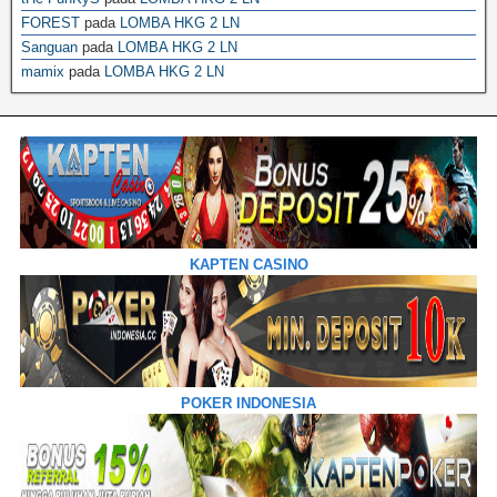
FOREST
pada
LOMBA HKG 2 LN
Sanguan
pada
LOMBA HKG 2 LN
mamix
pada
LOMBA HKG 2 LN
KAPTEN CASINO
POKER INDONESIA