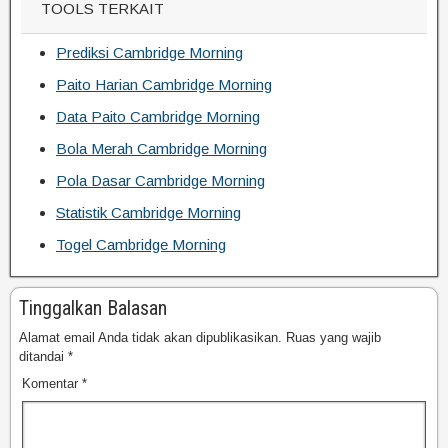
TOOLS TERKAIT
Prediksi Cambridge Morning
Paito Harian Cambridge Morning
Data Paito Cambridge Morning
Bola Merah Cambridge Morning
Pola Dasar Cambridge Morning
Statistik Cambridge Morning
Togel Cambridge Morning
Tinggalkan Balasan
Alamat email Anda tidak akan dipublikasikan.
Ruas yang wajib
ditandai
*
Komentar
*