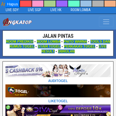
AngkaTop Aplikasi Togel
Hapus
LIVE SDY
LIVE SGP
LIVE HK
ROOM LOMBA
JALAN PINTAS
ROOM PREDIKSI
•
ROOM LOMBA
•
PAITO WARNA
•
TOOLS DAN
RUMUS TOGEL
•
SYAIR TOGEL
•
PERKAKAS TOGEL
•
LIVE
RESULT
•
OBROLAN
AUDITOGEL
LIKETOGEL