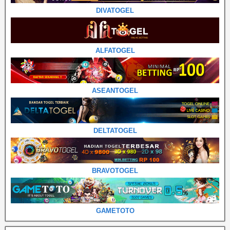
DIVATOGEL
ALFATOGEL
ASEANTOGEL
DELTATOGEL
BRAVOTOGEL
GAMETOTO