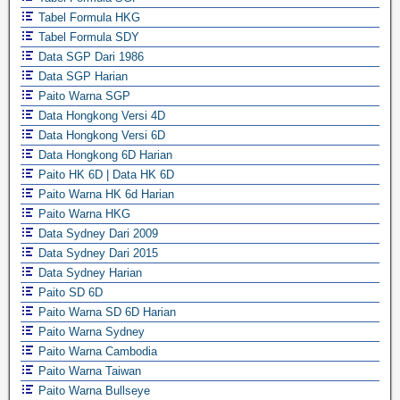
Tabel Formula HKG
Tabel Formula SDY
Data SGP Dari 1986
Data SGP Harian
Paito Warna SGP
Data Hongkong Versi 4D
Data Hongkong Versi 6D
Data Hongkong 6D Harian
Paito HK 6D | Data HK 6D
Paito Warna HK 6d Harian
Paito Warna HKG
Data Sydney Dari 2009
Data Sydney Dari 2015
Data Sydney Harian
Paito SD 6D
Paito Warna SD 6D Harian
Paito Warna Sydney
Paito Warna Cambodia
Paito Warna Taiwan
Paito Warna Bullseye