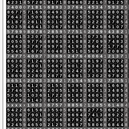
4
2
3
1
4
5
7
2
8
1
9
1
7
1
8
0
9
6
6
3
2
2
1
6
7
9
1
2
5
7
2
4
0
0
0
7
1
8
1
9
6
8
9
3
3
3
7
6
4
1
4
5
3
4
7
5
9
3
2
5
8
6
7
7
5
7
1
6
9
6
0
4
9
3
3
2
0
3
0
3
5
6
2
3
5
8
8
0
6
6
7
6
4
3
7
1
5
0
9
9
6
0
6
6
3
2
6
2
5
7
5
3
9
0
9
6
2
8
2
1
6
1
8
7
6
2
8
1
1
2
6
3
1
6
7
6
2
8
7
6
0
2
2
3
5
3
7
8
5
4
6
0
3
5
8
4
6
4
1
5
3
0
6
7
4
5
6
1
0
1
2
4
2
6
8
5
1
0
7
7
5
7
9
9
9
8
0
7
8
6
2
8
5
9
5
7
7
5
1
6
2
3
0
9
9
4
3
8
2
1
4
8
4
1
5
3
3
0
7
7
3
6
0
0
0
4
6
6
1
7
0
7
3
5
8
4
5
6
3
9
8
0
5
0
5
9
7
7
6
4
8
8
6
3
9
3
1
0
8
8
2
7
0
9
9
7
4
8
3
2
2
4
6
3
9
3
7
6
7
4
9
9
7
9
7
4
1
9
3
3
9
6
4
7
2
1
7
7
6
4
5
5
4
5
9
1
6
7
0
7
6
0
4
8
3
1
5
1
0
1
5
6
0
7
7
2
0
8
6
5
7
4
7
7
5
4
0
0
7
7
3
0
6
9
6
2
4
7
6
4
6
0
6
4
1
2
1
3
7
1
8
6
3
8
2
7
1
2
4
6
9
9
3
0
3
1
0
8
9
8
6
1
9
7
7
6
0
0
2
2
1
5
2
9
2
8
8
0
1
1
5
6
6
7
4
9
0
1
2
3
8
3
8
3
2
1
9
4
9
4
8
7
4
4
8
6
2
4
9
4
7
8
3
9
3
5
2
4
2
6
7
1
5
3
8
4
0
9
0
9
1
8
6
9
6
2
2
8
0
8
2
8
7
7
5
4
9
9
1
1
3
2
0
2
2
9
7
8
2
1
8
6
5
1
6
2
3
0
3
3
3
6
8
2
1
7
1
5
4
9
5
3
8
2
1
7
2
5
5
1
8
1
1
5
6
4
1
2
9
2
0
1
5
5
1
9
3
9
5
5
2
5
0
6
6
1
6
6
9
6
2
7
4
6
1
5
1
6
9
6
2
0
0
5
5
1
9
3
9
3
9
5
2
1
3
3
4
8
5
4
5
3
6
5
2
1
0
3
6
9
1
7
2
2
4
9
1
8
3
2
4
6
0
1
1
9
8
8
6
5
1
0
6
5
2
9
1
4
3
7
8
0
5
3
8
5
5
9
5
5
2
9
3
9
3
4
0
5
8
4
x
x
x
x
x
1
9
0
3
3
6
7
5
7
3
8
8
5
6
2
1
2
0
5
5
6
1
4
0
4
5
4
2
2
4
6
1
5
8
4
3
5
5
0
5
8
6
9
6
6
2
7
7
5
3
6
9
2
0
2
2
5
3
8
2
7
9
0
1
1
8
5
3
2
5
9
6
9
4
4
7
4
1
3
4
8
9
2
2
4
9
3
9
6
6
5
9
3
8
2
0
3
6
6
3
8
7
9
2
2
4
1
8
0
8
7
3
3
0
3
9
2
4
5
9
4
6
5
0
5
2
1
2
5
7
6
6
9
7
7
5
8
0
6
6
6
8
4
4
8