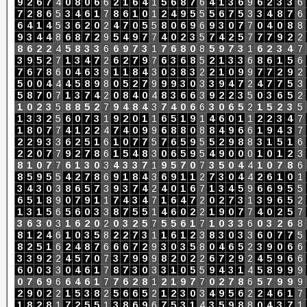
9
2
6
7
4
0
8
0
6
6
2
1
6
4
1
5
6
8
7
6
4
1
3
6
9
6
2
3
3
6
7
2
8
6
5
3
4
6
1
7
8
6
1
0
1
2
4
9
5
5
5
6
7
5
3
3
4
8
7
6
6
4
1
4
5
3
6
2
0
2
4
7
0
5
5
8
0
6
9
6
9
3
0
7
7
0
4
0
8
8
9
3
4
4
8
6
8
7
2
9
5
4
9
7
7
4
0
2
3
5
7
4
2
5
7
7
7
9
2
2
8
6
2
2
4
5
8
3
3
6
6
9
7
3
1
7
6
8
0
8
5
9
7
3
1
6
2
3
4
7
3
9
5
2
7
1
3
4
7
2
6
2
7
9
7
6
3
6
8
5
2
1
3
3
6
8
6
1
5
6
7
6
7
8
6
0
4
6
3
9
1
1
8
4
3
0
3
8
3
2
2
1
0
9
9
7
7
2
9
2
5
0
0
4
4
4
5
8
9
8
0
5
2
7
9
9
9
3
0
3
3
9
4
7
2
4
7
7
5
3
5
8
7
0
7
1
3
7
4
2
0
8
4
0
4
8
3
6
6
3
9
2
2
3
5
0
3
6
5
2
1
0
2
3
5
8
8
5
2
7
9
4
8
4
3
7
4
0
6
6
3
0
6
5
2
1
5
2
3
5
1
3
3
2
5
6
0
7
3
1
9
2
0
1
1
6
5
1
9
1
4
6
0
1
1
2
2
3
4
7
1
8
0
7
7
4
1
2
2
4
7
4
0
9
9
6
8
8
0
8
8
4
9
6
6
1
9
4
3
7
2
2
9
3
3
6
2
5
1
6
1
0
7
7
5
7
6
5
9
5
5
2
9
8
8
3
1
5
1
6
2
2
0
7
7
9
2
7
8
6
1
5
4
8
3
0
6
5
9
5
4
9
0
0
0
1
0
1
2
3
8
1
0
7
7
6
1
3
0
3
4
3
3
7
1
9
5
7
0
7
3
5
0
4
4
1
0
7
8
6
8
5
9
5
5
4
2
7
8
6
9
1
8
4
3
6
9
1
1
2
7
3
0
4
4
2
6
1
0
1
3
4
3
0
3
8
6
5
7
3
9
3
7
4
2
4
0
1
6
7
1
3
4
5
9
6
6
9
5
5
6
5
1
8
9
0
7
9
1
1
7
4
3
4
7
1
6
4
7
2
0
2
7
3
1
3
9
6
5
2
1
3
1
5
6
5
6
0
3
3
8
7
5
5
1
4
6
0
2
2
1
9
0
7
7
4
0
2
5
7
3
6
3
0
3
1
6
2
0
2
0
3
2
5
7
5
5
6
1
7
1
0
3
3
6
0
3
2
6
8
8
1
2
4
6
1
0
3
5
8
2
2
7
3
1
1
6
1
2
3
8
3
0
3
3
6
0
7
7
5
8
2
5
1
6
2
4
8
7
6
6
6
7
2
9
3
0
3
5
8
0
4
6
5
2
3
9
0
6
6
3
3
9
2
2
4
5
7
0
7
3
7
9
9
9
8
2
0
2
2
6
7
2
9
2
4
5
9
6
6
6
0
0
3
3
0
4
6
1
7
8
7
3
0
3
3
1
0
5
5
9
4
3
1
4
5
8
9
9
9
0
7
6
9
6
6
4
6
1
7
7
6
2
8
1
2
1
9
7
7
0
2
7
8
6
5
7
9
9
9
2
9
0
2
2
1
5
3
8
2
5
6
6
5
2
1
2
3
0
3
4
9
5
6
2
2
4
6
1
7
1
8
2
8
1
7
2
5
5
1
3
8
6
9
6
7
5
3
1
4
3
5
9
8
8
0
4
3
7
1