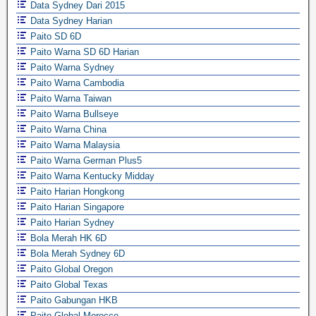
Data Sydney Dari 2015
Data Sydney Harian
Paito SD 6D
Paito Warna SD 6D Harian
Paito Warna Sydney
Paito Warna Cambodia
Paito Warna Taiwan
Paito Warna Bullseye
Paito Warna China
Paito Warna Malaysia
Paito Warna German Plus5
Paito Warna Kentucky Midday
Paito Harian Hongkong
Paito Harian Singapore
Paito Harian Sydney
Bola Merah HK 6D
Bola Merah Sydney 6D
Paito Global Oregon
Paito Global Texas
Paito Gabungan HKB
Paito Global Morocco