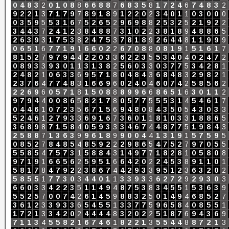
0
4
8
3
2
0
1
0
8
8
6
6
8
8
7
6
8
3
5
8
1
7
2
4
6
7
4
8
3
2
9
2
2
1
3
7
1
7
9
7
8
9
1
8
9
1
2
2
0
2
3
4
0
1
1
0
3
0
0
0
0
3
5
9
5
5
3
1
6
7
5
2
6
5
2
9
6
9
8
8
2
5
3
2
5
2
1
9
2
2
3
4
4
3
7
2
4
1
2
3
8
4
8
8
7
3
1
0
2
2
3
8
1
8
9
4
8
8
6
5
2
6
3
9
3
1
7
5
3
8
2
4
7
5
3
7
8
1
8
9
2
6
4
4
8
1
1
9
9
9
0
6
5
1
6
7
7
1
9
1
6
6
0
2
2
6
7
0
8
8
0
8
1
9
1
5
1
6
1
7
8
1
5
2
7
9
7
9
4
4
2
2
0
3
3
6
2
2
3
5
5
3
4
0
4
0
2
4
7
2
0
8
9
3
3
9
3
0
1
1
3
1
3
8
2
5
6
0
3
3
0
3
7
7
5
3
4
2
8
1
2
4
8
2
1
0
6
3
3
6
9
5
7
1
8
0
4
8
4
3
6
8
4
8
3
2
9
8
2
1
2
3
7
6
4
7
7
4
8
3
1
6
6
9
6
0
2
4
0
4
6
0
7
4
2
5
8
5
6
2
2
2
6
9
6
0
5
7
1
8
1
5
0
8
8
8
9
9
6
6
8
6
5
1
6
3
0
1
1
2
9
7
9
4
4
0
0
8
6
5
8
2
1
7
8
0
5
7
7
5
5
5
3
1
4
5
4
6
1
7
0
4
4
6
1
0
7
2
3
5
6
7
1
5
6
9
4
8
0
8
4
3
5
0
5
4
3
0
3
3
5
2
4
6
1
2
7
9
3
3
6
9
1
6
7
3
6
0
1
1
8
1
0
3
3
1
8
8
6
5
3
6
8
9
8
7
1
5
8
4
0
5
9
3
3
3
4
6
7
4
4
8
7
7
5
1
9
8
4
3
2
5
8
8
7
1
3
6
3
9
9
6
1
8
9
9
0
0
4
4
1
3
1
9
1
5
7
5
9
5
0
8
5
2
7
8
4
8
5
4
8
5
9
2
2
2
9
8
6
5
4
7
5
2
7
9
7
0
5
5
5
5
8
5
4
7
5
7
3
1
5
8
8
4
3
1
4
9
7
7
1
8
2
8
1
0
5
8
0
8
9
7
1
9
1
6
6
5
6
2
5
9
5
1
6
6
4
2
0
2
2
4
5
3
8
9
1
1
0
1
5
8
1
7
8
4
7
9
2
2
3
8
6
7
4
4
2
9
3
3
9
5
1
2
3
6
3
2
0
2
5
8
5
5
1
7
7
3
0
3
4
4
0
1
1
3
3
9
3
3
6
2
7
2
9
2
9
3
0
3
6
6
0
3
3
4
2
2
3
5
1
1
4
9
4
8
7
5
3
8
3
4
5
5
1
5
3
6
3
9
5
5
2
5
7
0
0
7
4
2
6
1
4
5
9
8
8
3
2
5
0
1
4
9
4
6
8
5
2
7
3
6
1
2
3
3
9
3
3
6
5
4
5
5
1
3
3
7
7
5
9
6
5
8
4
0
8
5
5
1
1
7
2
1
3
3
4
2
0
2
4
4
4
4
8
3
2
0
2
2
5
1
8
7
6
9
4
3
6
9
7
1
1
3
4
5
5
8
2
1
6
7
4
6
1
8
2
2
1
3
5
5
4
4
8
8
7
2
1
3