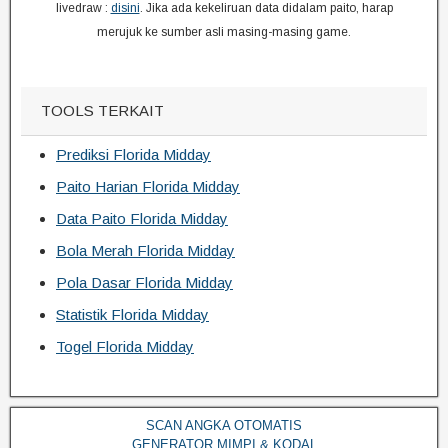
livedraw :
disini
. Jika ada kekeliruan data didalam paito, harap
merujuk ke sumber asli masing-masing game.
TOOLS TERKAIT
Prediksi Florida Midday
Paito Harian Florida Midday
Data Paito Florida Midday
Bola Merah Florida Midday
Pola Dasar Florida Midday
Statistik Florida Midday
Togel Florida Midday
SCAN ANGKA OTOMATIS
GENERATOR MIMPI & KODAL