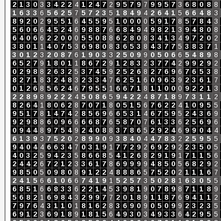
2
1
3
0
3
3
4
2
2
4
1
2
4
7
2
9
5
7
9
7
9
9
5
7
3
6
8
0
8
8
1
6
3
3
6
5
6
2
5
7
5
7
2
3
5
1
8
4
9
4
2
6
4
1
5
6
6
4
8
3
8
9
2
0
2
9
5
5
1
6
4
5
5
9
5
1
0
0
0
0
5
9
1
7
8
5
7
8
4
3
5
6
0
6
6
4
5
2
4
6
9
8
8
7
6
6
8
4
9
4
9
8
2
1
3
9
4
8
0
8
6
4
0
6
6
2
2
0
0
0
5
5
0
8
8
6
2
8
0
8
3
4
1
3
4
9
7
2
0
2
3
8
0
1
1
4
0
7
5
3
6
9
8
0
8
3
6
5
3
8
4
3
7
7
5
3
8
3
7
1
3
0
1
2
3
2
0
8
7
6
1
9
0
3
3
2
5
0
9
9
0
5
0
6
6
5
4
8
9
8
6
5
2
7
9
1
8
0
1
1
8
6
7
2
9
1
2
8
3
2
3
7
7
4
2
9
9
2
9
2
0
2
9
8
8
2
6
3
2
5
3
7
4
5
9
2
5
2
6
8
2
7
6
9
6
7
6
5
3
8
8
2
7
1
8
3
2
4
8
3
2
3
3
4
7
6
2
5
1
6
0
9
6
3
9
2
3
6
1
7
0
1
2
6
8
5
6
2
4
6
7
9
5
5
1
6
6
7
1
8
1
1
0
0
0
9
2
2
1
3
2
2
8
9
8
9
2
2
2
4
5
0
8
6
5
9
4
2
2
4
8
7
1
8
9
7
3
1
1
2
8
2
6
4
1
8
0
6
2
8
7
0
7
1
8
0
5
1
5
6
7
6
2
2
4
1
0
9
5
5
9
5
1
7
8
1
4
7
4
2
8
5
6
9
6
6
5
3
1
4
6
7
5
9
5
2
4
3
6
9
9
2
9
8
8
6
0
9
6
6
6
6
8
7
6
5
8
7
0
7
6
1
3
3
6
2
5
6
9
6
0
9
4
4
8
9
7
5
4
9
2
4
0
8
8
3
7
8
6
5
2
9
2
4
6
9
9
0
4
4
6
1
3
9
3
7
5
2
0
2
8
9
9
0
9
3
8
4
0
4
4
7
8
3
2
2
5
9
5
5
9
4
0
4
4
6
6
3
4
7
0
3
1
9
1
7
7
2
9
2
6
9
2
9
2
2
3
5
0
5
4
0
3
2
5
9
4
2
3
5
8
6
6
8
5
4
1
2
6
8
2
9
1
9
1
7
1
1
5
6
2
4
4
2
6
7
2
1
2
3
3
6
1
7
8
6
9
9
9
9
4
8
5
0
5
6
8
2
9
2
9
8
5
0
5
0
9
8
0
8
9
1
2
2
4
8
8
8
6
5
7
5
2
0
2
1
1
1
6
7
2
4
1
5
6
6
1
0
6
6
7
4
1
9
1
5
2
5
7
3
5
0
2
8
1
6
3
0
5
5
6
8
5
1
6
6
8
3
3
6
2
2
1
4
5
3
9
8
1
9
0
7
8
9
8
7
1
1
8
9
5
6
8
2
1
6
9
8
4
3
2
9
9
7
7
2
0
1
8
9
1
1
8
7
6
9
4
1
1
2
7
9
7
6
4
3
1
1
0
1
8
1
6
2
8
3
6
9
0
9
0
5
0
9
9
2
3
2
3
5
6
9
1
2
3
6
9
1
8
9
1
8
1
5
6
4
9
3
0
3
4
9
3
3
6
4
2
9
5
5