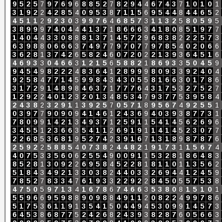
9
5
2
5
7
9
7
6
9
6
8
8
5
2
7
8
2
9
4
4
6
7
4
3
7
1
0
1
0
1
3
1
9
2
2
4
2
8
5
4
0
9
5
3
8
7
1
1
5
6
9
5
4
4
8
4
4
6
5
2
4
5
1
1
2
9
2
3
0
3
9
9
7
6
4
6
8
5
7
3
1
1
3
2
5
8
0
5
9
5
3
8
9
9
9
7
4
0
4
4
4
1
3
7
1
8
6
6
6
3
4
1
8
0
8
5
1
9
7
7
1
4
0
4
4
3
3
0
8
8
8
1
3
7
1
4
5
7
2
9
6
8
3
8
2
2
2
5
7
3
6
3
9
8
8
0
6
6
6
3
7
4
9
7
7
9
7
0
7
7
9
7
8
5
4
0
2
0
6
6
3
6
2
8
1
3
7
4
2
6
5
8
2
4
6
0
7
2
0
2
2
1
3
9
3
6
4
5
1
6
4
6
9
3
3
0
4
6
6
3
1
2
1
5
6
5
8
8
2
1
8
6
9
3
3
5
0
4
5
9
9
4
5
4
9
8
2
2
2
4
8
3
6
4
1
2
8
9
9
9
8
0
9
3
3
9
2
4
0
4
9
2
5
8
4
7
7
1
4
5
9
9
8
4
3
4
3
0
5
5
8
1
6
6
3
0
1
7
8
6
3
1
7
2
9
1
4
8
9
8
4
6
3
7
1
7
7
7
6
4
3
1
7
5
3
2
7
5
2
7
1
2
9
2
2
4
0
1
2
3
2
0
1
3
4
8
5
3
4
7
9
3
7
7
5
3
9
5
8
4
2
4
3
8
2
3
2
9
1
1
3
9
2
5
7
0
5
7
1
8
9
5
6
7
4
9
2
5
5
1
0
3
9
7
7
9
0
9
0
9
4
1
4
6
1
2
4
3
6
9
4
0
3
9
3
8
7
7
3
1
7
8
0
9
9
1
4
2
1
3
4
9
3
7
1
2
5
9
1
1
5
4
1
4
5
6
2
6
9
6
3
4
5
5
1
2
3
6
6
3
5
4
1
1
2
6
9
1
9
1
1
4
1
4
5
2
3
0
7
7
2
2
6
8
5
3
6
8
1
9
5
2
7
4
2
3
9
1
6
7
1
3
1
8
9
8
7
8
7
6
2
5
9
2
2
5
8
8
5
4
0
7
3
8
2
4
4
8
2
1
9
1
7
3
1
1
5
6
7
4
4
0
7
5
3
3
5
6
0
6
2
5
5
4
9
0
0
9
1
1
5
3
2
8
1
8
6
4
8
3
8
5
2
8
1
3
0
9
2
2
6
9
5
8
4
5
2
2
8
1
8
1
1
0
1
1
3
5
6
2
5
1
8
4
3
4
9
2
1
3
3
0
3
8
2
4
4
0
3
3
2
6
9
4
4
1
2
4
5
9
7
8
5
2
7
8
3
3
4
7
6
1
9
3
3
2
2
9
2
2
8
4
5
0
5
5
7
5
3
8
4
7
5
0
5
9
7
1
3
4
1
6
7
8
6
7
4
6
6
3
5
3
8
0
8
1
5
1
0
1
5
5
9
6
6
9
5
9
8
8
9
0
9
8
8
4
9
1
1
2
0
8
2
2
4
9
9
7
8
6
5
1
7
5
3
6
1
1
9
1
3
5
4
1
5
0
4
4
9
4
5
3
0
9
9
1
4
5
7
3
6
4
5
3
8
6
8
7
7
5
2
4
2
6
8
2
4
3
9
3
8
2
8
7
6
0
5
6
6
3