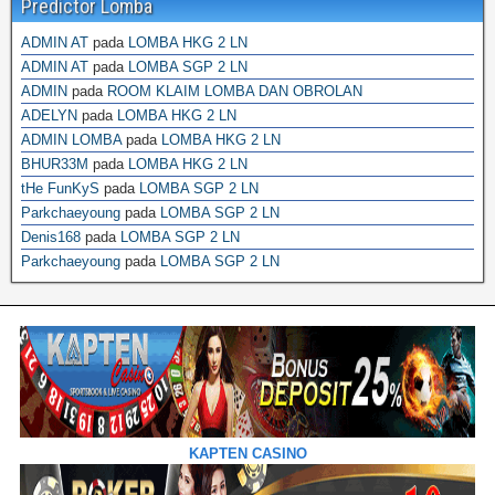
Predictor Lomba
ADMIN AT
pada
LOMBA HKG 2 LN
ADMIN AT
pada
LOMBA SGP 2 LN
ADMIN
pada
ROOM KLAIM LOMBA DAN OBROLAN
ADELYN
pada
LOMBA HKG 2 LN
ADMIN LOMBA
pada
LOMBA HKG 2 LN
BHUR33M
pada
LOMBA HKG 2 LN
tHe FunKyS
pada
LOMBA SGP 2 LN
Parkchaeyoung
pada
LOMBA SGP 2 LN
Denis168
pada
LOMBA SGP 2 LN
Parkchaeyoung
pada
LOMBA SGP 2 LN
KAPTEN CASINO