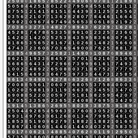
2
5
0
0
0
1
8
6
5
2
8
5
2
2
4
4
9
0
6
6
0
7
0
1
1
2
1
8
9
8
5
0
5
8
4
4
2
5
1
6
0
1
2
0
2
7
9
5
8
4
5
5
1
0
1
2
3
1
1
2
8
7
5
5
1
2
1
4
1
5
8
1
5
1
6
4
4
3
9
3
3
1
2
5
7
2
5
5
6
2
0
3
5
6
2
2
1
0
7
7
1
3
6
2
8
2
8
0
7
7
8
4
4
6
1
1
6
6
4
1
3
9
8
2
1
0
9
6
7
4
9
7
4
9
4
5
6
5
3
8
0
6
1
8
9
2
1
9
2
2
7
0
3
6
9
3
2
7
1
8
4
8
2
7
9
8
9
4
3
7
6
2
2
9
2
1
6
2
8
1
4
5
2
8
1
7
4
7
8
6
5
3
3
5
8
9
6
1
0
1
2
3
2
5
7
2
3
6
0
6
1
4
2
0
2
1
4
2
0
2
5
2
5
3
8
4
3
5
9
5
8
3
6
6
3
0
7
6
1
7
8
1
8
6
5
3
5
6
5
2
8
1
6
7
4
1
0
2
6
8
1
4
8
2
1
5
6
6
0
6
4
7
4
3
7
2
3
6
0
6
7
0
3
6
9
4
9
0
0
0
7
6
2
5
7
8
8
1
7
8
3
3
8
5
4
9
6
5
7
3
2
5
8
2
1
1
4
9
0
9
1
0
8
7
6
8
9
4
6
1
8
6
2
1
3
1
9
3
3
6
8
4
5
7
3
5
7
0
1
1
6
2
1
6
7
3
1
0
9
9
5
6
8
6
5
6
4
3
1
4
7
2
9
6
6
7
3
9
9
9
6
1
6
1
7
7
4
9
3
3
1
0
0
2
2
4
8
9
2
2
6
5
0
8
8
0
3
7
1
8
6
7
5
2
7
7
7
7
9
7
6
4
1
5
6
4
6
9
3
3
6
4
7
5
3
9
7
3
3
6
4
4
7
3
1
2
5
8
5
4
8
6
1
3
4
9
4
9
0
9
4
2
7
8
6
6
3
2
6
8
7
1
2
6
8
8
6
3
3
6
7
0
0
8
8
5
5
6
1
7
0
6
0
7
7
6
8
0
5
5
3
7
5
8
4
0
0
0
1
1
1
0
2
0
2
5
8
8
1
9
3
1
1
9
1
6
6
3
8
2
3
4
5
5
1
3
4
7
0
7
6
9
0
8
8
5
2
2
0
2
0
5
9
7
7
5
1
8
1
9
8
2
5
9
5
4
2
0
7
7
4
7
0
5
5
3
3
5
9
5
2
3
6
5
2
2
4
0
8
8
7
6
9
5
5
3
4
2
9
2
1
9
1
4
5
1
3
8
6
5
2
6
9
5
5
8
0
3
9
3
3
8
7
5
3
9
1
8
9
8
2
5
0
4
4
9
2
8
5
4
5
9
6
3
9
3
7
6
0
6
3
0
5
2
7
7
6
3
0
3
9
9
3
1
4
9
7
6
3
9
6
1
2
6
8
0
1
3
4
7
7
9
9
5
5
4
8
1
6
7
1
8
5
3
8
5
1
9
0
9
6
2
7
9
7
1
8
8
2
1
1
8
8
2
1
0
1
6
9
6
3
8
6
7
4
1
0
6
0
6
1
4
4
0
4
1
4
4
0
4
0
3
2
9
2
5
8
3
5
8
8
0
1
7
8
0
6
2
1
3
4
8
8
5
4
0
7
6
2
8
0
1
1
9
1
2
9
5
0
5
5
7
3
5
8
3
8
6
0
6
8
8
6
6
3
0
5
1
9
1
1
0
2
8
1
1
0
2
8
1