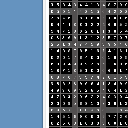
3
5
8
4
3
4
4
1
3
4
8
7
9
0
0
5
0
1
1
4
2
1
5
6
4
2
0
2
7
6
4
6
1
8
1
8
4
3
3
0
1
6
9
4
4
4
8
8
1
2
2
4
6
0
5
2
9
4
7
1
8
0
2
0
1
1
3
8
5
4
0
3
3
6
9
1
3
1
2
3
5
7
0
7
2
5
1
3
4
7
4
5
9
5
9
5
4
6
1
4
8
8
7
8
5
1
6
7
4
1
6
1
6
2
6
1
7
8
4
6
0
6
1
0
0
8
6
0
9
4
4
9
9
7
6
4
1
6
0
6
1
8
7
1
8
5
1
0
0
0
6
9
1
4
0
9
7
0
7
3
5
7
4
2
8
1
6
9
3
8
6
2
8
9
6
6
4
1
8
4
9
9
4
9
3
6
9
3
2
8
5
4
6
4
1
3
4
7
8
3
2
9
6
2
2
4
0
3
0
4
2
0
6
8
5
8
9
1
6
7
3
8
1
3
8
9
5
2
7
1
0
2
6
8
1
1
8
4
1
4
5
1
6
9
0
9
0
9
7
7
2
6
0
2
6
6
3
1
0
3
0
3
8
0
1
8