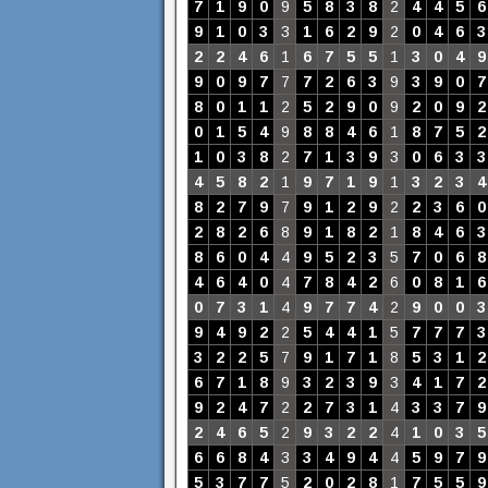
7
1
9
0
9
5
8
3
8
2
4
4
5
6
9
1
0
3
3
1
6
2
9
2
0
4
6
3
2
2
4
6
1
6
7
5
5
1
3
0
4
9
9
0
9
7
7
7
2
6
3
9
3
9
0
7
8
0
1
1
2
5
2
9
0
9
2
0
9
2
0
1
5
4
9
8
8
4
6
1
8
7
5
2
1
0
3
8
2
7
1
3
9
3
0
6
3
3
4
5
8
2
1
9
7
1
9
1
3
2
3
4
8
2
7
9
7
9
1
2
9
2
2
3
6
0
2
8
2
6
8
9
1
8
2
1
8
4
6
3
8
6
0
4
4
9
5
2
3
5
7
0
6
8
4
6
4
0
4
7
8
4
2
6
0
8
1
6
0
7
3
1
4
9
7
7
4
2
9
0
0
3
9
4
9
2
2
5
4
4
1
5
7
7
7
3
3
2
2
5
7
9
1
7
1
8
5
3
1
2
6
7
1
8
9
3
2
3
9
3
4
1
7
2
9
2
4
7
2
2
7
3
1
4
3
3
7
9
2
4
6
5
2
9
3
2
2
4
1
0
3
5
6
6
8
4
3
3
4
9
4
4
5
9
7
9
5
3
7
7
5
2
0
2
8
1
7
5
5
9