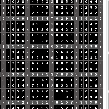
8
2
0
2
8
1
4
6
9
3
3
5
8
5
2
7
3
0
0
4
4
2
2
8
9
4
4
4
4
4
3
7
0
2
3
6
9
5
2
8
5
4
1
5
9
4
4
8
2
6
6
8
5
6
4
8
0
8
6
4
3
2
5
8
4
6
0
9
9
3
2
3
4
7
6
2
9
1
1
3
8
1
1
2
8
3
5
1
8
9
9
3
8
4
3
8
0
2
1
3
4
7
4
2
6
7
2
6
9
4
4
1
8
3
6
9
0
4
2
7
9
9
6
4
7
2
4
7
3
8
3
2
1
5
2
1
3
6
0
6
4
1
3
0
1
0
1
3
0
6
9
6
6
9
9
2
8
1
3
7
5
5
1
4
0
4
7
2
1
3
5
7
1
8
9
6
2
4
6
5
1
8
3
2
2
0
9
0
9
1
6
3
4
3
7
2
0
0
7
7
5
6
9
2
2
1
4
2
4
6
7
2
1
5
3
8
3
9
8
7
6
1
5
6
6
3
4
3
8
3
2
8
4
7
7
8
6
9
7
9
4
4
6
6
2
8
1
3
0
7
4
2
3
0
8
6
9
6
1
1
0
1
1
3
4
4
1
5
2
4
6
3
9
5
5
3
3
4
7
6
9
7
5
3
7
0
8
6
5
2
4
9
5
5
6
3
6
2
4
6
9
0
4
5
9
2
8
3
1
4
4
4
6
7
4
4
5
0
4
4
8
7
2
7
4
2
5
2
2
3
5
9
4
1
9
1
8
1
2
5
7
3
1
4
7
0
7
6
9
4
3
7
8
0
2
6
8
6
4
0
4
2
6
8
5
6
5
2
1
1
0
7
7
5
3
9
4
4
7
9
1
7
2
9
3
3
6
1
7
8
1
0
7
7
3
9
3
9
3
7
7
4
9
4
4
2
2
3
2
5
1
5
2
8
1
4
0
1
6
7