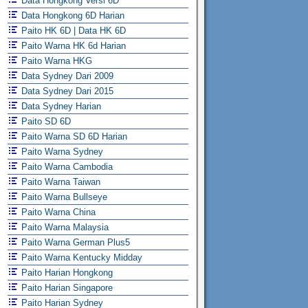
Data Hongkong Versi 6D
Data Hongkong 6D Harian
Paito HK 6D | Data HK 6D
Paito Warna HK 6d Harian
Paito Warna HKG
Data Sydney Dari 2009
Data Sydney Dari 2015
Data Sydney Harian
Paito SD 6D
Paito Warna SD 6D Harian
Paito Warna Sydney
Paito Warna Cambodia
Paito Warna Taiwan
Paito Warna Bullseye
Paito Warna China
Paito Warna Malaysia
Paito Warna German Plus5
Paito Warna Kentucky Midday
Paito Harian Hongkong
Paito Harian Singapore
Paito Harian Sydney