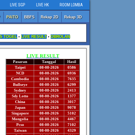
LIVE SGP
LIVE HK
ROOM LOMBA
P
PAITO
BBFS
Rekap 2D
Rekap 3D
S TOGEL
•
LIVE RESULT
•
OBROLAN