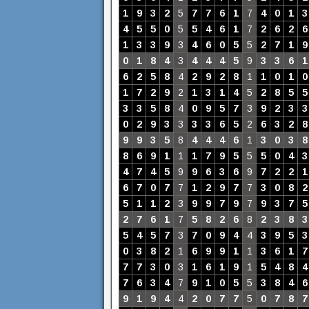
1
9
3
2
5
7
7
6
1
7
4
0
1
3
4
5
5
0
5
5
4
6
1
7
2
6
2
6
1
3
3
9
3
4
6
0
5
5
2
7
1
9
0
1
8
4
3
4
4
4
5
9
3
3
6
1
6
2
5
8
4
2
9
2
8
1
1
0
1
0
1
7
2
9
2
1
3
1
4
5
2
8
5
5
3
3
5
8
4
0
9
5
7
3
9
2
3
3
0
2
9
3
3
3
3
6
5
2
6
3
2
8
9
9
3
5
8
4
4
4
6
1
3
0
3
8
8
6
9
1
1
1
7
9
5
5
5
0
4
3
4
7
4
5
9
9
6
3
6
9
7
2
2
1
6
7
0
7
7
1
2
9
7
7
3
0
8
2
5
1
1
2
3
9
9
7
9
7
9
3
7
5
2
7
6
1
7
5
8
2
6
8
2
3
8
3
5
4
5
7
3
7
0
9
4
4
3
9
5
3
0
3
8
2
1
6
9
9
1
1
3
6
1
7
7
7
3
0
3
1
6
1
9
1
5
4
8
4
7
6
3
4
7
9
1
0
5
5
3
8
4
6
9
1
9
4
4
2
0
7
7
5
0
7
8
7