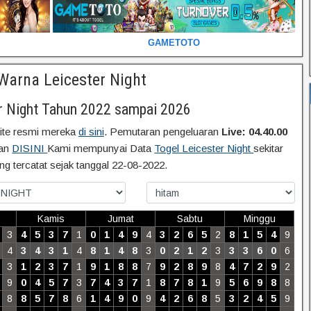
GAMETOTO
Warna Leicester Night
er Night Tahun 2022 sampai 2026
bsite resmi mereka
di sini
. Pemutaran pengeluaran
Live: 04.40.00
ian
DISINI
Kami mempunyai Data
Togel Leicester Night
sekitar
ng tercatat sejak tanggal 22-08-2022.
Kamis
Jumat
Sabtu
Minggu
3
4
5
3
7
1
0
1
4
9
4
3
2
6
5
2
8
1
5
4
9
4
3
4
3
1
4
8
1
4
8
3
0
2
1
2
3
3
3
6
0
6
3
1
2
3
7
1
9
1
8
8
7
9
2
8
9
8
4
7
2
9
2
9
0
4
5
7
3
7
4
3
7
1
8
7
8
1
9
5
6
9
8
8
8
8
5
7
8
6
1
4
9
0
9
4
2
6
8
5
3
2
4
5
9