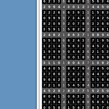
6
2
3
3
6
4
8
2
8
1
5
6
3
4
2
9
9
4
4
3
0
1
2
3
4
4
5
0
2
2
2
6
8
6
3
9
1
1
1
5
8
3
0
9
9
9
9
7
3
4
4
8
7
4
2
5
8
2
0
9
9
2
0
7
8
6
3
2
6
6
3
5
9
1
1
5
8
2
9
2
2
6
8
1
2
4
8
2
1
8
6
3
7
1
8
8
9
4
5
5
6
9
6
6
2
4
3
7
7
1
9
5
1
2
1
4
5
9
6
3
3
6
4
5
2
1
1
9
9
9
9
0
4
4
2
6
2
1
5
3
8
2
9
3
3
0
0
1
8
9
5
0
6
9
3
1
1
0
1
8
0
4
3
7
1
0
8
2
4
4
0
5
5
8
4
7
6
4
2
4
5
0
3
7
8
0
8
2
8
2
3
5
4
4
9
0
9
6
6
2
8
3
4
2
8
1
5
5
6
4
7
2
1
0
1
5
4
5
8
4
1
3
6
3
4
5
2
9
2
8
3
7
7
5
5
2
5
0
8
0
4
1
5
0
6
3
2
5
4
2
8
5
8
2
9
4
4
1
1
0
8
8
5
8
6
1
0
0
5
8
4
1
5
4
3
7
8
5
7
0