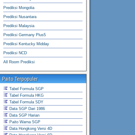
Prediksi Mongolia
Prediksi Nusantara
Prediksi Malaysia
Prediksi Germany Plus5
Prediksi Kentucky Midday
Prediksi NCD
All Room Prediksi
Paito Terpopuler
Tabel Formula SGP
Tabel Formula HKG
Tabel Formula SDY
Data SGP Dari 1986
Data SGP Harian
Paito Warna SGP
Data Hongkong Versi 4D