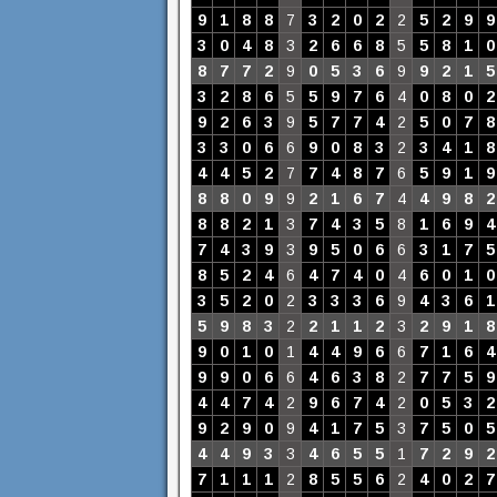
9
1
8
8
7
3
2
0
2
2
5
2
9
9
3
0
4
8
3
2
6
6
8
5
5
8
1
0
8
7
7
2
9
0
5
3
6
9
9
2
1
5
3
2
8
6
5
5
9
7
6
4
0
8
0
2
9
2
6
3
9
5
7
7
4
2
5
0
7
8
3
3
0
6
6
9
0
8
3
2
3
4
1
8
4
4
5
2
7
7
4
8
7
6
5
9
1
9
8
8
0
9
9
2
1
6
7
4
4
9
8
2
8
8
2
1
3
7
4
3
5
8
1
6
9
4
7
4
3
9
3
9
5
0
6
6
3
1
7
5
8
5
2
4
6
4
7
4
0
4
6
0
1
0
3
5
2
0
2
3
3
3
6
9
4
3
6
1
5
9
8
3
2
2
1
1
2
3
2
9
1
8
9
0
1
0
1
4
4
9
6
6
7
1
6
4
9
9
0
6
6
4
6
3
8
2
7
7
5
9
4
4
7
4
2
9
6
7
4
2
0
5
3
2
9
2
9
0
9
4
1
7
5
3
7
5
0
5
4
4
9
3
3
4
6
5
5
1
7
2
9
2
7
1
1
1
2
8
5
5
6
2
4
0
2
7