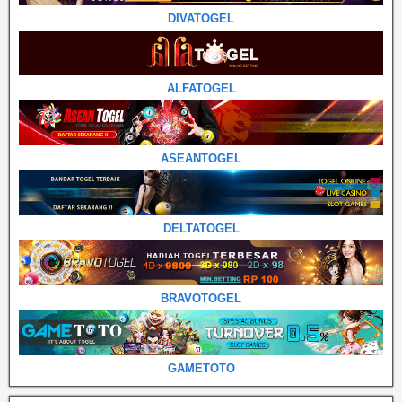
DIVATOGEL
ALFATOGEL
ASEANTOGEL
DELTATOGEL
BRAVOTOGEL
GAMETOTO