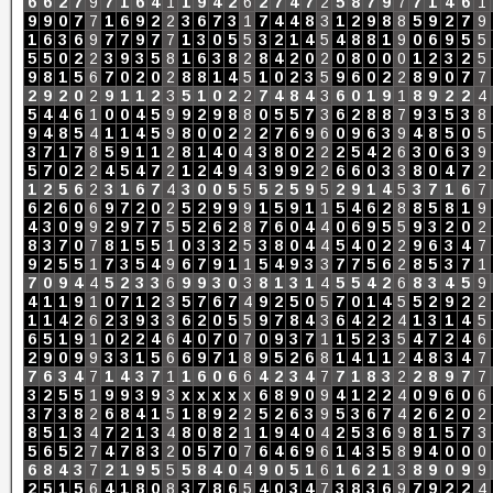
6
6
2
7
9
7
1
6
4
1
1
9
4
2
6
2
7
4
7
2
5
8
7
9
7
7
1
4
6
1
9
9
0
7
7
1
6
9
2
2
3
6
7
3
1
7
4
4
8
3
1
2
9
8
8
5
9
2
7
9
1
6
3
6
9
7
7
9
7
7
1
3
0
5
5
3
2
1
4
5
4
8
8
1
9
0
6
9
5
5
5
5
0
2
2
3
9
3
5
8
1
6
3
8
2
8
4
2
0
2
0
8
0
0
0
1
2
3
2
5
9
8
1
5
6
7
0
2
0
2
8
8
1
4
5
1
0
2
3
5
9
6
0
2
2
8
9
0
7
7
2
9
2
0
2
9
1
1
2
3
5
1
0
2
2
7
4
8
4
3
6
0
1
9
1
8
9
2
2
4
5
4
4
6
1
0
0
4
5
9
9
2
9
8
8
0
5
5
7
3
6
2
8
8
7
9
3
5
3
8
9
4
8
5
4
1
1
4
5
9
8
0
0
2
2
2
7
6
9
6
0
9
6
3
9
4
8
5
0
5
3
7
1
7
8
5
9
1
1
2
8
1
4
0
4
3
8
0
2
2
2
5
4
2
6
3
0
6
3
9
5
7
0
2
2
4
5
4
7
2
1
2
4
9
4
3
9
9
2
2
6
6
0
3
3
8
0
4
7
2
1
2
5
6
2
3
1
6
7
4
3
0
0
5
5
5
2
5
9
5
2
9
1
4
5
3
7
1
6
7
6
2
6
0
6
9
7
2
0
2
5
2
9
9
9
1
5
9
1
1
5
4
6
2
8
8
5
8
1
9
4
3
0
9
9
2
9
7
7
5
5
2
6
2
8
7
6
0
4
4
0
6
9
5
5
9
3
2
0
2
8
3
7
0
7
8
1
5
5
1
0
3
3
2
5
3
8
0
4
4
5
4
0
2
2
9
6
3
4
7
9
2
5
5
1
7
3
5
4
9
6
7
9
1
1
5
4
9
3
3
7
7
5
6
2
8
5
3
7
1
7
0
9
4
4
5
2
3
3
6
9
9
3
0
3
8
1
3
1
4
5
5
4
2
6
8
3
4
5
9
4
1
1
9
1
0
7
1
2
3
5
7
6
7
4
9
2
5
0
5
7
0
1
4
5
5
2
9
2
2
1
1
4
2
6
2
3
9
3
3
6
2
0
5
5
9
7
8
4
3
6
4
2
2
4
1
3
1
4
5
6
5
1
9
1
0
2
2
4
6
4
0
7
0
7
0
9
3
7
1
1
5
2
3
5
4
7
2
4
6
2
9
0
9
9
3
3
1
5
6
6
9
7
1
8
9
5
2
6
8
1
4
1
1
2
4
8
3
4
7
7
6
3
4
7
1
4
3
7
1
1
6
0
6
6
4
2
3
4
7
7
1
8
3
2
2
8
9
7
7
3
2
5
5
1
9
9
3
9
3
x
x
x
x
x
6
8
9
0
9
4
1
2
2
4
0
9
6
0
6
3
7
3
8
2
6
8
4
1
5
1
8
9
2
2
5
2
6
3
9
5
3
6
7
4
2
6
2
0
2
8
5
1
3
4
7
2
1
3
4
8
0
8
2
1
1
9
4
0
4
2
5
3
6
9
8
1
5
7
3
5
6
5
2
7
4
7
8
3
2
0
5
7
0
7
6
4
6
9
6
1
4
3
5
8
9
4
0
0
0
6
8
4
3
7
2
1
9
5
5
5
8
4
0
4
9
0
5
1
6
1
6
2
1
3
8
9
0
9
9
2
5
1
5
6
4
1
8
0
8
3
7
8
6
5
4
0
3
4
7
3
8
3
6
9
7
9
2
2
4