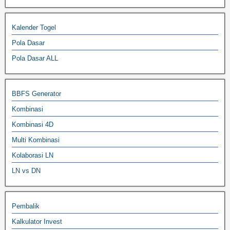
Kalender Togel
Pola Dasar
Pola Dasar ALL
BBFS Generator
Kombinasi
Kombinasi 4D
Multi Kombinasi
Kolaborasi LN
LN vs DN
Pembalik
Kalkulator Invest