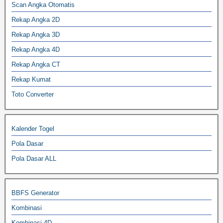
Scan Angka Otomatis
Rekap Angka 2D
Rekap Angka 3D
Rekap Angka 4D
Rekap Angka CT
Rekap Kumat
Toto Converter
Kalender Togel
Pola Dasar
Pola Dasar ALL
BBFS Generator
Kombinasi
Kombinasi 4D