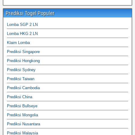
Prediksi Togel Populer
Lomba SGP 2 LN
Lomba HKG 2 LN
Klaim Lomba
Prediksi Singapore
Prediksi Hongkong
Prediksi Sydney
Prediksi Taiwan
Prediksi Cambodia
Prediksi China
Prediksi Bullseye
Prediksi Mongolia
Prediksi Nusantara
Prediksi Malaysia