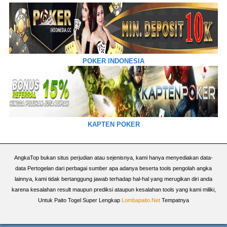
POKER INDONESIA
KAPTEN POKER
AngkaTop bukan situs perjudian atau sejenisnya, kami hanya menyediakan data-
data Pertogelan dari perbagai sumber apa adanya beserta tools pengolah angka
lainnya, kami tidak bertanggung jawab terhadap hal-hal yang merugikan diri anda
karena kesalahan result maupun prediksi ataupun kesalahan tools yang kami miliki,
Untuk Paito Togel Super Lengkap
Lombapaito.Net
Tempatnya