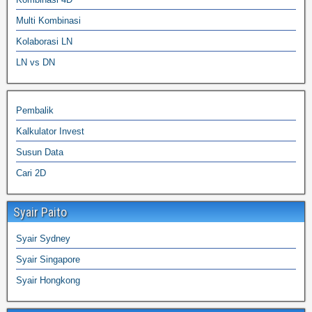
Multi Kombinasi
Kolaborasi LN
LN vs DN
Pembalik
Kalkulator Invest
Susun Data
Cari 2D
Syair Paito
Syair Sydney
Syair Singapore
Syair Hongkong