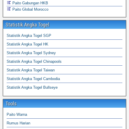
Paito Gabungan HKB
Paito Global Morocco
Statistik Angka Togel
Statistik Angka Togel SGP
Statistik Angka Togel HK
Statistik Angka Togel Sydney
Statistik Angka Togel Chinapools
Statistik Angka Togel Taiwan
Statistik Angka Togel Cambodia
Statistik Angka Togel Bullseye
Tools
Paito Warna
Rumus Harian