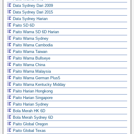
Data Sydney Dari 2009
Data Sydney Dari 2015
Data Sydney Harian
Paito SD 6D
Paito Warna SD 6D Harian
Paito Warna Sydney
Paito Warna Cambodia
Paito Warna Taiwan
Paito Warna Bullseye
Paito Warna China
Paito Warna Malaysia
Paito Warna German Plus5
Paito Warna Kentucky Midday
Paito Harian Hongkong
Paito Harian Singapore
Paito Harian Sydney
Bola Merah HK 6D
Bola Merah Sydney 6D
Paito Global Oregon
Paito Global Texas