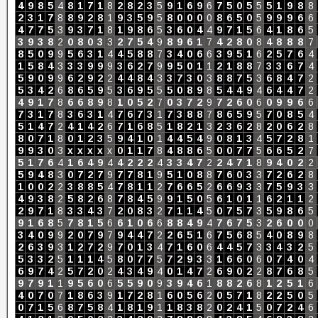
4
9
8
5
4
8
1
7
1
8
2
8
2
3
5
9
1
6
9
6
7
5
0
5
5
5
1
9
8
8
2
3
1
7
8
8
9
2
8
1
9
3
5
9
5
8
0
0
0
0
8
6
5
0
5
9
9
9
6
6
4
7
7
5
3
9
3
7
1
8
1
9
8
6
5
3
6
0
4
4
9
7
1
5
6
4
1
8
6
5
3
9
3
8
2
0
8
0
3
3
2
7
5
4
9
8
9
6
1
7
4
2
8
0
8
4
8
8
8
7
8
5
0
9
9
5
6
3
1
4
4
5
8
8
7
3
4
0
6
6
3
9
5
1
6
2
5
7
6
4
1
5
8
4
3
3
3
9
9
9
3
6
2
7
9
9
5
0
1
1
2
1
8
8
7
3
3
6
7
4
5
9
0
9
9
6
2
9
2
2
4
4
8
4
3
3
7
3
0
3
8
8
7
5
3
6
8
4
7
2
5
3
4
2
6
8
6
5
9
5
3
6
9
5
5
5
0
8
9
8
5
4
4
9
4
6
4
4
7
2
4
9
1
7
8
6
6
8
9
8
1
0
5
2
7
0
3
7
2
9
7
2
6
0
6
0
9
9
6
6
7
3
1
7
8
3
6
3
1
4
7
6
7
3
1
7
3
8
8
7
8
6
5
9
5
7
0
8
5
4
5
1
4
7
2
4
1
4
2
6
7
1
6
8
5
1
8
2
1
3
2
3
6
2
8
2
0
6
2
8
8
0
7
1
8
0
1
2
3
5
9
4
1
0
1
4
4
5
4
9
0
8
1
3
4
5
7
2
8
1
9
9
3
0
3
x
x
x
x
x
0
1
1
7
8
4
8
8
6
5
0
0
7
7
5
6
6
5
2
7
5
1
7
6
4
1
6
4
9
4
4
2
2
2
4
3
3
4
7
2
2
4
7
1
8
9
4
0
2
2
5
9
4
8
3
0
7
2
7
9
7
7
8
1
9
5
1
0
8
8
7
6
0
3
3
7
2
6
2
8
1
0
0
2
2
3
8
8
5
4
7
8
1
1
2
7
6
6
5
2
6
6
9
3
3
7
5
9
3
3
4
9
3
8
2
5
8
2
6
8
7
8
4
5
9
9
1
5
0
5
6
1
0
1
1
6
2
1
1
2
2
9
7
1
8
3
3
4
3
7
2
0
8
3
2
7
1
1
4
5
0
7
5
7
3
5
9
8
6
5
9
1
6
8
5
7
8
1
5
6
6
1
0
6
6
8
8
4
9
4
7
6
7
5
3
2
6
0
0
0
3
4
0
9
9
2
0
7
9
7
9
4
4
7
2
2
6
5
1
6
7
5
6
8
5
4
0
8
9
8
2
6
3
9
3
1
2
7
2
9
7
0
1
3
4
7
1
6
0
6
4
4
5
7
3
3
4
3
2
5
5
3
3
2
5
1
1
1
4
5
8
0
7
7
5
7
2
9
3
3
1
6
6
0
6
0
7
4
0
4
6
9
7
4
2
5
7
2
0
2
4
3
4
9
4
0
1
4
7
2
6
9
0
2
2
8
7
6
8
5
9
7
9
1
1
9
5
6
0
6
5
5
9
0
9
3
9
4
6
1
8
8
2
6
8
1
2
5
1
6
4
0
7
0
7
1
8
6
3
9
1
7
2
8
1
6
0
5
6
2
0
5
7
1
8
2
2
5
0
5
0
7
1
5
6
8
7
5
8
4
1
8
1
9
1
1
8
3
8
2
0
2
4
1
5
0
7
2
4
6