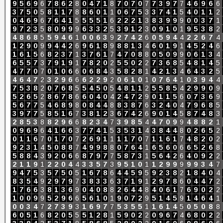
9
5
6
9
6
7
8
6
2
8
0
4
7
1
8
7
0
7
0
7
7
3
9
7
7
4
6
9
6
6
3
7
5
0
5
8
1
1
7
8
8
6
0
1
1
0
6
7
5
3
3
7
4
1
5
4
0
1
1
2
0
4
6
9
6
7
6
4
1
5
5
5
5
1
6
2
2
2
1
3
8
3
9
9
9
0
0
3
7
1
9
7
2
3
5
8
0
9
9
9
6
3
3
2
5
3
9
1
2
3
0
9
1
0
1
9
5
3
8
2
4
8
6
8
5
5
9
4
6
1
0
0
6
3
9
2
7
4
2
6
0
5
9
4
4
2
2
6
7
4
1
2
9
0
9
9
4
4
2
6
9
6
1
8
9
8
8
1
3
4
6
0
1
9
1
4
5
2
4
6
1
6
1
5
6
8
2
3
7
1
3
7
6
1
7
4
7
0
8
8
0
5
0
9
9
0
6
1
3
4
6
5
5
7
3
7
9
1
9
1
7
8
2
0
2
5
5
0
2
2
7
3
6
8
5
4
8
1
4
5
4
7
7
0
7
0
1
0
6
6
0
6
8
4
3
5
8
2
8
1
4
2
1
3
4
6
4
3
2
5
4
6
4
7
2
3
2
9
6
6
6
2
2
9
2
0
6
1
0
1
0
7
6
4
1
0
3
9
4
4
7
5
3
8
2
0
7
6
8
5
5
4
5
0
5
4
8
1
1
2
5
5
8
5
4
2
9
9
0
9
5
2
6
5
2
8
6
7
8
6
6
0
4
0
4
2
4
7
2
9
0
1
1
5
6
0
7
3
6
9
5
6
7
7
5
4
6
8
9
8
0
8
4
4
8
8
3
8
7
6
3
2
4
0
4
7
9
6
8
5
3
9
7
7
5
8
5
1
6
7
3
8
1
2
3
6
7
4
2
6
9
0
1
4
5
8
7
4
8
3
2
8
5
3
8
8
2
9
6
6
8
2
3
4
7
3
9
8
5
4
4
7
0
9
9
4
8
8
2
1
0
9
6
9
6
4
1
6
6
3
7
7
4
1
5
3
5
3
1
4
3
8
4
4
8
0
2
6
5
2
0
1
1
6
7
0
1
7
0
7
2
6
9
1
1
1
1
7
0
7
1
1
6
1
7
4
8
2
0
2
9
2
3
1
4
5
0
8
8
7
4
9
9
8
8
0
7
6
4
1
6
5
6
0
6
6
5
2
6
8
5
8
8
4
3
9
2
0
6
6
8
7
9
7
7
5
8
7
3
1
5
6
4
2
6
4
0
9
2
2
2
1
1
9
1
2
2
0
4
4
3
3
5
7
3
9
5
1
0
1
1
2
9
9
9
9
9
3
4
7
9
4
7
5
3
5
7
5
0
5
1
6
7
8
6
4
4
5
9
5
9
2
3
8
2
1
8
4
0
4
8
3
5
4
9
2
9
7
9
7
3
8
3
3
6
3
7
1
9
1
2
9
7
8
6
0
4
4
7
2
1
7
6
6
3
8
1
3
6
9
0
4
0
8
8
2
6
4
4
8
4
0
6
1
7
6
9
0
2
2
1
0
0
9
9
5
2
9
6
6
5
6
1
0
1
9
0
7
2
9
5
1
4
5
9
1
4
6
4
1
0
0
3
4
7
2
7
3
9
3
1
6
9
7
7
5
3
5
5
1
1
6
1
4
5
0
5
0
8
8
6
0
5
1
6
8
2
0
5
5
5
1
2
8
1
5
9
0
2
2
0
9
6
7
4
6
8
0
2
2