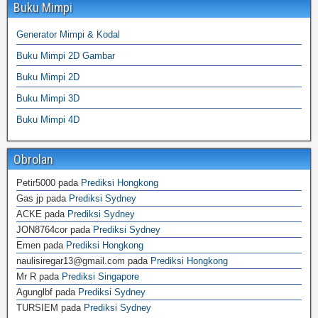
Buku Mimpi
Generator Mimpi & Kodal
Buku Mimpi 2D Gambar
Buku Mimpi 2D
Buku Mimpi 3D
Buku Mimpi 4D
Obrolan
Petir5000
pada
Prediksi Hongkong
Gas jp
pada
Prediksi Sydney
ACKE
pada
Prediksi Sydney
JON8764cor
pada
Prediksi Sydney
Emen
pada
Prediksi Hongkong
naulisiregar13@gmail.com
pada
Prediksi Hongkong
Mr R
pada
Prediksi Singapore
Agunglbf
pada
Prediksi Sydney
TURSIEM
pada
Prediksi Sydney