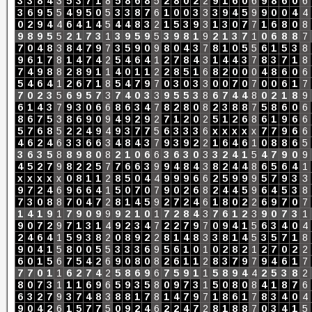
3
3
8
4
3
5
3
7
1
8
5
8
6
8
5
2
8
0
2
2
9
1
6
0
6
9
8
6
0
6
3
6
9
5
5
4
9
5
0
5
3
3
8
7
6
1
0
0
3
3
3
9
4
5
9
9
0
0
4
4
0
2
9
4
4
6
4
1
4
5
4
4
8
3
2
1
5
3
9
3
1
3
0
7
7
1
6
8
0
8
9
8
9
5
5
2
1
7
3
1
3
9
5
9
5
3
9
8
1
9
2
1
3
7
1
0
6
8
8
7
7
0
4
8
3
8
4
7
9
7
3
5
9
0
9
8
0
4
3
7
8
1
0
5
5
6
1
5
3
8
9
6
1
7
8
1
4
7
4
2
5
4
6
4
1
2
7
8
4
3
1
4
4
3
7
8
3
7
1
8
7
4
9
8
8
2
8
9
1
1
4
0
1
1
2
2
8
5
1
6
8
2
0
0
0
4
8
6
0
6
5
4
6
4
1
2
6
7
1
8
5
4
7
9
7
0
3
0
3
3
0
0
7
0
7
0
0
6
1
7
7
0
2
3
5
6
9
5
7
3
7
4
0
3
3
9
5
5
3
8
6
7
4
4
8
0
2
1
8
9
6
1
4
3
7
9
3
0
6
6
8
6
3
4
7
8
2
8
0
8
2
3
8
8
7
5
8
6
0
6
8
6
7
5
3
8
6
9
0
9
4
9
2
9
2
7
1
2
0
2
5
1
2
6
8
6
1
9
6
6
5
7
6
8
5
2
2
4
9
4
9
3
7
7
5
6
3
3
3
6
x
x
x
x
x
7
7
9
6
6
4
6
2
4
6
3
3
6
6
3
4
8
4
3
7
9
3
9
2
2
1
6
4
6
1
0
8
8
6
5
3
6
3
5
8
8
9
8
0
8
2
1
0
6
6
3
6
3
0
3
3
2
4
1
5
4
7
9
0
9
4
5
2
7
9
8
2
2
5
7
7
6
6
3
9
9
4
8
4
3
8
2
4
4
8
6
5
6
4
1
x
x
x
x
x
0
8
1
1
2
8
5
0
4
4
9
9
9
6
6
2
5
9
9
9
5
7
9
3
3
9
7
2
4
6
9
6
6
4
1
5
0
7
0
7
9
0
2
6
8
2
4
4
5
9
6
4
5
3
8
7
3
0
8
8
7
0
4
7
2
8
1
4
5
9
2
7
2
4
6
1
8
0
2
2
6
9
7
0
7
1
4
1
9
1
7
9
0
9
9
9
2
1
0
1
7
2
8
4
3
7
6
1
2
3
9
0
7
3
1
9
0
7
2
9
7
1
3
1
4
9
2
3
4
7
2
2
7
9
7
0
9
4
1
5
6
3
4
0
4
2
4
6
4
1
5
9
3
8
2
0
8
9
2
2
8
1
4
8
3
3
8
1
4
5
3
5
7
1
8
9
0
4
1
5
8
0
0
5
5
3
3
3
6
9
5
6
1
0
1
0
2
8
2
1
2
7
0
2
2
6
0
1
5
6
7
5
4
2
6
9
0
8
0
8
2
6
1
1
2
8
3
7
9
7
9
4
6
1
7
7
7
0
1
1
6
2
7
4
2
5
8
6
9
6
7
5
9
1
1
5
8
9
4
4
2
5
3
8
2
8
0
7
3
1
1
1
6
9
6
5
9
3
5
8
0
9
7
3
1
5
0
8
0
8
4
1
8
7
6
6
3
2
7
9
3
7
4
8
3
8
8
1
7
8
1
4
7
9
7
1
8
6
1
7
8
3
4
0
4
9
0
4
2
6
1
5
7
7
5
0
9
2
4
6
2
2
4
7
2
8
1
8
8
7
0
3
4
1
5