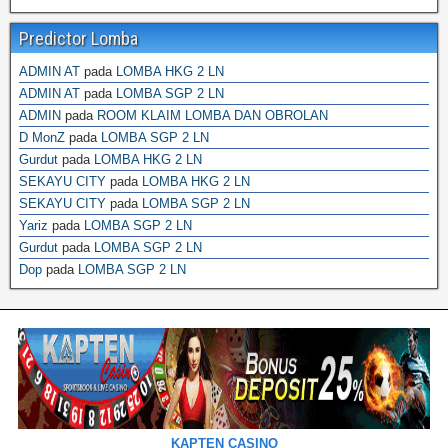
Predictor Lomba
ADMIN AT
pada
LOMBA HKG 2 LN
ADMIN AT
pada
LOMBA SGP 2 LN
ADMIN
pada
ROOM KLAIM LOMBA DAN OBROLAN
D MonZ
pada
LOMBA SGP 2 LN
Gurdut
pada
LOMBA HKG 2 LN
SEKAYU CITY
pada
LOMBA HKG 2 LN
SEKAYU CITY
pada
LOMBA SGP 2 LN
Yariz
pada
LOMBA SGP 2 LN
Gurdut
pada
LOMBA SGP 2 LN
Dop
pada
LOMBA SGP 2 LN
KAPTEN CASINO