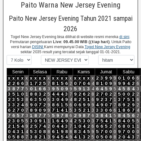
Paito Warna New Jersey Evening
Paito New Jersey Evening Tahun 2021 sampai
2026
Togel New Jersey Evening bisa dilihat di website resmi mereka
di sini
.
Pemutaran pengeluaran
Live: 09.45.00 WIB ((tiap hari)
. Untuk Paito
versi harian
DISINI
Kami mempunyai Data
Togel New Jersey Evening
sekitar 2035 result yang tercatat sejak tanggal 01-01-2021.
Senin
Selasa
Rabu
Kamis
Jumat
Sabtu
x
x
x
x
x
x
x
x
x
x
x
x
x
x
x
x
x
x
x
x
2
3
9
9
9
0
1
0
6
6
2
2
6
6
3
1
7
2
5
7
8
1
5
6
2
0
7
0
4
4
8
1
0
9
9
9
9
4
2
6
3
8
7
7
5
0
1
6
6
3
9
5
0
9
9
5
9
1
3
4
6
4
5
9
5
4
5
8
4
3
3
5
1
0
1
8
8
3
2
5
4
4
4
3
7
9
2
6
2
8
2
7
0
2
2
5
0
0
2
2
2
3
5
3
8
6
3
5
0
5
3
0
4
9
4
8
2
5
1
6
9
2
3
7
1
3
7
5
1
6
3
3
2
4
6
9
0
7
2
9
8
6
1
5
6
0
6
9
9
9
4
9
0
7
7
8
9
2
9
2
6
2
7
0
7
8
9
0
9
9
7
1
4
1
5
3
5
2
1
3
3
3
0
6
6
1
8
6
7
4
7
6
5
7
3
1
8
7
7
5
5
9
7
8
6
2
9
8
7
6
3
8
4
1
5
8
4
5
6
2
2
3
0
5
5
3
0
9
1
1
1
6
4
9
4
2
5
3
0
3
7
5
4
1
5
8
4
0
5
5
2
1
5
4
9
2
5
7
4
2
0
4
4
3
7
1
0
4
2
6
6
6
5
2
7
6
8
0
1
1
0
4
3
1
4
5
3
0
8
8
6
1
9
8
8
8
3
4
5
9
5
7
0
0
0
9
7
0
0
0
0
5
8
8
7
3
8
2
1
3
9
4
5
4
9
4
1
3
2
5
0
5
0
8
8
2
0
4
3
7