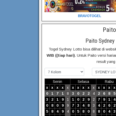
BRAVOTOGEL
Pait
Paito Sydney
Togel Sydney Lotto bisa dilihat di web
WIB ((tiap hari)
. Untuk Paito versi hari
result yang
Senin
Selasa
Rabu
x
x
x
x
x
x
x
x
x
x
x
x
x
x
0
1
7
1
8
3
0
2
2
4
2
6
8
5
3
2
1
9
1
1
0
2
9
2
7
9
1
4
0
8
0
9
9
7
3
4
8
3
4
2
6
2
5
8
4
9
4
0
5
8
0
8
8
0
4
3