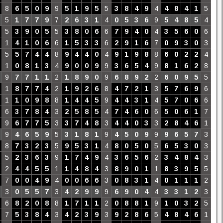
8
6
5
0
9
9
5
1
9
5
5
3
8
4
9
4
4
8
4
1
5
5
1
7
7
9
7
2
6
3
1
4
0
5
3
6
9
5
4
8
5
4
5
3
9
0
5
5
3
8
0
6
6
7
9
4
0
4
3
5
6
0
6
1
4
1
0
6
6
1
5
3
3
6
2
9
1
6
7
0
9
3
0
3
5
5
7
4
4
8
9
4
4
0
4
9
1
9
8
8
6
0
2
2
4
1
0
8
1
3
4
9
0
0
9
9
3
6
5
4
9
8
1
6
2
8
9
7
7
1
1
2
1
8
9
0
9
6
8
9
2
2
6
0
9
5
5
1
8
7
7
4
2
1
9
2
6
8
4
7
2
1
3
5
7
6
9
6
1
1
0
9
8
8
1
4
4
5
9
4
4
3
1
4
5
7
0
6
6
6
3
7
8
4
3
2
5
8
5
4
7
4
6
0
6
5
0
6
1
7
9
6
7
7
5
3
3
7
4
8
3
4
4
0
3
3
2
8
4
6
1
9
4
6
5
9
5
3
1
8
1
9
4
5
0
9
9
9
6
5
7
3
8
7
3
2
3
5
9
5
3
1
4
8
0
5
0
5
6
5
3
0
3
5
2
3
6
3
9
1
7
4
9
4
3
6
5
6
2
3
4
8
4
3
2
4
4
5
5
1
1
4
8
4
3
8
9
0
1
1
8
3
9
5
5
7
0
0
4
9
4
0
0
6
6
3
0
8
3
1
4
0
1
1
1
2
3
0
5
5
7
3
4
2
9
9
9
6
9
0
4
4
3
3
1
2
3
6
8
2
0
8
8
1
7
1
1
2
0
8
8
1
9
1
0
3
2
5
7
5
3
8
4
3
4
2
3
9
3
9
2
8
6
5
4
8
4
6
1