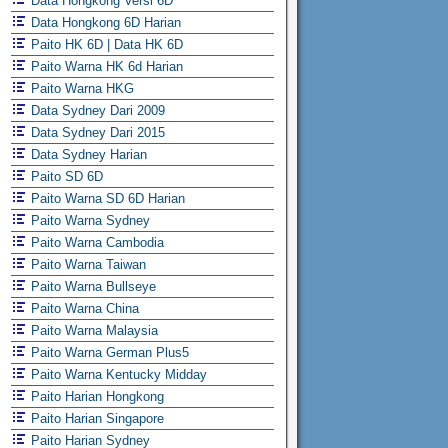
Data Hongkong Versi 6D
Data Hongkong 6D Harian
Paito HK 6D | Data HK 6D
Paito Warna HK 6d Harian
Paito Warna HKG
Data Sydney Dari 2009
Data Sydney Dari 2015
Data Sydney Harian
Paito SD 6D
Paito Warna SD 6D Harian
Paito Warna Sydney
Paito Warna Cambodia
Paito Warna Taiwan
Paito Warna Bullseye
Paito Warna China
Paito Warna Malaysia
Paito Warna German Plus5
Paito Warna Kentucky Midday
Paito Harian Hongkong
Paito Harian Singapore
Paito Harian Sydney