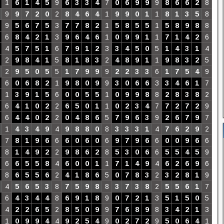
1
6
1
4
5
9
6
3
3
4
7
0
6
9
9
9
8
6
6
2
8
9
9
7
2
0
2
8
4
6
4
1
9
9
0
1
1
8
1
3
5
8
9
5
6
7
5
3
7
7
8
2
1
5
8
5
5
1
5
8
9
8
8
6
8
4
2
1
3
9
6
4
6
1
0
9
9
1
1
7
1
4
2
6
4
5
7
5
1
6
7
9
1
2
3
3
4
5
0
5
1
4
3
1
4
2
9
8
4
1
5
8
1
8
3
2
4
8
9
1
1
9
8
3
2
5
2
9
5
0
5
5
1
7
9
9
9
2
2
3
3
6
1
7
5
4
9
6
0
6
8
2
1
9
8
0
9
9
3
0
6
6
3
3
4
6
1
7
1
3
9
1
5
6
0
0
5
5
1
0
9
9
8
8
2
8
3
8
2
6
4
1
0
2
2
6
5
0
1
1
0
2
3
4
7
7
2
7
2
9
6
4
4
0
2
2
0
4
8
6
5
7
9
6
3
9
2
6
7
9
7
1
4
3
4
9
4
9
8
8
0
8
3
3
3
1
4
7
6
2
9
2
7
8
1
9
6
6
6
0
6
0
6
9
7
9
6
6
0
0
9
6
6
8
1
4
9
2
2
9
8
6
2
8
5
3
0
6
6
5
5
4
5
9
6
6
5
5
8
4
6
0
0
1
1
7
1
4
9
4
6
2
6
9
6
8
6
5
5
6
2
4
1
8
6
5
0
7
8
3
2
3
2
8
1
9
4
5
6
5
3
8
7
5
9
8
8
3
7
3
8
2
5
5
6
1
7
6
4
3
4
4
8
6
9
1
8
9
0
7
2
1
3
5
1
5
0
5
4
2
2
6
5
2
8
5
0
9
9
7
6
8
9
8
3
4
2
1
3
1
0
9
9
4
4
9
2
5
4
9
0
2
7
2
9
5
0
6
4
1