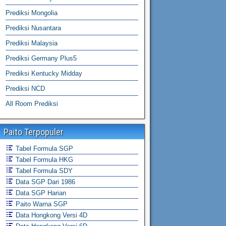
Prediksi Mongolia
Prediksi Nusantara
Prediksi Malaysia
Prediksi Germany Plus5
Prediksi Kentucky Midday
Prediksi NCD
All Room Prediksi
Paito Terpopuler
Tabel Formula SGP
Tabel Formula HKG
Tabel Formula SDY
Data SGP Dari 1986
Data SGP Harian
Paito Warna SGP
Data Hongkong Versi 4D