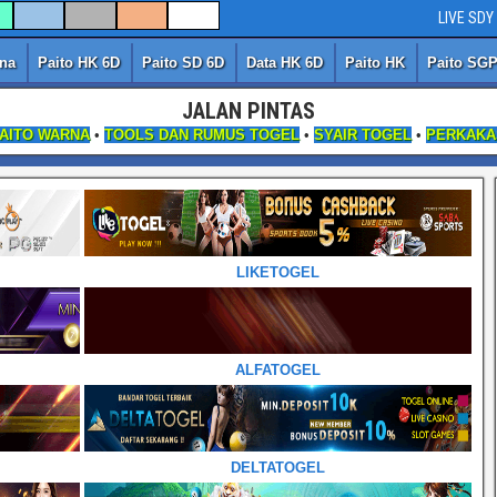
LIVE SDY
rna
Paito HK 6D
Paito SD 6D
Data HK 6D
Paito HK
Paito SG
JALAN PINTAS
AITO WARNA
•
TOOLS DAN RUMUS TOGEL
•
SYAIR TOGEL
•
PERKAKA
LIKETOGEL
ALFATOGEL
DELTATOGEL