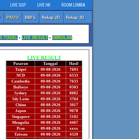
LIVE SGP
LIVE HK
ROOM LOMBA
P
PAITO
BBFS
Rekap 2D
Rekap 3D
S TOGEL
•
LIVE RESULT
•
OBROLAN