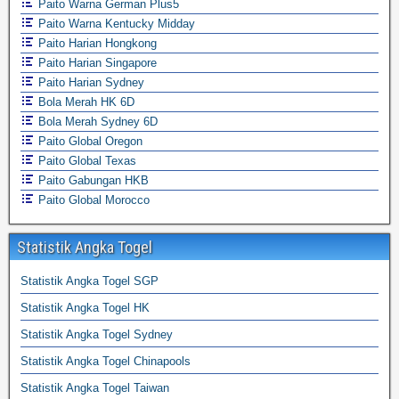
Paito Warna German Plus5
Paito Warna Kentucky Midday
Paito Harian Hongkong
Paito Harian Singapore
Paito Harian Sydney
Bola Merah HK 6D
Bola Merah Sydney 6D
Paito Global Oregon
Paito Global Texas
Paito Gabungan HKB
Paito Global Morocco
Statistik Angka Togel
Statistik Angka Togel SGP
Statistik Angka Togel HK
Statistik Angka Togel Sydney
Statistik Angka Togel Chinapools
Statistik Angka Togel Taiwan