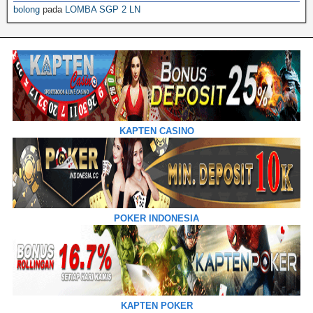
bolong
pada
LOMBA SGP 2 LN
KAPTEN CASINO
POKER INDONESIA
KAPTEN POKER