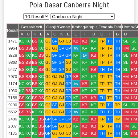
Pola Dasar Canberra Night
Besar/Kecil
Ganjil/Genap
Kmbng/Kmpis
Tengah/Tepi
Homo/Si
Result
A
C
K
E
A
C
K
E
D
T
B
D
T
B
D
T
1471
KC
KC
BS
KC
GJ
GP
GJ
GJ
KB
KB
KP
TP
TH
TH
SL
SL
9964
BS
BS
BS
KC
GJ
GJ
GP
GP
tw
KP
KP
TP
TP
TH
HM
SL
9228
BS
KC
KC
BS
GJ
GP
GP
GP
KP
tw
KB
TP
TP
TH
SL
HM
9863
BS
BS
BS
KC
GJ
GP
GP
GJ
KP
KP
KP
TP
TP
TH
SL
HM
5427
BS
KC
KC
BS
GJ
GP
GP
GJ
KP
KP
KB
TH
TH
TH
SL
HM
7970
BS
BS
BS
KC
GJ
GJ
GJ
GP
KB
KP
KP
TP
TP
TH
HM
HM
1174
KC
KC
BS
KC
GJ
GJ
GJ
GP
tw
KB
KP
TP
TP
TH
HM
HM
1930
KC
BS
KC
KC
GJ
GJ
GJ
GP
KB
KP
KP
TP
TP
TH
HM
HM
7158
BS
KC
BS
BS
GJ
GJ
GJ
GP
KP
KB
KB
TH
TP
TH
HM
HM
9290
BS
KC
BS
KC
GJ
GP
GJ
GP
KP
KB
KP
TP
TH
TP
SL
SL
5532
BS
BS
KC
KC
GJ
GJ
GJ
GP
tw
KP
KP
TH
TH
TH
HM
HM
2406
KC
KC
KC
BS
GP
GP
GP
GP
KB
KP
KB
TP
TH
TP
HM
HM
2037
KC
KC
KC
BS
GP
GP
GJ
GJ
KP
KB
KB
TP
TP
TH
HM
SL
4135
KC
KC
KC
BS
GP
GJ
GJ
GJ
KP
KB
KB
TH
TP
TH
SL
HM