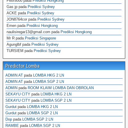
Petir5000
pada
Prediksi Hongkong
Gas jp
pada
Prediksi Sydney
ACKE
pada
Prediksi Sydney
JON8764cor
pada
Prediksi Sydney
Emen
pada
Prediksi Hongkong
naulisiregar13@gmail.com
pada
Prediksi Hongkong
Mr R
pada
Prediksi Singapore
Agunglbf
pada
Prediksi Sydney
TURSIEM
pada
Prediksi Sydney
Predictor Lomba
ADMIN AT
pada
LOMBA HKG 2 LN
ADMIN AT
pada
LOMBA SGP 2 LN
ADMIN
pada
ROOM KLAIM LOMBA DAN OBROLAN
SEKAYU CITY
pada
LOMBA HKG 2 LN
SEKAYU CITY
pada
LOMBA SGP 2 LN
Gurdut
pada
LOMBA HKG 2 LN
Gurdut
pada
LOMBA SGP 2 LN
Dop
pada
LOMBA SGP 2 LN
RAMBE
pada
LOMBA SGP 2 LN