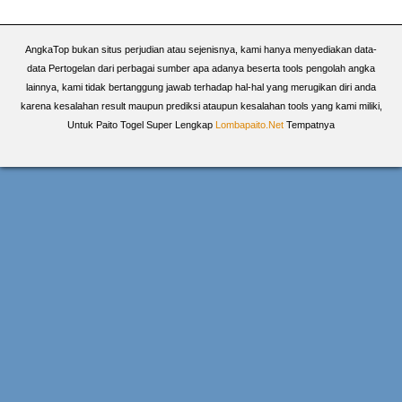
AngkaTop bukan situs perjudian atau sejenisnya, kami hanya menyediakan data-
data Pertogelan dari perbagai sumber apa adanya beserta tools pengolah angka
lainnya, kami tidak bertanggung jawab terhadap hal-hal yang merugikan diri anda
karena kesalahan result maupun prediksi ataupun kesalahan tools yang kami miliki,
Untuk Paito Togel Super Lengkap
Lombapaito.Net
Tempatnya