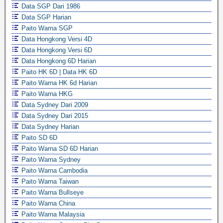
Data SGP Dari 1986
Data SGP Harian
Paito Warna SGP
Data Hongkong Versi 4D
Data Hongkong Versi 6D
Data Hongkong 6D Harian
Paito HK 6D | Data HK 6D
Paito Warna HK 6d Harian
Paito Warna HKG
Data Sydney Dari 2009
Data Sydney Dari 2015
Data Sydney Harian
Paito SD 6D
Paito Warna SD 6D Harian
Paito Warna Sydney
Paito Warna Cambodia
Paito Warna Taiwan
Paito Warna Bullseye
Paito Warna China
Paito Warna Malaysia