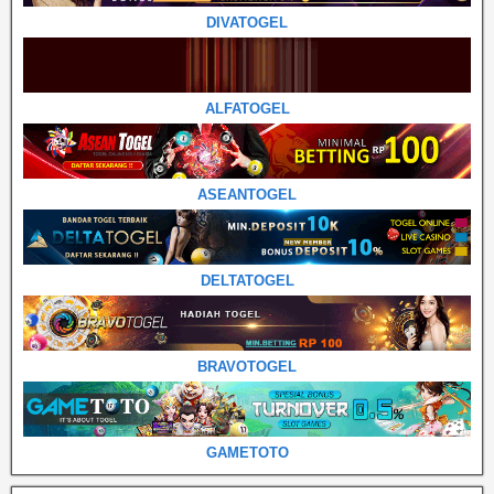
DIVATOGEL
ALFATOGEL
ASEANTOGEL
DELTATOGEL
BRAVOTOGEL
GAMETOTO