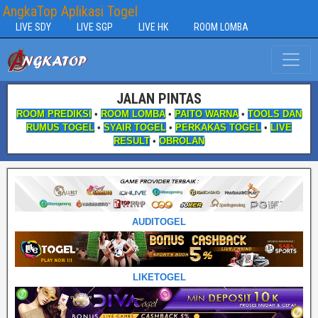
AngkaTop Aplikasi Togel
LIVE SDY
LIVE SGP
LIVE HK
ROOM LOMBA
JALAN PINTAS
ROOM PREDIKSI
•
ROOM LOMBA
•
PAITO WARNA
•
TOOLS DAN
RUMUS TOGEL
•
SYAIR TOGEL
•
PERKAKAS TOGEL
•
LIVE
RESULT
•
OBROLAN
AUDITOGEL
LIKETOGEL