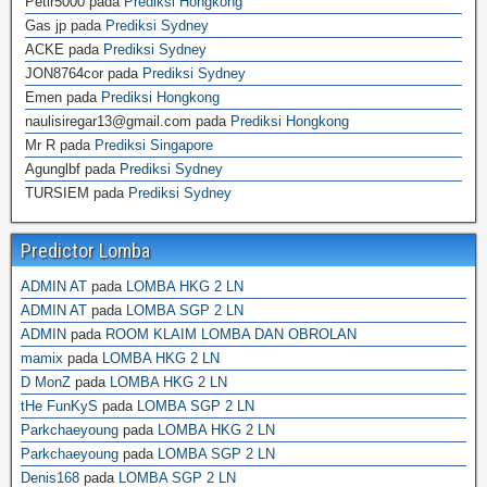
Petir5000
pada
Prediksi Hongkong
Gas jp
pada
Prediksi Sydney
ACKE
pada
Prediksi Sydney
JON8764cor
pada
Prediksi Sydney
Emen
pada
Prediksi Hongkong
naulisiregar13@gmail.com
pada
Prediksi Hongkong
Mr R
pada
Prediksi Singapore
Agunglbf
pada
Prediksi Sydney
TURSIEM
pada
Prediksi Sydney
Predictor Lomba
ADMIN AT
pada
LOMBA HKG 2 LN
ADMIN AT
pada
LOMBA SGP 2 LN
ADMIN
pada
ROOM KLAIM LOMBA DAN OBROLAN
mamix
pada
LOMBA HKG 2 LN
D MonZ
pada
LOMBA HKG 2 LN
tHe FunKyS
pada
LOMBA SGP 2 LN
Parkchaeyoung
pada
LOMBA HKG 2 LN
Parkchaeyoung
pada
LOMBA SGP 2 LN
Denis168
pada
LOMBA SGP 2 LN