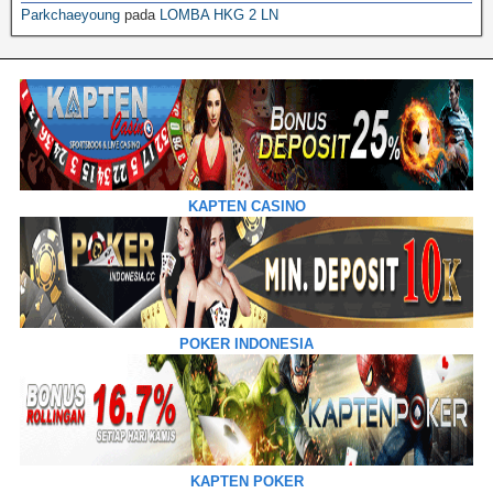
Parkchaeyoung
pada
LOMBA HKG 2 LN
KAPTEN CASINO
POKER INDONESIA
KAPTEN POKER