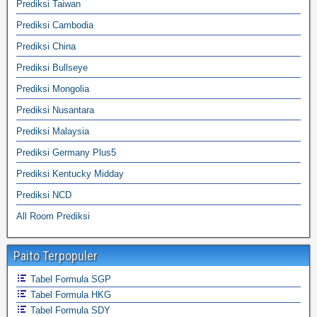
Prediksi Taiwan
Prediksi Cambodia
Prediksi China
Prediksi Bullseye
Prediksi Mongolia
Prediksi Nusantara
Prediksi Malaysia
Prediksi Germany Plus5
Prediksi Kentucky Midday
Prediksi NCD
All Room Prediksi
Paito Terpopuler
Tabel Formula SGP
Tabel Formula HKG
Tabel Formula SDY