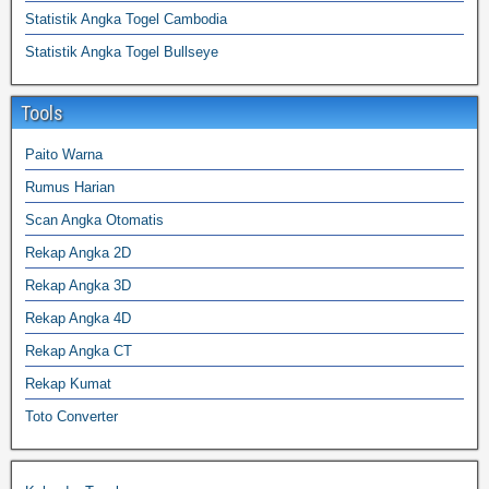
Statistik Angka Togel Cambodia
Statistik Angka Togel Bullseye
Tools
Paito Warna
Rumus Harian
Scan Angka Otomatis
Rekap Angka 2D
Rekap Angka 3D
Rekap Angka 4D
Rekap Angka CT
Rekap Kumat
Toto Converter