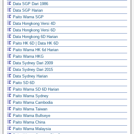
Data SGP Dari 1986
Data SGP Harian
Paito Warna SGP
Data Hongkong Versi 4D
Data Hongkong Versi 6D
Data Hongkong 6D Harian
Paito HK 6D | Data HK 6D
Paito Warna HK 6d Harian
Paito Warna HKG
Data Sydney Dari 2009
Data Sydney Dari 2015
Data Sydney Harian
Paito SD 6D
Paito Warna SD 6D Harian
Paito Warna Sydney
Paito Warna Cambodia
Paito Warna Taiwan
Paito Warna Bullseye
Paito Warna China
Paito Warna Malaysia