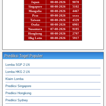
Prediksi Togel Populer
Lomba SGP 2 LN
Lomba HKG 2 LN
Klaim Lomba
Prediksi Singapore
Prediksi Hongkong
Prediksi Sydney