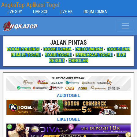
AngkaTop Aplikasi Togel
LIVE SDY
LIVE SGP
LIVE HK
ROOM LOMBA
JALAN PINTAS
ROOM PREDIKSI
•
ROOM LOMBA
•
PAITO WARNA
•
TOOLS DAN
RUMUS TOGEL
•
SYAIR TOGEL
•
PERKAKAS TOGEL
•
LIVE
RESULT
•
OBROLAN
AUDITOGEL
LIKETOGEL