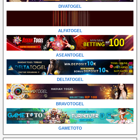
DIVATOGEL
ALFATOGEL
ASEANTOGEL
DELTATOGEL
BRAVOTOGEL
GAMETOTO