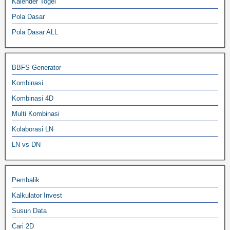
Kalender Togel
Pola Dasar
Pola Dasar ALL
BBFS Generator
Kombinasi
Kombinasi 4D
Multi Kombinasi
Kolaborasi LN
LN vs DN
Pembalik
Kalkulator Invest
Susun Data
Cari 2D