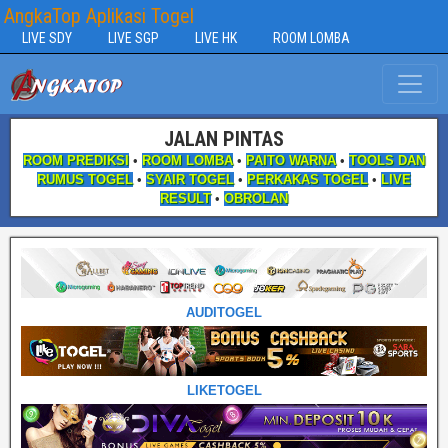
AngkaTop Aplikasi Togel
LIVE SDY
LIVE SGP
LIVE HK
ROOM LOMBA
JALAN PINTAS
ROOM PREDIKSI
•
ROOM LOMBA
•
PAITO WARNA
•
TOOLS DAN
RUMUS TOGEL
•
SYAIR TOGEL
•
PERKAKAS TOGEL
•
LIVE
RESULT
•
OBROLAN
AUDITOGEL
LIKETOGEL