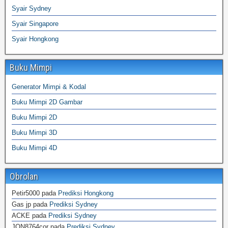
Syair Sydney
Syair Singapore
Syair Hongkong
Buku Mimpi
Generator Mimpi & Kodal
Buku Mimpi 2D Gambar
Buku Mimpi 2D
Buku Mimpi 3D
Buku Mimpi 4D
Obrolan
Petir5000
pada
Prediksi Hongkong
Gas jp
pada
Prediksi Sydney
ACKE
pada
Prediksi Sydney
JON8764cor
pada
Prediksi Sydney