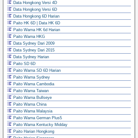
Data Hongkong Versi 4D
Data Hongkong Versi 6D
Data Hongkong 6D Harian
Paito HK 6D | Data HK 6D
Paito Warna HK 6d Harian
Paito Warna HKG
Data Sydney Dari 2009
Data Sydney Dari 2015
Data Sydney Harian
Paito SD 6D
Paito Warna SD 6D Harian
Paito Warna Sydney
Paito Warna Cambodia
Paito Warna Taiwan
Paito Warna Bullseye
Paito Warna China
Paito Warna Malaysia
Paito Warna German Plus5
Paito Warna Kentucky Midday
Paito Harian Hongkong