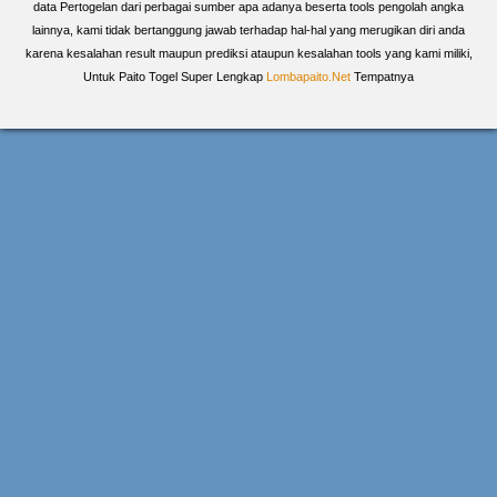
data Pertogelan dari perbagai sumber apa adanya beserta tools pengolah angka
lainnya, kami tidak bertanggung jawab terhadap hal-hal yang merugikan diri anda
karena kesalahan result maupun prediksi ataupun kesalahan tools yang kami miliki,
Untuk Paito Togel Super Lengkap
Lombapaito.Net
Tempatnya