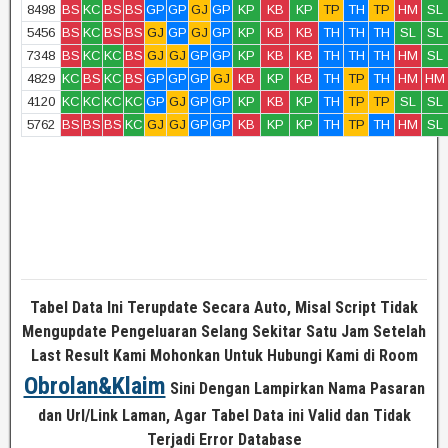
8498
BS
KC
BS
BS
GP
GP
GJ
GP
KP
KB
KP
TP
TH
TP
HM
SL
5456
BS
KC
BS
BS
GJ
GP
GJ
GP
KP
KB
KB
TH
TH
TH
SL
SL
7348
BS
KC
KC
BS
GJ
GJ
GP
GP
KP
KB
KB
TH
TH
TH
HM
SL
4829
KC
BS
KC
BS
GP
GP
GP
GJ
KB
KP
KB
TH
TP
TH
HM
HM
4120
KC
KC
KC
KC
GP
GJ
GP
GP
KP
KB
KP
TH
TP
TP
SL
SL
5762
BS
BS
BS
KC
GJ
GJ
GP
GP
KB
KP
KP
TH
TP
TH
HM
SL
Tabel Data Ini Terupdate Secara Auto, Misal Script Tidak
Mengupdate Pengeluaran Selang Sekitar Satu Jam Setelah
Last Result Kami Mohonkan Untuk Hubungi Kami di Room
Obrolan&Klaim
Sini Dengan Lampirkan Nama Pasaran
dan Url/Link Laman, Agar Tabel Data ini Valid dan Tidak
Terjadi Error Database