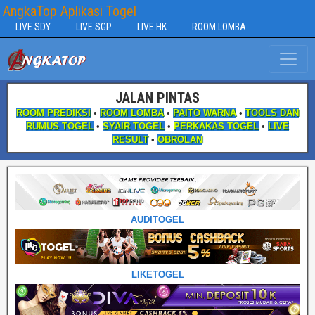
AngkaTop Aplikasi Togel
LIVE SDY
LIVE SGP
LIVE HK
ROOM LOMBA
JALAN PINTAS
ROOM PREDIKSI
•
ROOM LOMBA
•
PAITO WARNA
•
TOOLS DAN
RUMUS TOGEL
•
SYAIR TOGEL
•
PERKAKAS TOGEL
•
LIVE
RESULT
•
OBROLAN
AUDITOGEL
LIKETOGEL