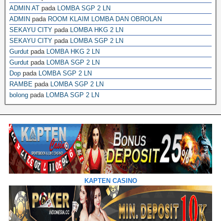
ADMIN AT
pada
LOMBA SGP 2 LN
ADMIN
pada
ROOM KLAIM LOMBA DAN OBROLAN
SEKAYU CITY
pada
LOMBA HKG 2 LN
SEKAYU CITY
pada
LOMBA SGP 2 LN
Gurdut
pada
LOMBA HKG 2 LN
Gurdut
pada
LOMBA SGP 2 LN
Dop
pada
LOMBA SGP 2 LN
RAMBE
pada
LOMBA SGP 2 LN
bolong
pada
LOMBA SGP 2 LN
KAPTEN CASINO