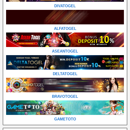
DIVATOGEL
ALFATOGEL
ASEANTOGEL
DELTATOGEL
BRAVOTOGEL
GAMETOTO