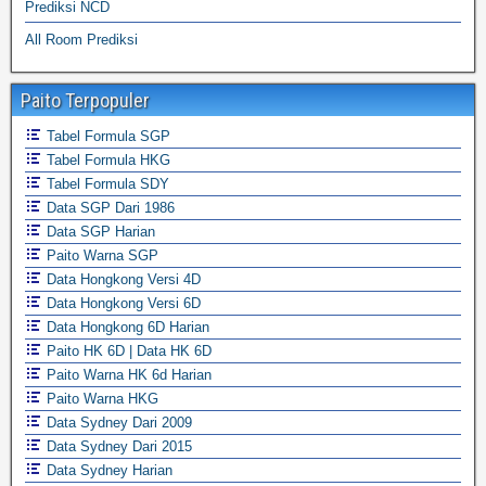
Prediksi NCD
All Room Prediksi
Paito Terpopuler
Tabel Formula SGP
Tabel Formula HKG
Tabel Formula SDY
Data SGP Dari 1986
Data SGP Harian
Paito Warna SGP
Data Hongkong Versi 4D
Data Hongkong Versi 6D
Data Hongkong 6D Harian
Paito HK 6D | Data HK 6D
Paito Warna HK 6d Harian
Paito Warna HKG
Data Sydney Dari 2009
Data Sydney Dari 2015
Data Sydney Harian