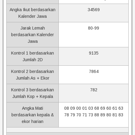
Angka Ikut berdasarkan
34569
Kalender Jawa
Jarak Lemah
80-99
berdasarkan Kalender
Jawa
Kontrol 1 berdasarkan
9135
Jumlah 2D
Kontrol 2 berdasarkan
7864
Jumlah As + Ekor
Kontrol 3 berdasarkan
782
Jumlah Kop + Kepala
Angka Mati
08 09 00 01 03 68 69 60 61 63
berdasarkan kepala &
78 79 70 71 73 88 89 80 81 83
ekor harian