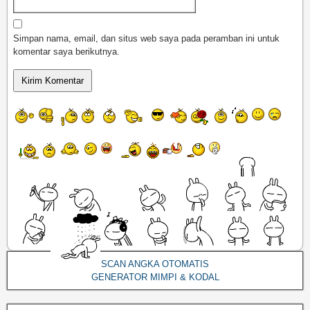
Simpan nama, email, dan situs web saya pada peramban ini untuk
komentar saya berikutnya.
SCAN ANGKA OTOMATIS
GENERATOR MIMPI & KODAL