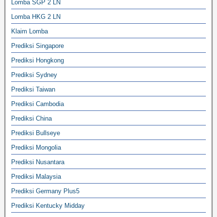
Lomba SGP 2 LN
Lomba HKG 2 LN
Klaim Lomba
Prediksi Singapore
Prediksi Hongkong
Prediksi Sydney
Prediksi Taiwan
Prediksi Cambodia
Prediksi China
Prediksi Bullseye
Prediksi Mongolia
Prediksi Nusantara
Prediksi Malaysia
Prediksi Germany Plus5
Prediksi Kentucky Midday