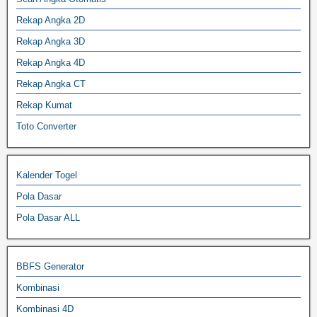
Rekap Angka 2D
Rekap Angka 3D
Rekap Angka 4D
Rekap Angka CT
Rekap Kumat
Toto Converter
Kalender Togel
Pola Dasar
Pola Dasar ALL
BBFS Generator
Kombinasi
Kombinasi 4D