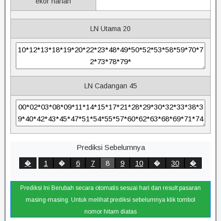
ekor harian
LN Utama 20
LN Cadangan 45
Prediksi Sebelumnya
�
1
�
6
7
8
9
10
�
30
�
Prediksi Ini Berubah secara otomatis sesuai hari dan result pasaran
masing-masing. Untuk melihat prediksi sebelumnya klik tombol
nomor hitam diatas