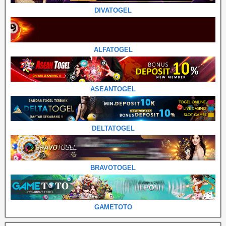
DIVATOGEL
ALFATOGEL
ASEANTOGEL
DELTATOGEL
BRAVOTOGEL
GAMETOTO