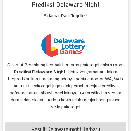
Prediksi Delaware Night
Selamat Pagi Togeller!
Selamat Bergabung kembali bersama paitotogel dalam room
Prediksi Delaware Night
. Untuk kenyamanan dalam
berprediksi, kami melarang adanya posting nomor WA, Web
atau FB. Paitotogel juga tidak pernah menjual prediksi,
software, atau aplikasi togel lainnya. Berprediksilah secara
damai dan elegan. Terima kasih telah menjadi pengunjung
setia paitotogel
Result Delaware-night Terbaru