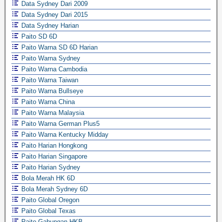
Data Sydney Dari 2009
Data Sydney Dari 2015
Data Sydney Harian
Paito SD 6D
Paito Warna SD 6D Harian
Paito Warna Sydney
Paito Warna Cambodia
Paito Warna Taiwan
Paito Warna Bullseye
Paito Warna China
Paito Warna Malaysia
Paito Warna German Plus5
Paito Warna Kentucky Midday
Paito Harian Hongkong
Paito Harian Singapore
Paito Harian Sydney
Bola Merah HK 6D
Bola Merah Sydney 6D
Paito Global Oregon
Paito Global Texas
Paito Gabungan HKB