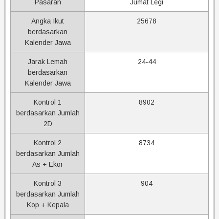
Pasaran
Jumat Legi
Angka Ikut
25678
berdasarkan
Kalender Jawa
Jarak Lemah
24-44
berdasarkan
Kalender Jawa
Kontrol 1
8902
berdasarkan Jumlah
2D
Kontrol 2
8734
berdasarkan Jumlah
As + Ekor
Kontrol 3
904
berdasarkan Jumlah
Kop + Kepala