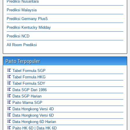
Prediksi Nusantara
Prediksi Malaysia
Prediksi Germany Plus5
Prediksi Kentucky Midday
Prediksi NCD
All Room Prediksi
Paito Terpopuler
Tabel Formula SGP
Tabel Formula HKG
Tabel Formula SDY
Data SGP Dari 1986
Data SGP Harian
Paito Warna SGP
Data Hongkong Versi 4D
Data Hongkong Versi 6D
Data Hongkong 6D Harian
Paito HK 6D | Data HK 6D