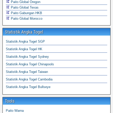
Paito Global Oregon
Paito Global Texas
Paito Gabungan HKB
Paito Global Morocco
Statistik Angka Togel
Statistik Angka Togel SGP
Statistik Angka Togel HK
Statistik Angka Togel Sydney
Statistik Angka Togel Chinapools
Statistik Angka Togel Taiwan
Statistik Angka Togel Cambodia
Statistik Angka Togel Bullseye
Tools
Paito Warna