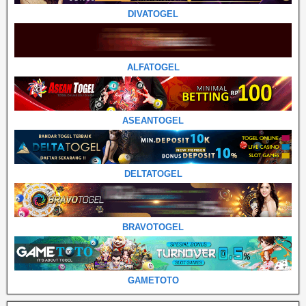
DIVATOGEL
ALFATOGEL
ASEANTOGEL
DELTATOGEL
BRAVOTOGEL
GAMETOTO