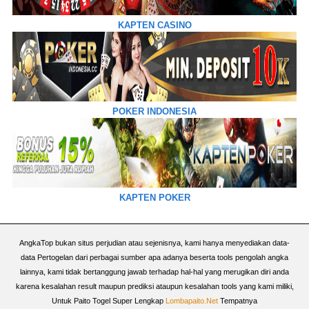
KAPTEN CASINO
POKER INDONESIA
KAPTEN POKER
AngkaTop bukan situs perjudian atau sejenisnya, kami hanya menyediakan data-
data Pertogelan dari perbagai sumber apa adanya beserta tools pengolah angka
lainnya, kami tidak bertanggung jawab terhadap hal-hal yang merugikan diri anda
karena kesalahan result maupun prediksi ataupun kesalahan tools yang kami miliki,
Untuk Paito Togel Super Lengkap
Lombapaito.Net
Tempatnya