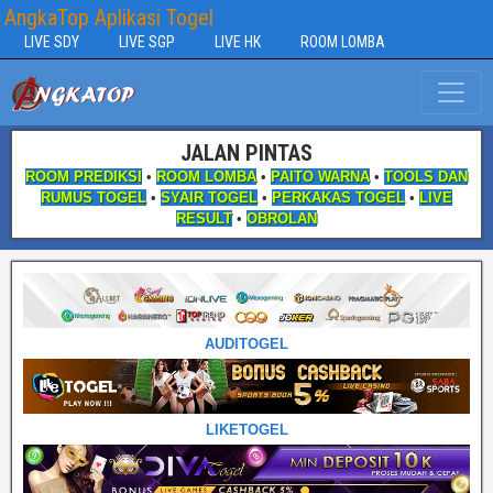
AngkaTop Aplikasi Togel
LIVE SDY
LIVE SGP
LIVE HK
ROOM LOMBA
JALAN PINTAS
ROOM PREDIKSI
•
ROOM LOMBA
•
PAITO WARNA
•
TOOLS DAN
RUMUS TOGEL
•
SYAIR TOGEL
•
PERKAKAS TOGEL
•
LIVE
RESULT
•
OBROLAN
AUDITOGEL
LIKETOGEL