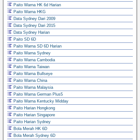
Paito Warna HK 6d Harian
Paito Warna HKG
Data Sydney Dari 2009
Data Sydney Dari 2015
Data Sydney Harian
Paito SD 6D
Paito Warna SD 6D Harian
Paito Warna Sydney
Paito Warna Cambodia
Paito Warna Taiwan
Paito Warna Bullseye
Paito Warna China
Paito Warna Malaysia
Paito Warna German Plus5
Paito Warna Kentucky Midday
Paito Harian Hongkong
Paito Harian Singapore
Paito Harian Sydney
Bola Merah HK 6D
Bola Merah Sydney 6D