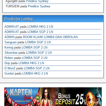
Agunglbf
pada
Prediksi Sydney
TURSIEM
pada
Prediksi Sydney
Predictor Lomba
ADMIN AT
pada
LOMBA HKG 2 LN
ADMIN AT
pada
LOMBA SGP 2 LN
ADMIN
pada
ROOM KLAIM LOMBA DAN OBROLAN
Sanguan
pada
LOMBA SGP 2 LN
Kering
pada
LOMBA SGP 2 LN
Sikembar
pada
LOMBA SGP 2 LN
Robim
pada
LOMBA SGP 2 LN
Dop
pada
LOMBA HKG 2 LN
D MonZ
pada
LOMBA SGP 2 LN
Gurdut
pada
LOMBA HKG 2 LN