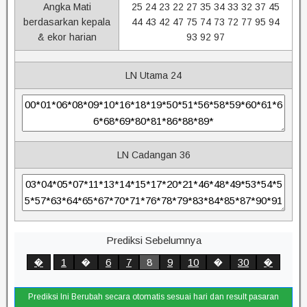
Angka Mati
25 24 23 22 27 35 34 33 32 37 45
berdasarkan kepala
44 43 42 47 75 74 73 72 77 95 94
& ekor harian
93 92 97
LN Utama 24
LN Cadangan 36
Prediksi Sebelumnya
�
1
�
6
7
8
9
10
�
30
�
Prediksi Ini Berubah secara otomatis sesuai hari dan result pasaran