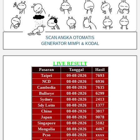
SCAN ANGKA OTOMATIS
GENERATOR MIMPI & KODAL