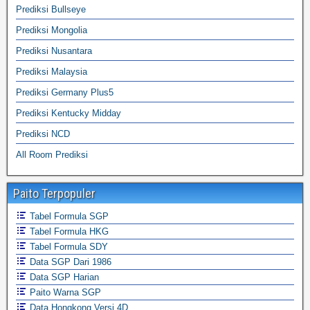
Prediksi Bullseye
Prediksi Mongolia
Prediksi Nusantara
Prediksi Malaysia
Prediksi Germany Plus5
Prediksi Kentucky Midday
Prediksi NCD
All Room Prediksi
Paito Terpopuler
Tabel Formula SGP
Tabel Formula HKG
Tabel Formula SDY
Data SGP Dari 1986
Data SGP Harian
Paito Warna SGP
Data Hongkong Versi 4D