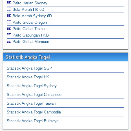
Paito Harian Sydney
Bola Merah HK 6D
Bola Merah Sydney 6D
Paito Global Oregon
Paito Global Texas
Paito Gabungan HKB
Paito Global Morocco
Statistik Angka Togel
Statistik Angka Togel SGP
Statistik Angka Togel HK
Statistik Angka Togel Sydney
Statistik Angka Togel Chinapools
Statistik Angka Togel Taiwan
Statistik Angka Togel Cambodia
Statistik Angka Togel Bullseye