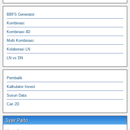
BBFS Generator
Kombinasi
Kombinasi 4D
Multi Kombinasi
Kolaborasi LN
LN vs DN
Pembalik
Kalkulator Invest
Susun Data
Cari 2D
Syair Paito