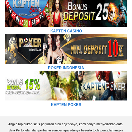
KAPTEN CASINO
POKER INDONESIA
KAPTEN POKER
AngkaTop bukan situs perjudian atau sejenisnya, kami hanya menyediakan data-
data Pertogelan dari perbagai sumber apa adanya beserta tools pengolah angka