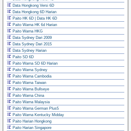
Data Hongkong Versi 6D
Data Hongkong 6D Harian
Paito HK 6D | Data HK 6D
Paito Warna HK 6d Harian
Paito Warna HKG
Data Sydney Dari 2009
Data Sydney Dari 2015
Data Sydney Harian
Paito SD 6D
Paito Warna SD 6D Harian
Paito Warna Sydney
Paito Warna Cambodia
Paito Warna Taiwan
Paito Warna Bullseye
Paito Warna China
Paito Warna Malaysia
Paito Warna German Plus5
Paito Warna Kentucky Midday
Paito Harian Hongkong
Paito Harian Singapore