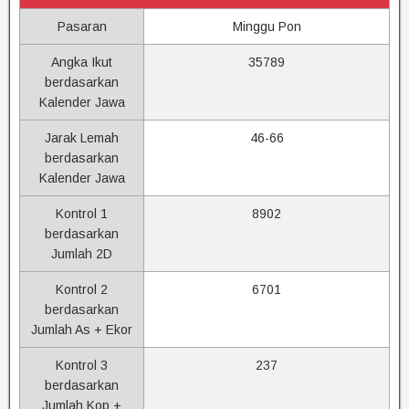
Pasaran
Minggu Pon
Angka Ikut
35789
berdasarkan
Kalender Jawa
Jarak Lemah
46-66
berdasarkan
Kalender Jawa
Kontrol 1
8902
berdasarkan
Jumlah 2D
Kontrol 2
6701
berdasarkan
Jumlah As + Ekor
Kontrol 3
237
berdasarkan
Jumlah Kop +