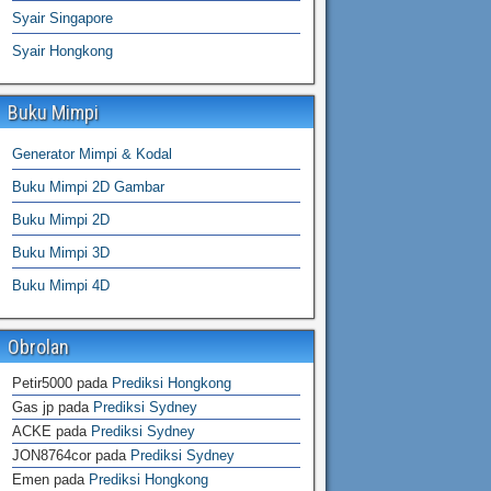
Syair Singapore
Syair Hongkong
Buku Mimpi
Generator Mimpi & Kodal
Buku Mimpi 2D Gambar
Buku Mimpi 2D
Buku Mimpi 3D
Buku Mimpi 4D
Obrolan
Petir5000
pada
Prediksi Hongkong
Gas jp
pada
Prediksi Sydney
ACKE
pada
Prediksi Sydney
JON8764cor
pada
Prediksi Sydney
Emen
pada
Prediksi Hongkong