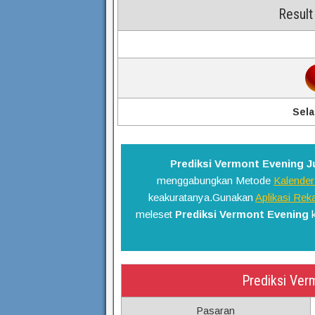
Result
Sela
Prediksi Vermont Evening J
menggabungkan Metode
Kalender
keakuratanya.Gunakan
Aplikasi Rek
meleset
Prediksi Vermont Evening
Prediksi Ver
Pasaran