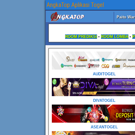
AngkaTop Aplikasi Togel
Paito Wa
ROOM PREDIKSI
•
ROOM LOMBA
•
P
AUDITOGEL
DIVATOGEL
ASEANTOGEL