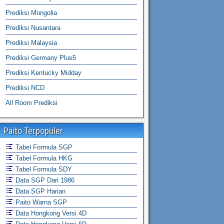
Prediksi Mongolia
Prediksi Nusantara
Prediksi Malaysia
Prediksi Germany Plus5
Prediksi Kentucky Midday
Prediksi NCD
All Room Prediksi
Paito Terpopuler
Tabel Formula SGP
Tabel Formula HKG
Tabel Formula SDY
Data SGP Dari 1986
Data SGP Harian
Paito Warna SGP
Data Hongkong Versi 4D