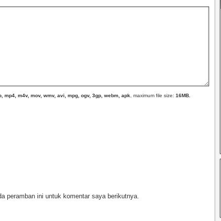
, zip, mp4, m4v, mov, wmv, avi, mpg, ogv, 3gp, webm, apk
, maximum file size:
16MB.
a peramban ini untuk komentar saya berikutnya.