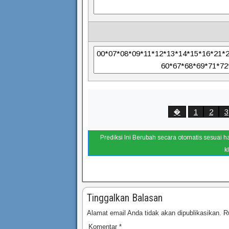
�
1
2
3
Prediksi Ini Berubah secara otomatis sesuai 
k
Tinggalkan Balasan
Alamat email Anda tidak akan dipublikasikan.
R
Komentar
*