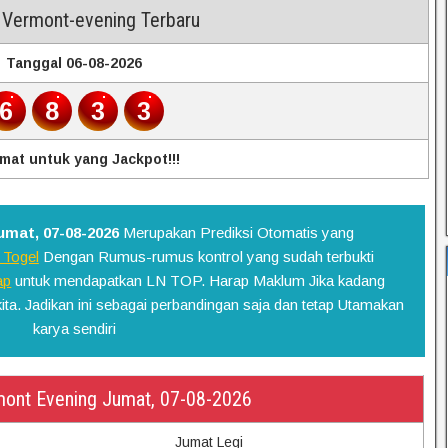
 Vermont-evening Terbaru
Tanggal 06-08-2026
6
8
3
3
mat untuk yang Jackpot!!!
umat, 07-08-2026
Merupakan Prediksi Otomatis yang
 Togel
Dengan Rumus-rumus kontrol yang sudah terbukti
ap
untuk mendapatkan LN TOP. Harap Maklum Jika kadang
kita. Jadikan ini sebagai perbandingan saja dan tetap Utamakan
karya sendiri
mont Evening Jumat, 07-08-2026
Jumat Legi