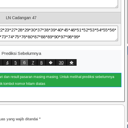
LN Cadangan 47
Prediksi Sebelumnya
4
5
6
7
8
�
30
�
hari dan result pasaran masing-masing. Untuk melihat prediksi sebelumnya
lik tombol nomor hitam diatas
uas yang wajib ditandai
*