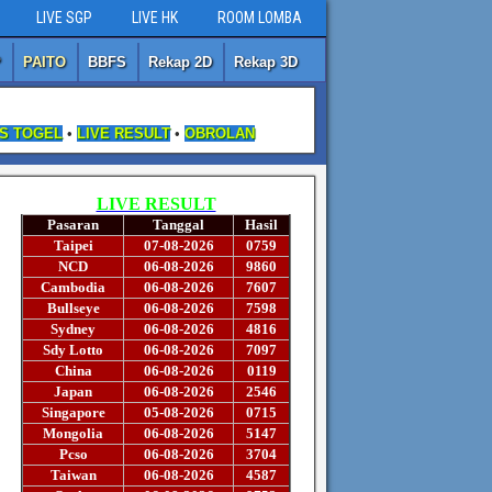
LIVE SGP
LIVE HK
ROOM LOMBA
P
PAITO
BBFS
Rekap 2D
Rekap 3D
S TOGEL
•
LIVE RESULT
•
OBROLAN