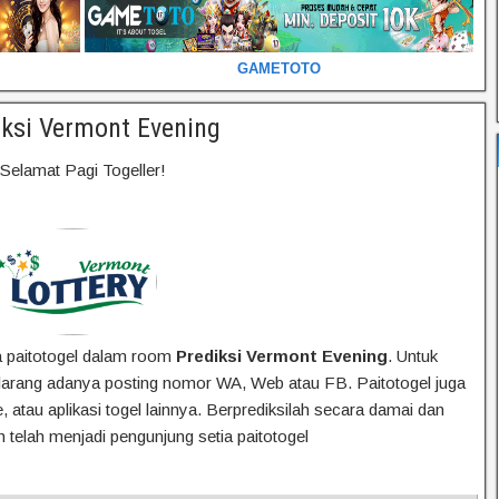
GAMETOTO
iksi Vermont Evening
Selamat Pagi Togeller!
 paitotogel dalam room
Prediksi Vermont Evening
. Untuk
arang adanya posting nomor WA, Web atau FB. Paitotogel juga
e, atau aplikasi togel lainnya. Berprediksilah secara damai dan
h telah menjadi pengunjung setia paitotogel