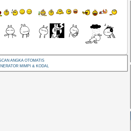
SCAN ANGKA OTOMATIS
NERATOR MIMPI & KODAL