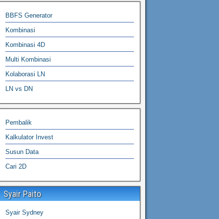
BBFS Generator
Kombinasi
Kombinasi 4D
Multi Kombinasi
Kolaborasi LN
LN vs DN
Pembalik
Kalkulator Invest
Susun Data
Cari 2D
Syair Paito
Syair Sydney