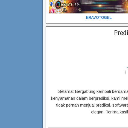
BRAVOTOGEL
Pred
Selamat Bergabung kembali bersama
kenyamanan dalam berprediksi, kami mel
tidak pernah menjual prediksi, softwar
elegan. Terima kasi