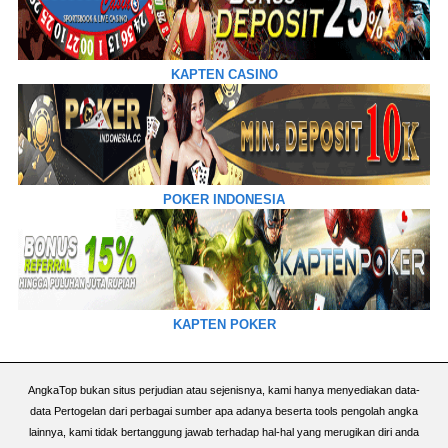
KAPTEN CASINO
POKER INDONESIA
KAPTEN POKER
AngkaTop bukan situs perjudian atau sejenisnya, kami hanya menyediakan data-
data Pertogelan dari perbagai sumber apa adanya beserta tools pengolah angka
lainnya, kami tidak bertanggung jawab terhadap hal-hal yang merugikan diri anda