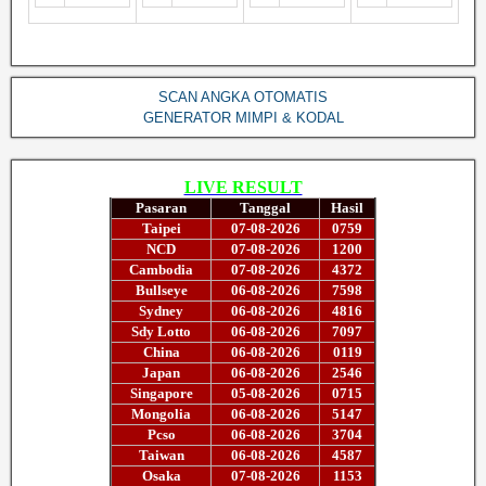
SCAN ANGKA OTOMATIS
GENERATOR MIMPI & KODAL