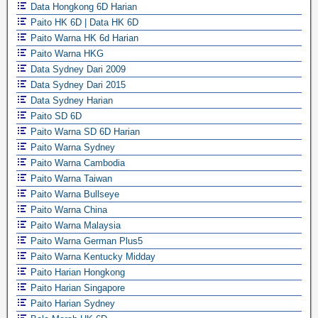
Data Hongkong 6D Harian
Paito HK 6D | Data HK 6D
Paito Warna HK 6d Harian
Paito Warna HKG
Data Sydney Dari 2009
Data Sydney Dari 2015
Data Sydney Harian
Paito SD 6D
Paito Warna SD 6D Harian
Paito Warna Sydney
Paito Warna Cambodia
Paito Warna Taiwan
Paito Warna Bullseye
Paito Warna China
Paito Warna Malaysia
Paito Warna German Plus5
Paito Warna Kentucky Midday
Paito Harian Hongkong
Paito Harian Singapore
Paito Harian Sydney