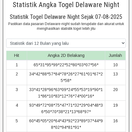
Statistik Angka Togel Delaware Night
Statistik Togel Delaware Night Sejak 07-08-2025
Pastikan data pasaran Delaware-night sudah terupdate dan akurat untuk
menghasilkan statistik togel lebih jitu
Hit
Angka 2D Belakang
Jumlah
1
65*31*95*99*22*52*80*03*07*56*
10
2
34*42*88*57*84*78*26*27*61*01*67*2
13
5*58*
3
33*41*28*96*63*09*24*55*53*19*90*1
20
1*86*10*83*12*76*74*00*16*
4
93*49*72*08*75*47*71*32*29*04*48*3
19
6*50*70*38*21*13*68*97*
5
60*45*05*20*64*43*92*23*89*37*44*9
16
8*02*94*81*91*