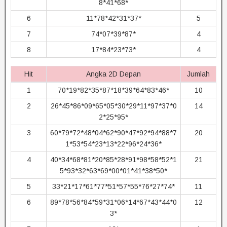
8*41*68*
6
11*78*42*31*37*
5
7
74*07*39*87*
4
8
17*84*23*73*
4
Hit
Angka 2D Depan
Jumlah
1
70*19*82*35*87*18*39*64*83*46*
10
2
26*45*86*09*65*05*30*29*11*97*37*0
14
2*25*95*
3
60*79*72*48*04*62*90*47*92*94*88*7
20
1*53*54*23*13*22*96*24*36*
4
40*34*68*81*20*85*28*91*98*58*52*1
21
5*93*32*63*69*00*01*41*38*50*
5
33*21*17*61*77*51*57*55*76*27*74*
11
6
89*78*56*84*59*31*06*14*67*43*44*0
12
3*