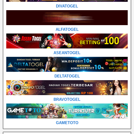
DIVATOGEL
ALFATOGEL
ASEANTOGEL
DELTATOGEL
BRAVOTOGEL
GAMETOTO