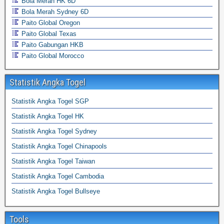
Bola Merah HK 6D
Bola Merah Sydney 6D
Paito Global Oregon
Paito Global Texas
Paito Gabungan HKB
Paito Global Morocco
Statistik Angka Togel
Statistik Angka Togel SGP
Statistik Angka Togel HK
Statistik Angka Togel Sydney
Statistik Angka Togel Chinapools
Statistik Angka Togel Taiwan
Statistik Angka Togel Cambodia
Statistik Angka Togel Bullseye
Tools