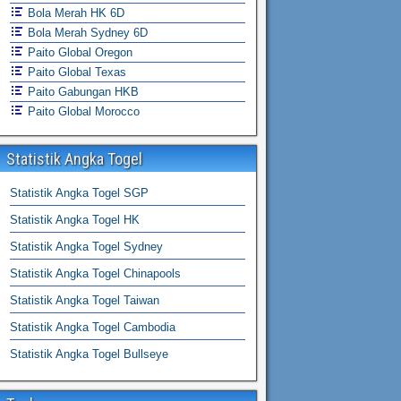
Bola Merah HK 6D
Bola Merah Sydney 6D
Paito Global Oregon
Paito Global Texas
Paito Gabungan HKB
Paito Global Morocco
Statistik Angka Togel
Statistik Angka Togel SGP
Statistik Angka Togel HK
Statistik Angka Togel Sydney
Statistik Angka Togel Chinapools
Statistik Angka Togel Taiwan
Statistik Angka Togel Cambodia
Statistik Angka Togel Bullseye