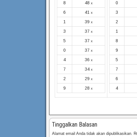
8
48
0
x
6
41
3
x
1
39
2
x
3
37
1
x
5
37
8
x
0
37
9
x
4
36
5
x
7
34
7
x
2
29
6
x
9
28
4
x
Tinggalkan Balasan
Alamat email Anda tidak akan dipublikasikan.
R