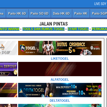
LIVE SDY
rna
Paito HK 6D
Paito SD 6D
Data HK 6D
Paito HK
Paito SG
JALAN PINTAS
AITO WARNA
•
TOOLS DAN RUMUS TOGEL
•
SYAIR TOGEL
•
PERKAKA
LIKETOGEL
ALFATOGEL
DELTATOGEL