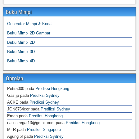
Buku Mimpi
Generator Mimpi & Kodal
Buku Mimpi 2D Gambar
Buku Mimpi 2D
Buku Mimpi 3D
Buku Mimpi 4D
Obrolan
Petir5000
pada
Prediksi Hongkong
Gas jp
pada
Prediksi Sydney
ACKE
pada
Prediksi Sydney
JON8764cor
pada
Prediksi Sydney
Emen
pada
Prediksi Hongkong
naulisiregar13@gmail.com
pada
Prediksi Hongkong
Mr R
pada
Prediksi Singapore
Agunglbf
pada
Prediksi Sydney