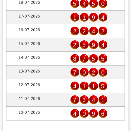
18-07-2026
5
4
5
0
17-07-2026
1
1
9
4
16-07-2026
2
2
4
2
15-07-2026
2
5
9
4
14-07-2026
8
7
5
5
13-07-2026
7
0
2
0
12-07-2026
4
1
1
5
11-07-2026
7
3
4
1
10-07-2026
4
0
9
6