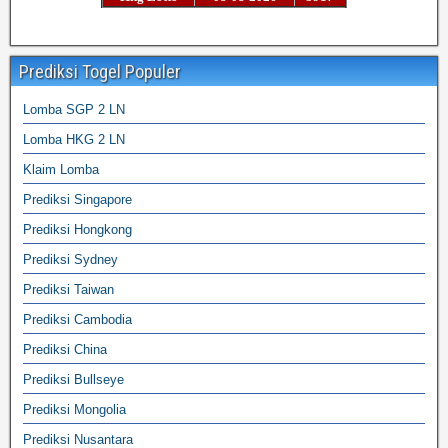
Prediksi Togel Populer
Lomba SGP 2 LN
Lomba HKG 2 LN
Klaim Lomba
Prediksi Singapore
Prediksi Hongkong
Prediksi Sydney
Prediksi Taiwan
Prediksi Cambodia
Prediksi China
Prediksi Bullseye
Prediksi Mongolia
Prediksi Nusantara