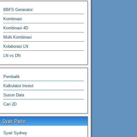
BBFS Generator
Kombinasi
Kombinasi 4D
Multi Kombinasi
Kolaborasi LN
LN vs DN
Pembalik
Kalkulator Invest
Susun Data
Cari 2D
Syair Paito
Syair Sydney