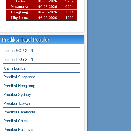
Prediksi Togel Populer
Lomba SGP 2 LN
Lomba HKG 2 LN
Klaim Lomba
Prediksi Singapore
Prediksi Hongkong
Prediksi Sydney
Prediksi Taiwan
Prediksi Cambodia
Prediksi China
Prediksi Bullseye