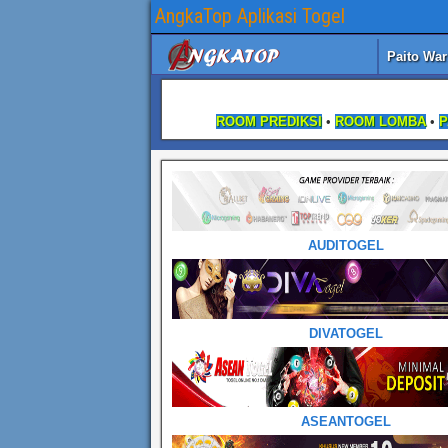
AngkaTop Aplikasi Togel
Paito Wa
ROOM PREDIKSI
•
ROOM LOMBA
•
P
AUDITOGEL
DIVATOGEL
ASEANTOGEL