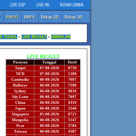
LIVE SGP
LIVE HK
ROOM LOMBA
P
PAITO
BBFS
Rekap 2D
Rekap 3D
S TOGEL
•
LIVE RESULT
•
OBROLAN