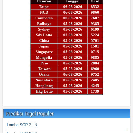
Prediksi Togel Populer
Lomba SGP 2 LN