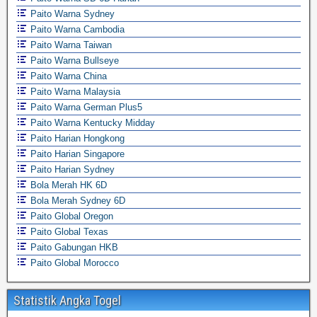
Paito Warna Sydney
Paito Warna Cambodia
Paito Warna Taiwan
Paito Warna Bullseye
Paito Warna China
Paito Warna Malaysia
Paito Warna German Plus5
Paito Warna Kentucky Midday
Paito Harian Hongkong
Paito Harian Singapore
Paito Harian Sydney
Bola Merah HK 6D
Bola Merah Sydney 6D
Paito Global Oregon
Paito Global Texas
Paito Gabungan HKB
Paito Global Morocco
Statistik Angka Togel