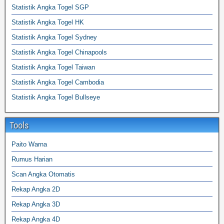
Statistik Angka Togel SGP
Statistik Angka Togel HK
Statistik Angka Togel Sydney
Statistik Angka Togel Chinapools
Statistik Angka Togel Taiwan
Statistik Angka Togel Cambodia
Statistik Angka Togel Bullseye
Tools
Paito Warna
Rumus Harian
Scan Angka Otomatis
Rekap Angka 2D
Rekap Angka 3D
Rekap Angka 4D