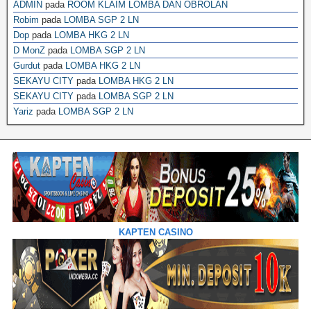
ADMIN
pada
ROOM KLAIM LOMBA DAN OBROLAN
Robim
pada
LOMBA SGP 2 LN
Dop
pada
LOMBA HKG 2 LN
D MonZ
pada
LOMBA SGP 2 LN
Gurdut
pada
LOMBA HKG 2 LN
SEKAYU CITY
pada
LOMBA HKG 2 LN
SEKAYU CITY
pada
LOMBA SGP 2 LN
Yariz
pada
LOMBA SGP 2 LN
KAPTEN CASINO