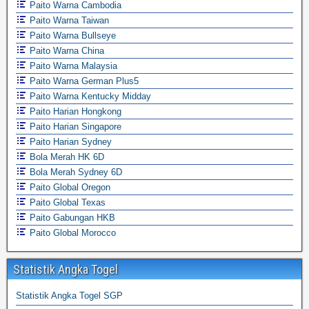
Paito Warna Cambodia
Paito Warna Taiwan
Paito Warna Bullseye
Paito Warna China
Paito Warna Malaysia
Paito Warna German Plus5
Paito Warna Kentucky Midday
Paito Harian Hongkong
Paito Harian Singapore
Paito Harian Sydney
Bola Merah HK 6D
Bola Merah Sydney 6D
Paito Global Oregon
Paito Global Texas
Paito Gabungan HKB
Paito Global Morocco
Statistik Angka Togel
Statistik Angka Togel SGP