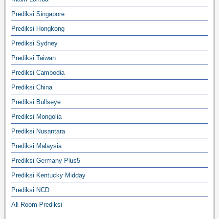
Prediksi Singapore
Prediksi Hongkong
Prediksi Sydney
Prediksi Taiwan
Prediksi Cambodia
Prediksi China
Prediksi Bullseye
Prediksi Mongolia
Prediksi Nusantara
Prediksi Malaysia
Prediksi Germany Plus5
Prediksi Kentucky Midday
Prediksi NCD
All Room Prediksi