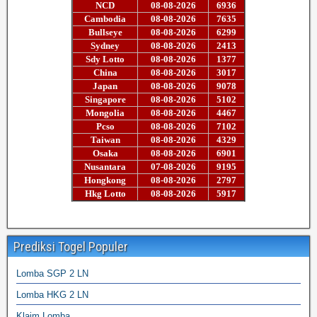
Prediksi Togel Populer
Lomba SGP 2 LN
Lomba HKG 2 LN
Klaim Lomba