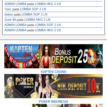
ADMIN LOMBA
pada
LOMBA HKG 2 LN
Yariz
pada
LOMBA SGP 2 LN
dobos
pada
LOMBA SGP 2 LN
Zonk 84
pada
LOMBA HKG 2 LN
ADMIN LOMBA
pada
LOMBA SGP 2 LN
ADMIN LOMBA
pada
LOMBA HKG 2 LN
KAPTEN CASINO
POKER INDONESIA