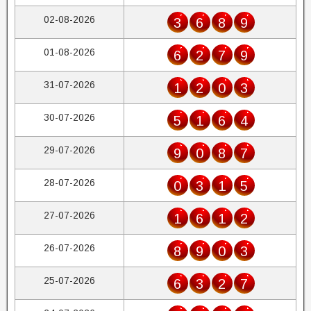
02-08-2026
3
6
8
9
01-08-2026
6
2
7
9
31-07-2026
1
2
0
3
30-07-2026
5
1
6
4
29-07-2026
9
0
8
7
28-07-2026
0
3
1
5
27-07-2026
1
6
1
2
26-07-2026
8
9
0
3
25-07-2026
6
3
2
7