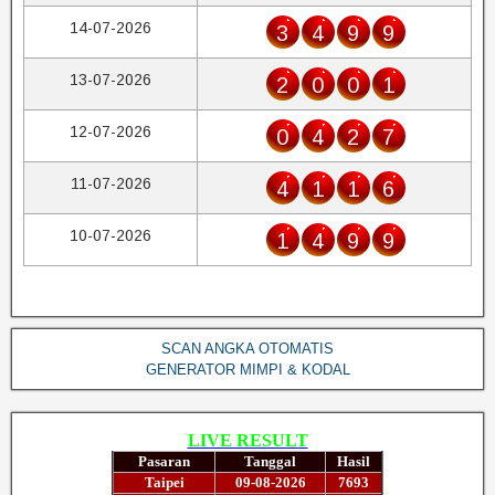
14-07-2026
3
4
9
9
13-07-2026
2
0
0
1
12-07-2026
0
4
2
7
11-07-2026
4
1
1
6
10-07-2026
1
4
9
9
SCAN ANGKA OTOMATIS
GENERATOR MIMPI & KODAL