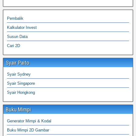
Pembalik
Kalkulator Invest
Susun Data
Cari 2D
Syair Paito
Syair Sydney
Syair Singapore
Syair Hongkong
Buku Mimpi
Generator Mimpi & Kodal
Buku Mimpi 2D Gambar