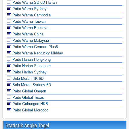
Paito Warna SD 6D Harian
Paito Warna Sydney
Paito Warna Cambodia
Paito Warna Taiwan
Paito Warna Bullseye
Paito Warna China
Paito Warna Malaysia
Paito Warna German Plus5
Paito Warna Kentucky Midday
Paito Harian Hongkong
Paito Harian Singapore
Paito Harian Sydney
Bola Merah HK 6D
Bola Merah Sydney 6D
Paito Global Oregon
Paito Global Texas
Paito Gabungan HKB
Paito Global Morocco
Statistik Angka Togel