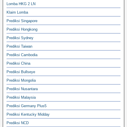
Lomba HKG 2 LN
Klaim Lomba
Prediksi Singapore
Prediksi Hongkong
Prediksi Sydney
Prediksi Taiwan
Prediksi Cambodia
Prediksi China
Prediksi Bullseye
Prediksi Mongolia
Prediksi Nusantara
Prediksi Malaysia
Prediksi Germany Plus5
Prediksi Kentucky Midday
Prediksi NCD