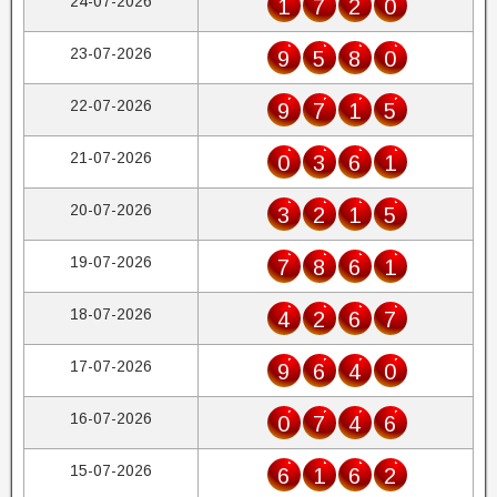
24-07-2026
1
7
2
0
23-07-2026
9
5
8
0
22-07-2026
9
7
1
5
21-07-2026
0
3
6
1
20-07-2026
3
2
1
5
19-07-2026
7
8
6
1
18-07-2026
4
2
6
7
17-07-2026
9
6
4
0
16-07-2026
0
7
4
6
15-07-2026
6
1
6
2