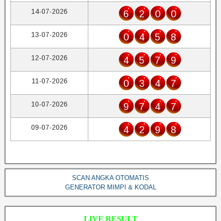
14-07-2026
6
2
0
0
13-07-2026
0
4
5
8
12-07-2026
4
5
7
9
11-07-2026
0
3
4
7
10-07-2026
9
7
4
7
09-07-2026
4
2
9
8
SCAN ANGKA OTOMATIS
GENERATOR MIMPI & KODAL