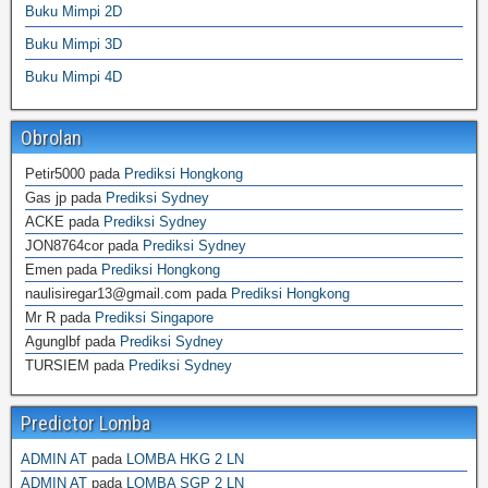
Buku Mimpi 2D
Buku Mimpi 3D
Buku Mimpi 4D
Obrolan
Petir5000
pada
Prediksi Hongkong
Gas jp
pada
Prediksi Sydney
ACKE
pada
Prediksi Sydney
JON8764cor
pada
Prediksi Sydney
Emen
pada
Prediksi Hongkong
naulisiregar13@gmail.com
pada
Prediksi Hongkong
Mr R
pada
Prediksi Singapore
Agunglbf
pada
Prediksi Sydney
TURSIEM
pada
Prediksi Sydney
Predictor Lomba
ADMIN AT
pada
LOMBA HKG 2 LN
ADMIN AT
pada
LOMBA SGP 2 LN