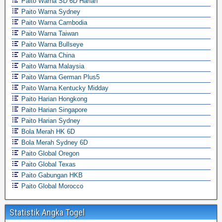
Paito Warna SD 6D Harian
Paito Warna Sydney
Paito Warna Cambodia
Paito Warna Taiwan
Paito Warna Bullseye
Paito Warna China
Paito Warna Malaysia
Paito Warna German Plus5
Paito Warna Kentucky Midday
Paito Harian Hongkong
Paito Harian Singapore
Paito Harian Sydney
Bola Merah HK 6D
Bola Merah Sydney 6D
Paito Global Oregon
Paito Global Texas
Paito Gabungan HKB
Paito Global Morocco
Statistik Angka Togel