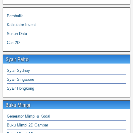
Pembalik
Kalkulator Invest
Susun Data
Cari 2D
Syair Paito
Syair Sydney
Syair Singapore
Syair Hongkong
Buku Mimpi
Generator Mimpi & Kodal
Buku Mimpi 2D Gambar