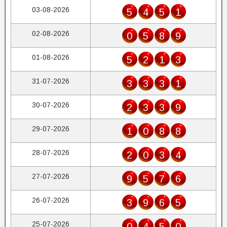
03-08-2026
5
4
5
1
02-08-2026
0
5
8
9
01-08-2026
5
2
1
3
31-07-2026
3
3
3
1
30-07-2026
2
3
3
9
29-07-2026
1
0
8
8
28-07-2026
2
0
3
4
27-07-2026
9
5
7
6
26-07-2026
3
9
6
5
25-07-2026
0
4
5
0