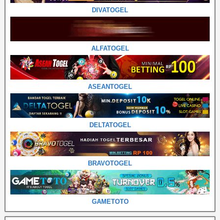
DIVATOGEL
ALFATOGEL
ASEANTOGEL
DELTATOGEL
BRAVOTOGEL
GAMETOTO