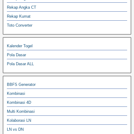
Rekap Angka CT
Rekap Kumat
Toto Converter
Kalender Togel
Pola Dasar
Pola Dasar ALL
BBFS Generator
Kombinasi
Kombinasi 4D
Multi Kombinasi
Kolaborasi LN
LN vs DN