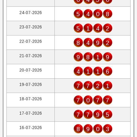
24-07-2026
5
4
0
8
23-07-2026
5
1
4
2
22-07-2026
8
4
9
2
21-07-2026
9
8
1
9
20-07-2026
4
1
1
6
19-07-2026
7
7
2
1
18-07-2026
7
0
7
7
17-07-2026
7
7
9
5
16-07-2026
8
9
0
3