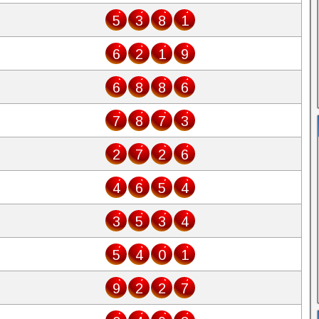
5
3
8
1
6
2
1
9
6
8
8
6
7
8
7
3
2
7
2
6
4
6
5
4
3
5
3
4
5
4
0
1
9
2
2
7