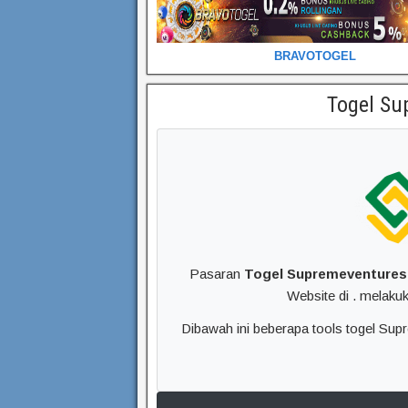
BRAVOTOGEL
Togel Su
Pasaran
Togel Supremeventures 
Website di . melaku
Dibawah ini beberapa tools togel Su