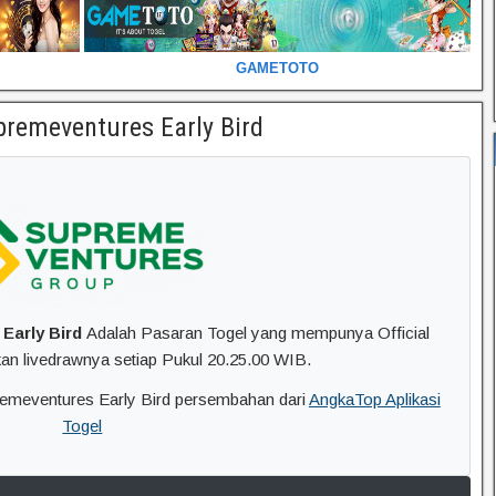
GAMETOTO
premeventures Early Bird
Early Bird
Adalah Pasaran Togel yang mempunya Official
kan livedrawnya setiap Pukul 20.25.00 WIB.
premeventures Early Bird persembahan dari
AngkaTop Aplikasi
Togel