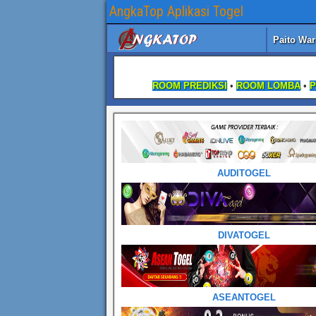
AngkaTop Aplikasi Togel
Paito Wa
ROOM PREDIKSI
•
ROOM LOMBA
•
P
AUDITOGEL
DIVATOGEL
ASEANTOGEL