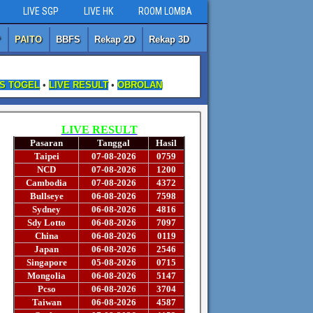
LIVE SGP
LIVE HK
ROOM LOMBA
P
PAITO
BBFS
Rekap 2D
Rekap 3D
S TOGEL
•
LIVE RESULT
•
OBROLAN