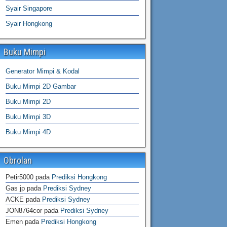
Syair Singapore
Syair Hongkong
Buku Mimpi
Generator Mimpi & Kodal
Buku Mimpi 2D Gambar
Buku Mimpi 2D
Buku Mimpi 3D
Buku Mimpi 4D
Obrolan
Petir5000
pada
Prediksi Hongkong
Gas jp
pada
Prediksi Sydney
ACKE
pada
Prediksi Sydney
JON8764cor
pada
Prediksi Sydney
Emen
pada
Prediksi Hongkong