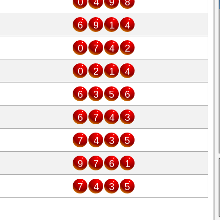
0
4
9
8
6
9
1
4
0
7
4
2
0
2
1
4
6
3
5
6
6
7
4
3
7
4
3
5
9
7
6
1
7
4
3
5