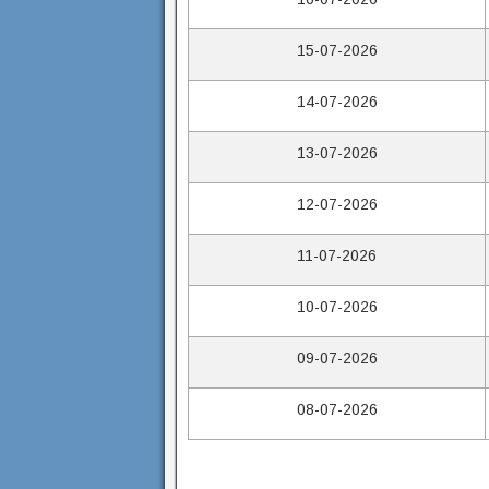
15-07-2026
14-07-2026
13-07-2026
12-07-2026
11-07-2026
10-07-2026
09-07-2026
08-07-2026