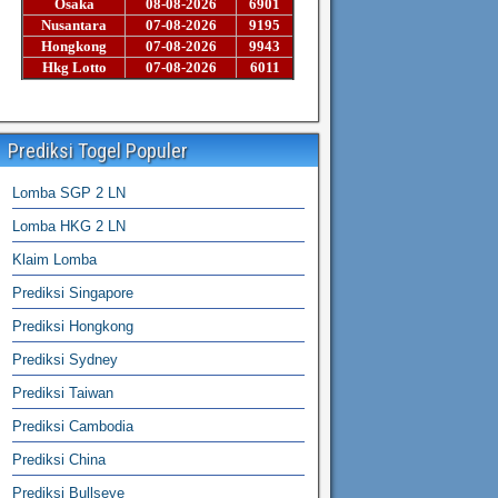
Prediksi Togel Populer
Lomba SGP 2 LN
Lomba HKG 2 LN
Klaim Lomba
Prediksi Singapore
Prediksi Hongkong
Prediksi Sydney
Prediksi Taiwan
Prediksi Cambodia
Prediksi China
Prediksi Bullseye