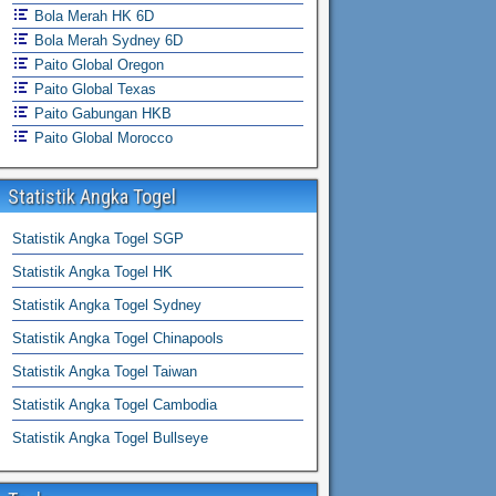
Bola Merah HK 6D
Bola Merah Sydney 6D
Paito Global Oregon
Paito Global Texas
Paito Gabungan HKB
Paito Global Morocco
Statistik Angka Togel
Statistik Angka Togel SGP
Statistik Angka Togel HK
Statistik Angka Togel Sydney
Statistik Angka Togel Chinapools
Statistik Angka Togel Taiwan
Statistik Angka Togel Cambodia
Statistik Angka Togel Bullseye