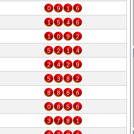
0
9
1
6
1
5
4
6
1
0
9
2
5
2
1
4
2
4
2
9
5
3
8
2
8
8
6
6
0
8
5
6
3
7
8
1