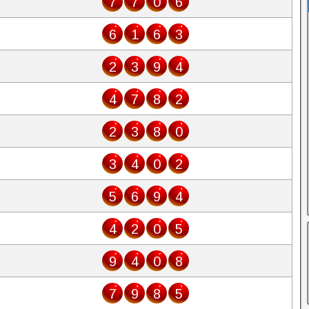
7
7
0
6
6
1
6
3
2
3
9
4
4
7
8
2
2
3
8
0
3
4
0
2
5
6
9
4
4
2
0
5
9
4
0
8
7
9
8
5