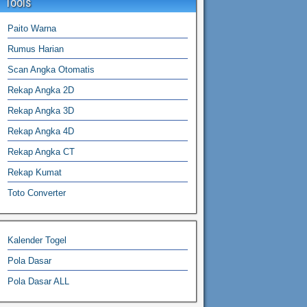
Tools
Paito Warna
Rumus Harian
Scan Angka Otomatis
Rekap Angka 2D
Rekap Angka 3D
Rekap Angka 4D
Rekap Angka CT
Rekap Kumat
Toto Converter
Kalender Togel
Pola Dasar
Pola Dasar ALL