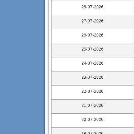
28-07-2026
27-07-2026
26-07-2026
25-07-2026
24-07-2026
23-07-2026
22-07-2026
21-07-2026
20-07-2026
19-07-2026