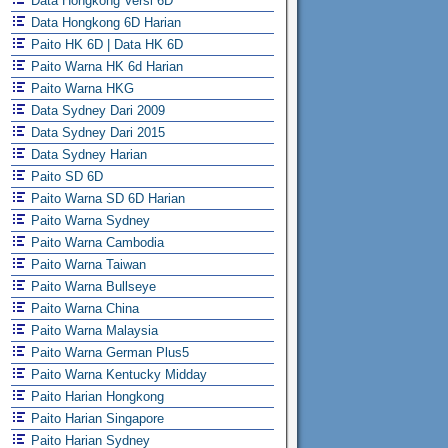
Data Hongkong Versi 6D
Data Hongkong 6D Harian
Paito HK 6D | Data HK 6D
Paito Warna HK 6d Harian
Paito Warna HKG
Data Sydney Dari 2009
Data Sydney Dari 2015
Data Sydney Harian
Paito SD 6D
Paito Warna SD 6D Harian
Paito Warna Sydney
Paito Warna Cambodia
Paito Warna Taiwan
Paito Warna Bullseye
Paito Warna China
Paito Warna Malaysia
Paito Warna German Plus5
Paito Warna Kentucky Midday
Paito Harian Hongkong
Paito Harian Singapore
Paito Harian Sydney