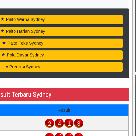
Paito Warna Sydney
Paito Harian Sydney
Paito Teks Sydney
Pola Dasar Sydney
Prediksi Sydney
sult Terbaru Sydney
Result
2
4
1
3