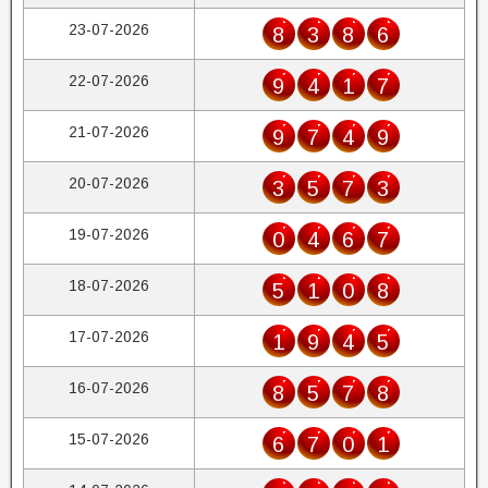
23-07-2026
8
3
8
6
22-07-2026
9
4
1
7
21-07-2026
9
7
4
9
20-07-2026
3
5
7
3
19-07-2026
0
4
6
7
18-07-2026
5
1
0
8
17-07-2026
1
9
4
5
16-07-2026
8
5
7
8
15-07-2026
6
7
0
1