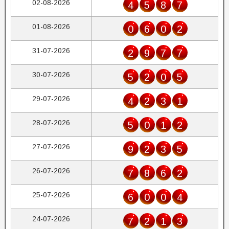
02-08-2026
4
5
8
7
01-08-2026
0
6
0
2
31-07-2026
2
9
7
7
30-07-2026
5
2
0
5
29-07-2026
4
2
3
1
28-07-2026
5
0
1
2
27-07-2026
9
2
3
5
26-07-2026
7
8
6
2
25-07-2026
6
0
0
4
24-07-2026
7
2
1
3