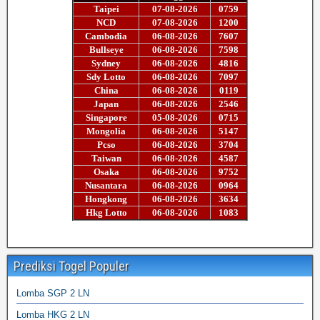
Prediksi Togel Populer
Lomba SGP 2 LN
Lomba HKG 2 LN