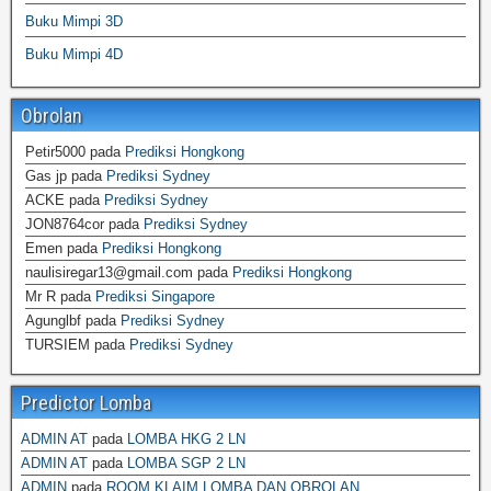
Buku Mimpi 3D
Buku Mimpi 4D
Obrolan
Petir5000
pada
Prediksi Hongkong
Gas jp
pada
Prediksi Sydney
ACKE
pada
Prediksi Sydney
JON8764cor
pada
Prediksi Sydney
Emen
pada
Prediksi Hongkong
naulisiregar13@gmail.com
pada
Prediksi Hongkong
Mr R
pada
Prediksi Singapore
Agunglbf
pada
Prediksi Sydney
TURSIEM
pada
Prediksi Sydney
Predictor Lomba
ADMIN AT
pada
LOMBA HKG 2 LN
ADMIN AT
pada
LOMBA SGP 2 LN
ADMIN
pada
ROOM KLAIM LOMBA DAN OBROLAN