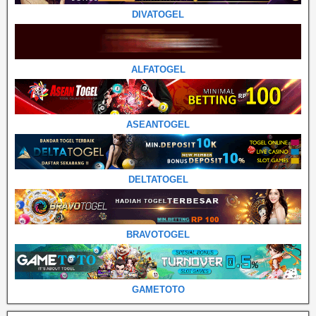
DIVATOGEL
ALFATOGEL
ASEANTOGEL
DELTATOGEL
BRAVOTOGEL
GAMETOTO