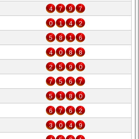
4
7
9
7
0
1
4
2
5
8
1
6
4
0
8
8
2
5
9
0
7
5
6
7
5
1
8
0
6
7
6
2
3
0
4
9