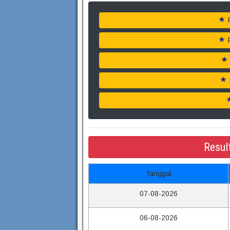
P
P
Resul
Tanggal
07-08-2026
06-08-2026