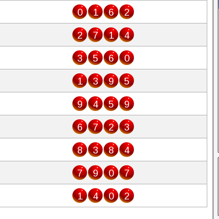
0
1
6
2
2
7
1
4
3
5
6
0
1
3
9
5
9
4
5
9
6
7
2
3
8
3
8
4
7
9
0
7
1
4
0
2