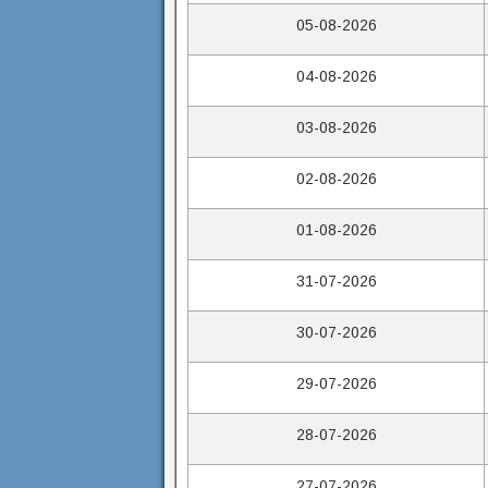
05-08-2026
04-08-2026
03-08-2026
02-08-2026
01-08-2026
31-07-2026
30-07-2026
29-07-2026
28-07-2026
27-07-2026