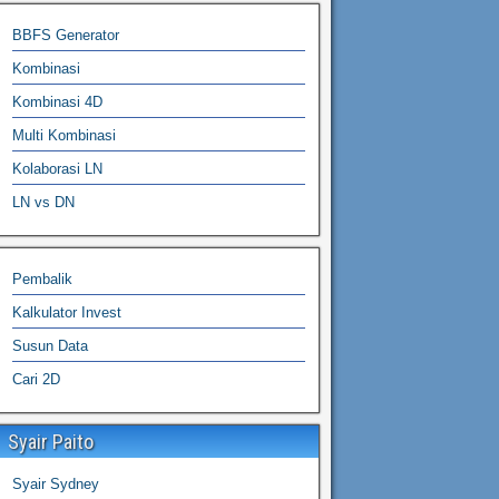
BBFS Generator
Kombinasi
Kombinasi 4D
Multi Kombinasi
Kolaborasi LN
LN vs DN
Pembalik
Kalkulator Invest
Susun Data
Cari 2D
Syair Paito
Syair Sydney