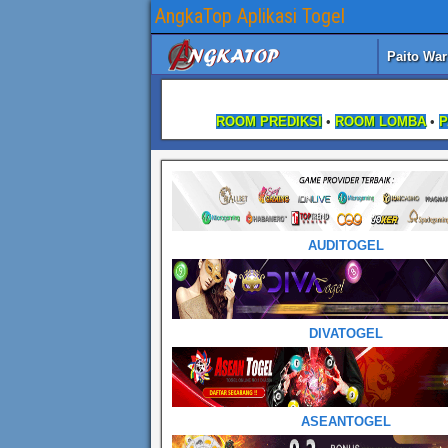
AngkaTop Aplikasi Togel
Paito Wa
ROOM PREDIKSI
•
ROOM LOMBA
•
P
AUDITOGEL
DIVATOGEL
ASEANTOGEL