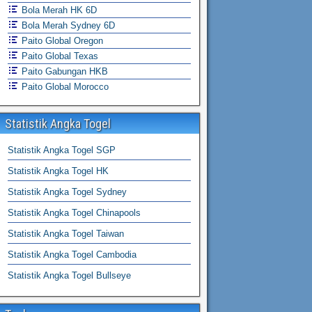
Bola Merah HK 6D
Bola Merah Sydney 6D
Paito Global Oregon
Paito Global Texas
Paito Gabungan HKB
Paito Global Morocco
Statistik Angka Togel
Statistik Angka Togel SGP
Statistik Angka Togel HK
Statistik Angka Togel Sydney
Statistik Angka Togel Chinapools
Statistik Angka Togel Taiwan
Statistik Angka Togel Cambodia
Statistik Angka Togel Bullseye