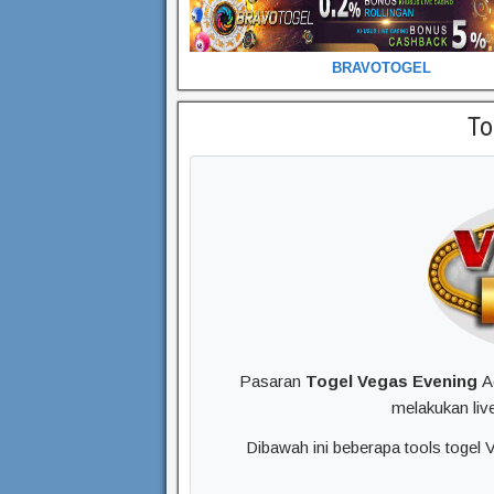
BRAVOTOGEL
To
Pasaran
Togel Vegas Evening
A
melakukan liv
Dibawah ini beberapa tools togel