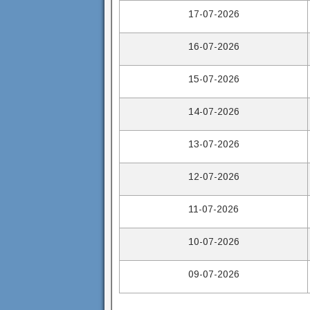
17-07-2026
16-07-2026
15-07-2026
14-07-2026
13-07-2026
12-07-2026
11-07-2026
10-07-2026
09-07-2026