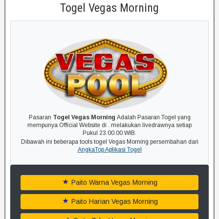
Togel Vegas Morning
Pasaran
Togel Vegas Morning
Adalah Pasaran Togel yang
mempunya Official Website di . melakukan livedrawnya setiap
Pukul 23.00.00 WIB.
Dibawah ini beberapa tools togel Vegas Morning persembahan dari
AngkaTop Aplikasi Togel
Paito Warna Vegas Morning
Paito Harian Vegas Morning