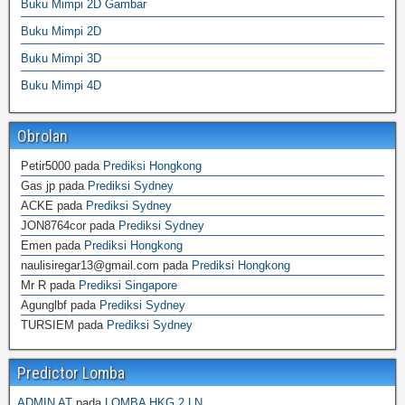
Buku Mimpi 2D Gambar
Buku Mimpi 2D
Buku Mimpi 3D
Buku Mimpi 4D
Obrolan
Petir5000
pada
Prediksi Hongkong
Gas jp
pada
Prediksi Sydney
ACKE
pada
Prediksi Sydney
JON8764cor
pada
Prediksi Sydney
Emen
pada
Prediksi Hongkong
naulisiregar13@gmail.com
pada
Prediksi Hongkong
Mr R
pada
Prediksi Singapore
Agunglbf
pada
Prediksi Sydney
TURSIEM
pada
Prediksi Sydney
Predictor Lomba
ADMIN AT
pada
LOMBA HKG 2 LN