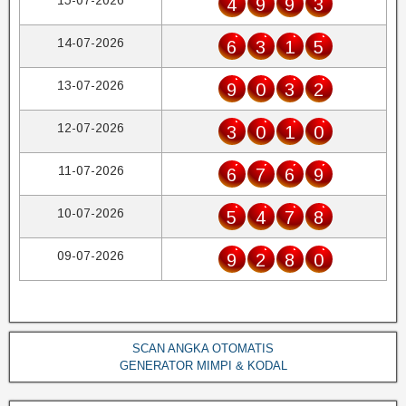
15-07-2026
4
9
9
3
14-07-2026
6
3
1
5
13-07-2026
9
0
3
2
12-07-2026
3
0
1
0
11-07-2026
6
7
6
9
10-07-2026
5
4
7
8
09-07-2026
9
2
8
0
SCAN ANGKA OTOMATIS
GENERATOR MIMPI & KODAL