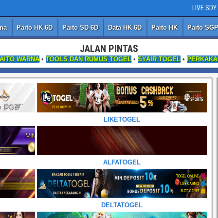
LIVE SDY
rna
Paito HK 6D
Paito SD 6D
Data HK 6D
Paito HK
Paito SG
JALAN PINTAS
AITO WARNA
•
TOOLS DAN RUMUS TOGEL
•
SYAIR TOGEL
•
PERKAKA
LIKETOGEL
ALFATOGEL
DELTATOGEL