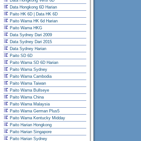
Data Hongkong Versi 6D
Data Hongkong 6D Harian
Paito HK 6D | Data HK 6D
Paito Warna HK 6d Harian
Paito Warna HKG
Data Sydney Dari 2009
Data Sydney Dari 2015
Data Sydney Harian
Paito SD 6D
Paito Warna SD 6D Harian
Paito Warna Sydney
Paito Warna Cambodia
Paito Warna Taiwan
Paito Warna Bullseye
Paito Warna China
Paito Warna Malaysia
Paito Warna German Plus5
Paito Warna Kentucky Midday
Paito Harian Hongkong
Paito Harian Singapore
Paito Harian Sydney