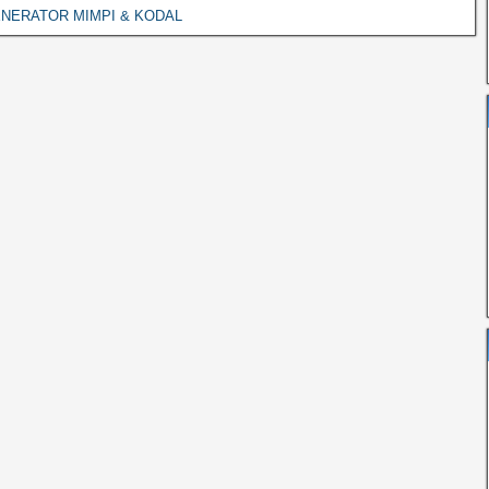
NERATOR MIMPI & KODAL