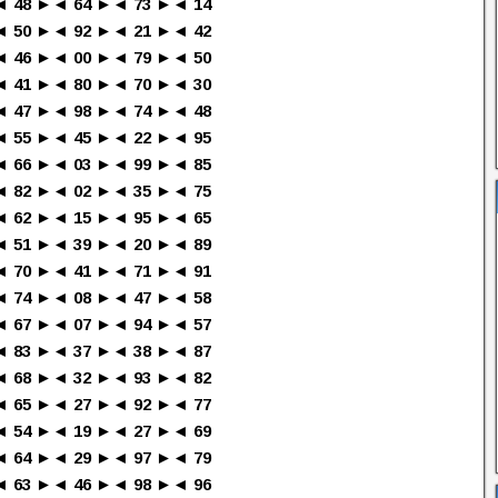
◄ 48 ►◄ 64 ►◄ 73 ►◄ 14
◄ 50 ►◄ 92 ►◄ 21 ►◄ 42
◄ 46 ►◄ 00 ►◄ 79 ►◄ 50
◄ 41 ►◄ 80 ►◄ 70 ►◄ 30
◄ 47 ►◄ 98 ►◄ 74 ►◄ 48
◄ 55 ►◄ 45 ►◄ 22 ►◄ 95
◄ 66 ►◄ 03 ►◄ 99 ►◄ 85
◄ 82 ►◄ 02 ►◄ 35 ►◄ 75
◄ 62 ►◄ 15 ►◄ 95 ►◄ 65
◄ 51 ►◄ 39 ►◄ 20 ►◄ 89
◄ 70 ►◄ 41 ►◄ 71 ►◄ 91
◄ 74 ►◄ 08 ►◄ 47 ►◄ 58
◄ 67 ►◄ 07 ►◄ 94 ►◄ 57
◄ 83 ►◄ 37 ►◄ 38 ►◄ 87
◄ 68 ►◄ 32 ►◄ 93 ►◄ 82
◄ 65 ►◄ 27 ►◄ 92 ►◄ 77
◄ 54 ►◄ 19 ►◄ 27 ►◄ 69
◄ 64 ►◄ 29 ►◄ 97 ►◄ 79
◄ 63 ►◄ 46 ►◄ 98 ►◄ 96