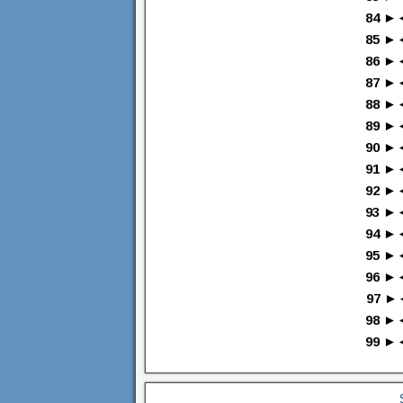
84 ►
85 ►
86 ►
87 ►
88 ►
89 ►
90 ►
91 ►
92 ►
93 ►
94 ►
95 ►
96 ►
97 ►
98 ►
99 ►