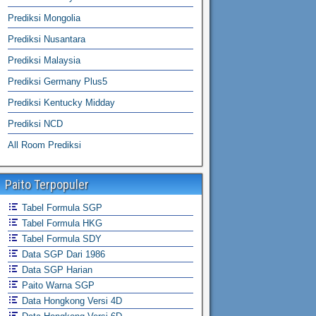
Prediksi Mongolia
Prediksi Nusantara
Prediksi Malaysia
Prediksi Germany Plus5
Prediksi Kentucky Midday
Prediksi NCD
All Room Prediksi
Paito Terpopuler
Tabel Formula SGP
Tabel Formula HKG
Tabel Formula SDY
Data SGP Dari 1986
Data SGP Harian
Paito Warna SGP
Data Hongkong Versi 4D