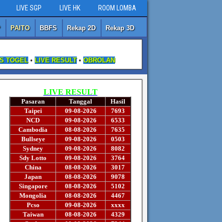
LIVE SGP
LIVE HK
ROOM LOMBA
P
PAITO
BBFS
Rekap 2D
Rekap 3D
S TOGEL
•
LIVE RESULT
•
OBROLAN