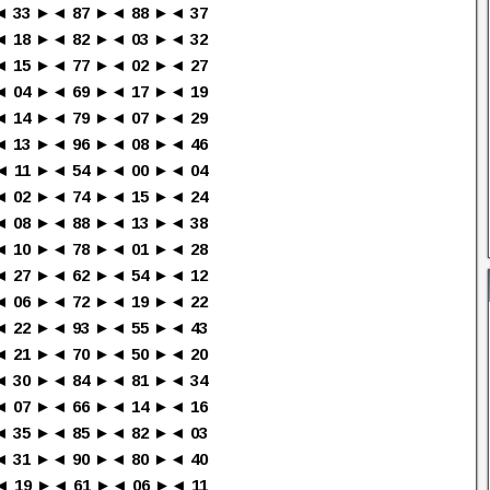
◄ 33 ►◄ 87 ►◄ 88 ►◄ 37
◄ 18 ►◄ 82 ►◄ 03 ►◄ 32
◄ 15 ►◄ 77 ►◄ 02 ►◄ 27
◄ 04 ►◄ 69 ►◄ 17 ►◄ 19
◄ 14 ►◄ 79 ►◄ 07 ►◄ 29
◄ 13 ►◄ 96 ►◄ 08 ►◄ 46
◄ 11 ►◄ 54 ►◄ 00 ►◄ 04
◄ 02 ►◄ 74 ►◄ 15 ►◄ 24
◄ 08 ►◄ 88 ►◄ 13 ►◄ 38
◄ 10 ►◄ 78 ►◄ 01 ►◄ 28
◄ 27 ►◄ 62 ►◄ 54 ►◄ 12
◄ 06 ►◄ 72 ►◄ 19 ►◄ 22
◄ 22 ►◄ 93 ►◄ 55 ►◄ 43
◄ 21 ►◄ 70 ►◄ 50 ►◄ 20
◄ 30 ►◄ 84 ►◄ 81 ►◄ 34
◄ 07 ►◄ 66 ►◄ 14 ►◄ 16
◄ 35 ►◄ 85 ►◄ 82 ►◄ 03
◄ 31 ►◄ 90 ►◄ 80 ►◄ 40
◄ 19 ►◄ 61 ►◄ 06 ►◄ 11