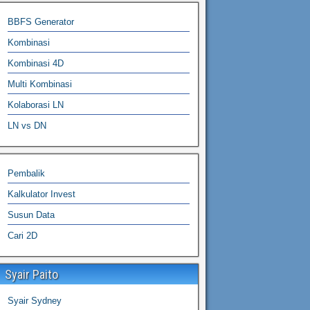
BBFS Generator
Kombinasi
Kombinasi 4D
Multi Kombinasi
Kolaborasi LN
LN vs DN
Pembalik
Kalkulator Invest
Susun Data
Cari 2D
Syair Paito
Syair Sydney