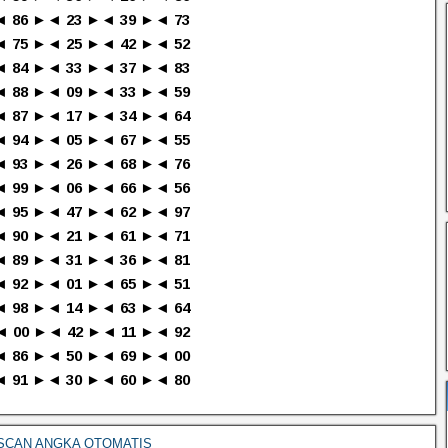
◄ 86 ►◄ 23 ►◄ 39 ►◄ 73
◄ 75 ►◄ 25 ►◄ 42 ►◄ 52
◄ 84 ►◄ 33 ►◄ 37 ►◄ 83
◄ 88 ►◄ 09 ►◄ 33 ►◄ 59
◄ 87 ►◄ 17 ►◄ 34 ►◄ 64
◄ 94 ►◄ 05 ►◄ 67 ►◄ 55
◄ 93 ►◄ 26 ►◄ 68 ►◄ 76
◄ 99 ►◄ 06 ►◄ 66 ►◄ 56
◄ 95 ►◄ 47 ►◄ 62 ►◄ 97
◄ 90 ►◄ 21 ►◄ 61 ►◄ 71
◄ 89 ►◄ 31 ►◄ 36 ►◄ 81
◄ 92 ►◄ 01 ►◄ 65 ►◄ 51
◄ 98 ►◄ 14 ►◄ 63 ►◄ 64
◄ 00 ►◄ 42 ►◄ 11 ►◄ 92
◄ 86 ►◄ 50 ►◄ 69 ►◄ 00
◄ 91 ►◄ 30 ►◄ 60 ►◄ 80
SCAN ANGKA OTOMATIS