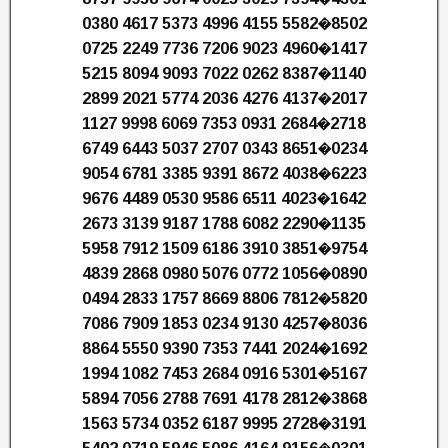
0380 4617 5373 4996 4155 5582�8502
0725 2249 7736 7206 9023 4960�1417
5215 8094 9093 7022 0262 8387�1140
2899 2021 5774 2036 4276 4137�2017
1127 9998 6069 7353 0931 2684�2718
6749 6443 5037 2707 0343 8651�0234
9054 6781 3385 9391 8672 4038�6223
9676 4489 0530 9586 6511 4023�1642
2673 3139 9187 1788 6082 2290�1135
5958 7912 1509 6186 3910 3851�9754
4839 2868 0980 5076 0772 1056�0890
0494 2833 1757 8669 8806 7812�5820
7086 7909 1853 0234 9130 4257�8036
8864 5550 9390 7353 7441 2024�1692
1994 1082 7453 2684 0916 5301�5167
5894 7056 2788 7691 4178 2812�3868
1563 5734 0352 6187 9995 2728�3191