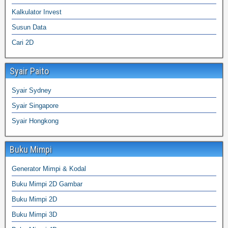
Kalkulator Invest
Susun Data
Cari 2D
Syair Paito
Syair Sydney
Syair Singapore
Syair Hongkong
Buku Mimpi
Generator Mimpi & Kodal
Buku Mimpi 2D Gambar
Buku Mimpi 2D
Buku Mimpi 3D