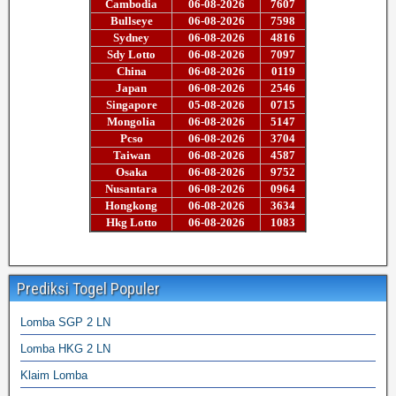
Prediksi Togel Populer
Lomba SGP 2 LN
Lomba HKG 2 LN
Klaim Lomba