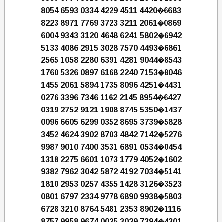
8054 6593 0334 4229 4511 4420�6683
8223 8971 7769 3723 3211 2061�0869
6004 9343 3120 4648 6241 5802�6942
5133 4086 2915 3028 7570 4493�6861
2565 1058 2280 6391 4281 9044�8543
1760 5326 0897 6168 2240 7153�8046
1455 2061 5894 1735 8096 4251�4431
0276 3396 7346 1162 2145 8954�6427
0319 2752 9121 1908 8745 5350�1437
0096 6605 6299 0352 8695 3739�5828
3452 4624 3902 8703 4842 7142�5276
9987 9010 7400 3531 6891 0534�0454
1318 2275 6601 1073 1779 4052�1602
9382 7962 3042 5872 4192 7034�5141
1810 2953 0257 4355 1428 3126�3523
0801 6797 2334 9778 6890 9938�5803
6728 3210 8764 5481 2353 8902�1116
8757 9958 9674 0025 3029 7394�4301