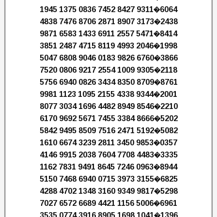
1945 1375 0836 7452 8427 9311�6064
4838 7476 8706 2871 8907 3173�2438
9871 6583 1433 6911 2557 5471�8414
3851 2487 4715 8119 4993 2046�1998
5047 6808 9046 0183 9826 6760�3866
7520 0806 9217 2554 1009 9305�2118
5756 6940 0826 3434 8350 8709�8761
9981 1123 1095 2155 4338 9344�2001
8077 3034 1696 4482 8949 8546�2210
6170 9692 5671 7455 3384 8666�5202
5842 9495 8509 7516 2471 5192�5082
1610 6674 3239 2811 3450 9853�0357
4146 9915 2038 7604 7708 4483�3335
1162 7831 9491 8645 7246 0963�8944
5150 7468 6940 0715 3973 3155�6825
4288 4702 1348 3160 9349 9817�5298
7027 6572 6689 4421 1156 5006�6961
3535 0774 3916 8905 1698 1041�1396