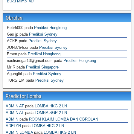
Buku Mimpi 4D
Obrolan
Petir5000
pada
Prediksi Hongkong
Gas jp
pada
Prediksi Sydney
ACKE
pada
Prediksi Sydney
JON8764cor
pada
Prediksi Sydney
Emen
pada
Prediksi Hongkong
naulisiregar13@gmail.com
pada
Prediksi Hongkong
Mr R
pada
Prediksi Singapore
Agunglbf
pada
Prediksi Sydney
TURSIEM
pada
Prediksi Sydney
Predictor Lomba
ADMIN AT
pada
LOMBA HKG 2 LN
ADMIN AT
pada
LOMBA SGP 2 LN
ADMIN
pada
ROOM KLAIM LOMBA DAN OBROLAN
ADELYN
pada
LOMBA HKG 2 LN
ADMIN LOMBA
pada
LOMBA HKG 2 LN