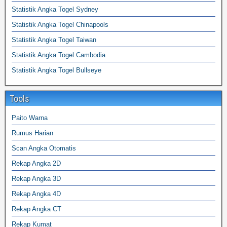
Statistik Angka Togel Sydney
Statistik Angka Togel Chinapools
Statistik Angka Togel Taiwan
Statistik Angka Togel Cambodia
Statistik Angka Togel Bullseye
Tools
Paito Warna
Rumus Harian
Scan Angka Otomatis
Rekap Angka 2D
Rekap Angka 3D
Rekap Angka 4D
Rekap Angka CT
Rekap Kumat