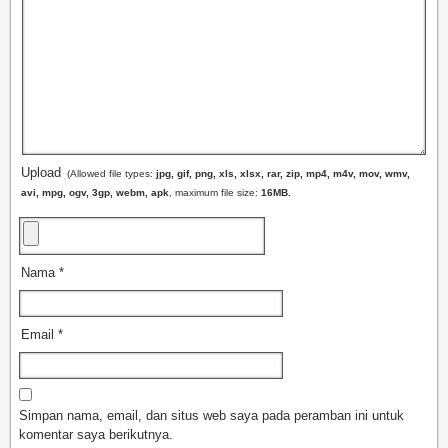
Upload
(Allowed file types:
jpg, gif, png, xls, xlsx, rar, zip, mp4, m4v, mov, wmv,
avi, mpg, ogv, 3gp, webm, apk
, maximum file size:
16MB.
Nama
*
Email
*
Simpan nama, email, dan situs web saya pada peramban ini untuk
komentar saya berikutnya.