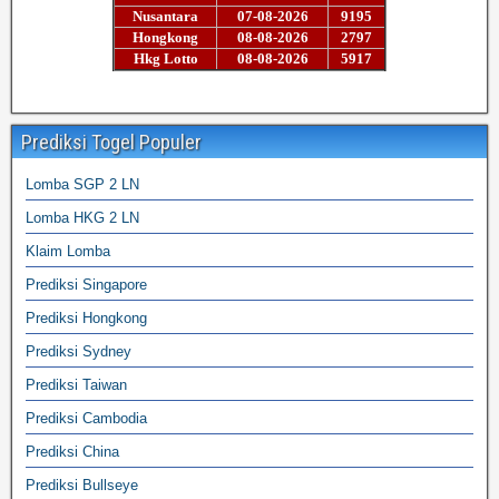
Prediksi Togel Populer
Lomba SGP 2 LN
Lomba HKG 2 LN
Klaim Lomba
Prediksi Singapore
Prediksi Hongkong
Prediksi Sydney
Prediksi Taiwan
Prediksi Cambodia
Prediksi China
Prediksi Bullseye