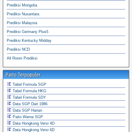
Prediksi Mongolia
Prediksi Nusantara
Prediksi Malaysia
Prediksi Germany Plus5
Prediksi Kentucky Midday
Prediksi NCD
All Room Prediksi
Paito Terpopuler
Tabel Formula SGP
Tabel Formula HKG
Tabel Formula SDY
Data SGP Dari 1986
Data SGP Harian
Paito Warna SGP
Data Hongkong Versi 4D
Data Hongkong Versi 6D