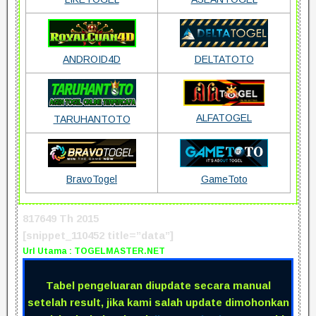
ANDROID4D
DELTATOTO
ALFATOGEL
TARUHANTOTO
BravoTogel
GameToto
817649 Th 2015
[snippet_110452 title=”data”]
Url Utama :
TOGELMASTER.NET
Tabel pengeluaran diupdate secara manual
setelah result, jika kami salah update dimohonkan