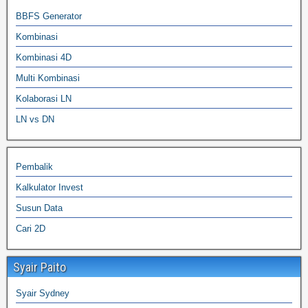
BBFS Generator
Kombinasi
Kombinasi 4D
Multi Kombinasi
Kolaborasi LN
LN vs DN
Pembalik
Kalkulator Invest
Susun Data
Cari 2D
Syair Paito
Syair Sydney