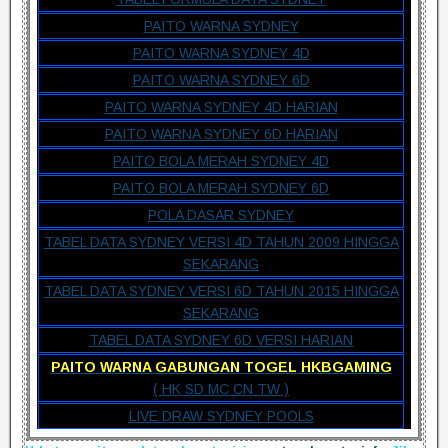
PAITO WARNA SYDNEY
PAITO WARNA SYDNEY 4D
PAITO WARNA SYDNEY 6D
PAITO WARNA SYDNEY 4D HARIAN
PAITO WARNA SYDNEY 6D HARIAN
PAITO BOLA MERAH SYDNEY 4D
PAITO BOLA MERAH SYDNEY 6D
POLA DASAR SYDNEY
TABEL DATA SYDNEY VERSI 4D TAHUN 2009 HINGGA
SEKARANG
TABEL DATA SYDNEY VERSI 6D TAHUN 2015 HINGGA
SEKARANG
TABEL DATA SYDNEY 6D VERSI HARIAN
PAITO WARNA GABUNGAN TOGEL HKBGAMING
( HK SD MC CN TW )
LIVE DRAW SYDNEY POOLS