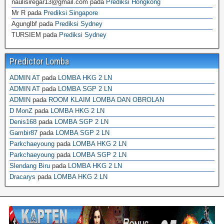
naulisiregar13@gmail.com
pada
Prediksi Hongkong
Mr R
pada
Prediksi Singapore
Agunglbf
pada
Prediksi Sydney
TURSIEM
pada
Prediksi Sydney
Predictor Lomba
ADMIN AT
pada
LOMBA HKG 2 LN
ADMIN AT
pada
LOMBA SGP 2 LN
ADMIN
pada
ROOM KLAIM LOMBA DAN OBROLAN
D MonZ
pada
LOMBA HKG 2 LN
Denis168
pada
LOMBA SGP 2 LN
Gambir87
pada
LOMBA SGP 2 LN
Parkchaeyoung
pada
LOMBA HKG 2 LN
Parkchaeyoung
pada
LOMBA SGP 2 LN
Slendang Biru
pada
LOMBA HKG 2 LN
Dracarys
pada
LOMBA HKG 2 LN