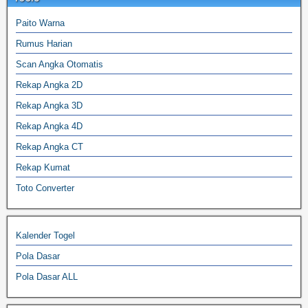
Paito Warna
Rumus Harian
Scan Angka Otomatis
Rekap Angka 2D
Rekap Angka 3D
Rekap Angka 4D
Rekap Angka CT
Rekap Kumat
Toto Converter
Kalender Togel
Pola Dasar
Pola Dasar ALL